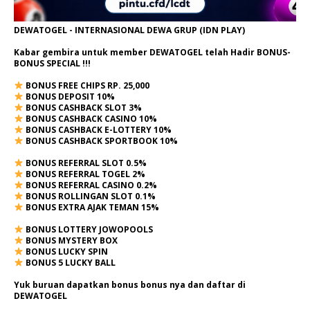
DEWATOGEL - INTERNASIONAL DEWA GRUP (IDN PLAY)
Kabar gembira untuk member DEWATOGEL telah Hadir
BONUS-
BONUS SPECIAL
!!!
BONUS FREE CHIPS RP. 25,000
BONUS DEPOSIT 10%
BONUS CASHBACK SLOT 3%
BONUS CASHBACK CASINO 10%
BONUS CASHBACK E-LOTTERY 10%
BONUS CASHBACK SPORTBOOK 10%
BONUS REFERRAL SLOT 0.5%
BONUS REFERRAL TOGEL 2%
BONUS REFERRAL CASINO 0.2%
BONUS ROLLINGAN SLOT 0.1%
BONUS EXTRA AJAK TEMAN 15%
BONUS LOTTERY JOWOPOOLS
BONUS MYSTERY BOX
BONUS LUCKY SPIN
BONUS 5 LUCKY BALL
Yuk buruan dapatkan bonus bonus nya dan daftar di
DEWATOGEL