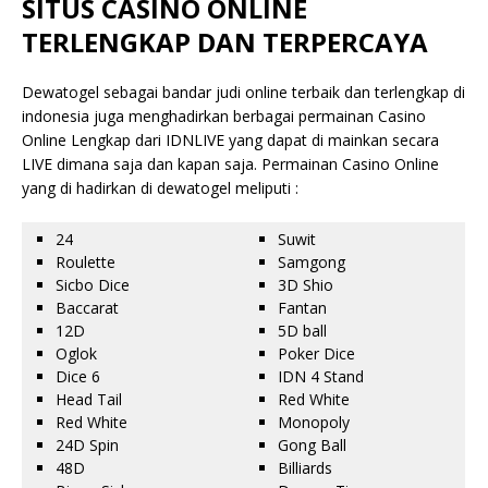
SITUS CASINO ONLINE
TERLENGKAP DAN TERPERCAYA
Dewatogel sebagai bandar judi online terbaik dan terlengkap di
indonesia juga menghadirkan berbagai permainan Casino
Online Lengkap dari IDNLIVE yang dapat di mainkan secara
LIVE dimana saja dan kapan saja. Permainan Casino Online
yang di hadirkan di dewatogel meliputi :
24
Suwit
Roulette
Samgong
Sicbo Dice
3D Shio
Baccarat
Fantan
12D
5D ball
Oglok
Poker Dice
Dice 6
IDN 4 Stand
Head Tail
Red White
Red White
Monopoly
24D Spin
Gong Ball
48D
Billiards