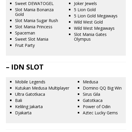
Sweet DEWATOGEL
Joker Jewels
Slot Mania Bonanza
5 Lion Gold
Gold
5 Lion Gold Megaways
Slot Mania Sugar Rush
Wild West Gold
Slot Mania Princess
Wild West Megaways
Spaceman
Slot Mania Gates
Sweet Slot Mania
Olympus
Fruit Party
– IDN SLOT
Mobile Legends
Medusa
Kutukan Medusa Multiplayer
Domino QQ Big Win
Ultra Gatotkaca
Sirus Gila
Bali
Gatotkaca
Keliling Jakarta
Power of Odin
Djakarta
Aztec Lucky Gems