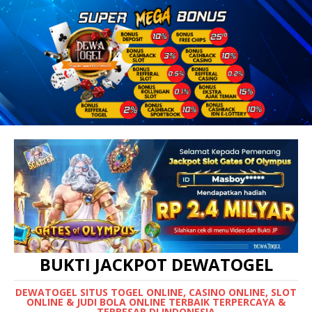
BUKTI JACKPOT DEWATOGEL
DEWATOGEL SITUS TOGEL ONLINE, CASINO ONLINE, SLOT
ONLINE & JUDI BOLA ONLINE TERBAIK TERPERCAYA &
TERBESAR DI INDONESIA