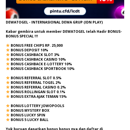
DEWATOGEL - INTERNASIONAL DEWA GRUP (IDN PLAY)
Kabar gembira untuk member DEWATOGEL telah Hadir
BONUS-
BONUS SPECIAL
!!!
BONUS FREE CHIPS RP. 25,000
BONUS DEPOSIT 10%
BONUS CASHBACK SLOT 3%
BONUS CASHBACK CASINO 10%
BONUS CASHBACK E-LOTTERY 10%
BONUS CASHBACK SPORTBOOK 10%
BONUS REFERRAL SLOT 0.5%
BONUS REFERRAL TOGEL 2%
BONUS REFERRAL CASINO 0.2%
BONUS ROLLINGAN SLOT 0.1%
BONUS EXTRA AJAK TEMAN 15%
BONUS LOTTERY JOWOPOOLS
BONUS MYSTERY BOX
BONUS LUCKY SPIN
BONUS 5 LUCKY BALL
Yuk buruan dapatkan bonus bonus nya dan daftar di