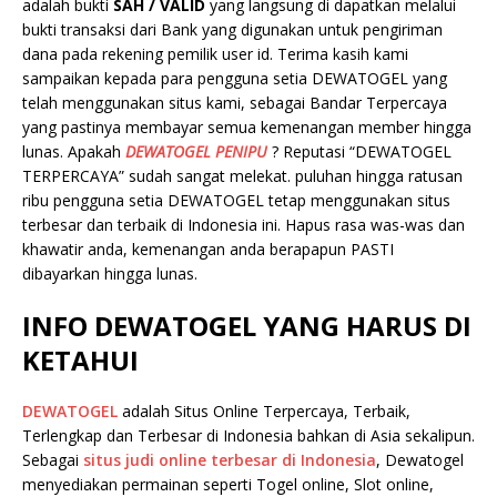
adalah bukti
SAH / VALID
yang langsung di dapatkan melalui
bukti transaksi dari Bank yang digunakan untuk pengiriman
dana pada rekening pemilik user id. Terima kasih kami
sampaikan kepada para pengguna setia DEWATOGEL yang
telah menggunakan situs kami, sebagai Bandar Terpercaya
yang pastinya membayar semua kemenangan member hingga
lunas. Apakah
DEWATOGEL PENIPU
? Reputasi “DEWATOGEL
TERPERCAYA” sudah sangat melekat. puluhan hingga ratusan
ribu pengguna setia DEWATOGEL tetap menggunakan situs
terbesar dan terbaik di Indonesia ini. Hapus rasa was-was dan
khawatir anda, kemenangan anda berapapun PASTI
dibayarkan hingga lunas.
INFO DEWATOGEL YANG HARUS DI
KETAHUI
DEWATOGEL
adalah Situs Online Terpercaya, Terbaik,
Terlengkap dan Terbesar di Indonesia bahkan di Asia sekalipun.
Sebagai
situs judi online terbesar di Indonesia
, Dewatogel
menyediakan permainan seperti Togel online, Slot online,