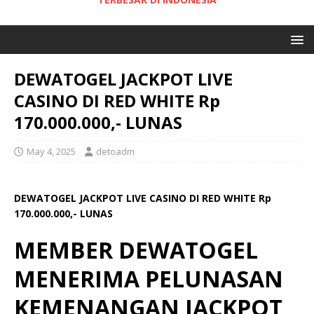
DEWATOGEL JACKPOT LIVE
CASINO DI RED WHITE Rp
170.000.000,- LUNAS
May 4, 2025
detoadm
DEWATOGEL JACKPOT LIVE CASINO DI RED WHITE Rp
170.000.000,- LUNAS
MEMBER DEWATOGEL
MENERIMA PELUNASAN
KEMENANGAN JACKPOT