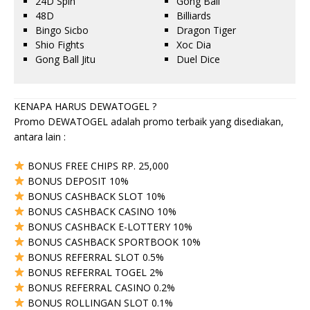
24D Spin
Gong Ball
48D
Billiards
Bingo Sicbo
Dragon Tiger
Shio Fights
Xoc Dia
Gong Ball Jitu
Duel Dice
KENAPA HARUS DEWATOGEL ?
Promo DEWATOGEL adalah promo terbaik yang disediakan,
antara lain :
BONUS FREE CHIPS RP. 25,000
BONUS DEPOSIT 10%
BONUS CASHBACK SLOT 10%
BONUS CASHBACK CASINO 10%
BONUS CASHBACK E-LOTTERY 10%
BONUS CASHBACK SPORTBOOK 10%
BONUS REFERRAL SLOT 0.5%
BONUS REFERRAL TOGEL 2%
BONUS REFERRAL CASINO 0.2%
BONUS ROLLINGAN SLOT 0.1%