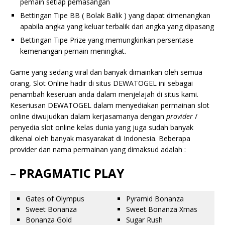
pemain setiap pemasangan
Bettingan Tipe BB ( Bolak Balik ) yang dapat dimenangkan
apabila angka yang keluar terbalik dari angka yang dipasang
Bettingan Tipe Prize yang memungkinkan persentase
kemenangan pemain meningkat.
Game yang sedang viral dan banyak dimainkan oleh semua
orang, Slot Online hadir di situs DEWATOGEL ini sebagai
penambah keseruan anda dalam menjelajah di situs kami.
Keseriusan DEWATOGEL dalam menyediakan permainan slot
online diwujudkan dalam kerjasamanya dengan
provider
/
penyedia slot online kelas dunia yang juga sudah banyak
dikenal oleh banyak masyarakat di Indonesia. Beberapa
provider dan nama permainan yang dimaksud adalah :
– PRAGMATIC PLAY
Gates of Olympus
Pyramid Bonanza
Sweet Bonanza
Sweet Bonanza Xmas
Bonanza Gold
Sugar Rush