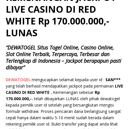
LIVE CASINO DI RED
WHITE Rp 170.000.000,-
LUNAS
“DEWATOGEL Situs Togel Online, Casino Online,
Slot Online Terbaik, Terpercaya, Terbesar dan
Terlengkap di Indonesia – Jackpot berapapun pasti
dibayar”
DEWATOGEL
mengucapkan selamat kepada user id :
SAN***
yang telah berhasil mendapatkan jackpot pada permainan
LIVE
CASINO DI RED WHITE .
Kemenangan sebesar
Rp
170.000.000,-.
telah dibayarkan LUNAS oleh pihak dewatogel
kepada pemilik user id setelah yang bersangkutan mengisi
formulir withdraw. Proses pencairan dana berlangsung sangat
cepat hanya dalam waktu 5-10 menit sudah berada dalam
rekening pemilik user id. Bukti transfer yang dapat anda lihat