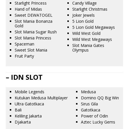
Starlight Princess
Candy Village
Hand of Midas
Starlight Christmas
Sweet DEWATOGEL
Joker Jewels
Slot Mania Bonanza
5 Lion Gold
Gold
5 Lion Gold Megaways
Slot Mania Sugar Rush
Wild West Gold
Slot Mania Princess
Wild West Megaways
Spaceman
Slot Mania Gates
Sweet Slot Mania
Olympus
Fruit Party
– IDN SLOT
Mobile Legends
Medusa
Kutukan Medusa Multiplayer
Domino QQ Big Win
Ultra Gatotkaca
Sirus Gila
Bali
Gatotkaca
Keliling Jakarta
Power of Odin
Djakarta
Aztec Lucky Gems