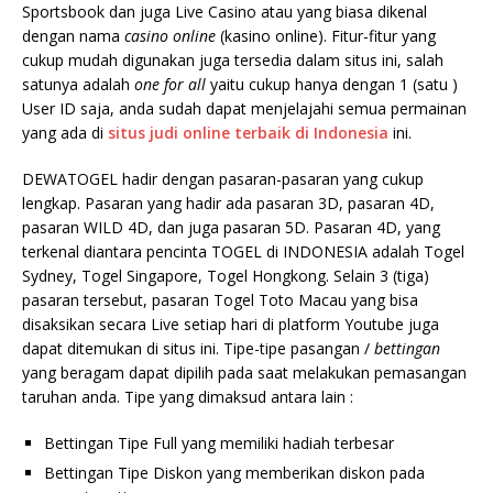
Sportsbook dan juga Live Casino atau yang biasa dikenal
dengan nama
casino online
(kasino online). Fitur-fitur yang
cukup mudah digunakan juga tersedia dalam situs ini, salah
satunya adalah
one for all
yaitu cukup hanya dengan 1 (satu )
User ID saja, anda sudah dapat menjelajahi semua permainan
yang ada di
situs judi
online terbaik di Indonesia
ini.
DEWATOGEL hadir dengan pasaran-pasaran yang cukup
lengkap. Pasaran yang hadir ada pasaran 3D, pasaran 4D,
pasaran WILD 4D, dan juga pasaran 5D. Pasaran 4D, yang
terkenal diantara pencinta TOGEL di INDONESIA adalah Togel
Sydney, Togel Singapore, Togel Hongkong. Selain 3 (tiga)
pasaran tersebut, pasaran Togel Toto Macau yang bisa
disaksikan secara Live setiap hari di platform Youtube juga
dapat ditemukan di situs ini. Tipe-tipe pasangan /
bettingan
yang beragam dapat dipilih pada saat melakukan pemasangan
taruhan anda. Tipe yang dimaksud antara lain :
Bettingan Tipe Full yang memiliki hadiah terbesar
Bettingan Tipe Diskon yang memberikan diskon pada