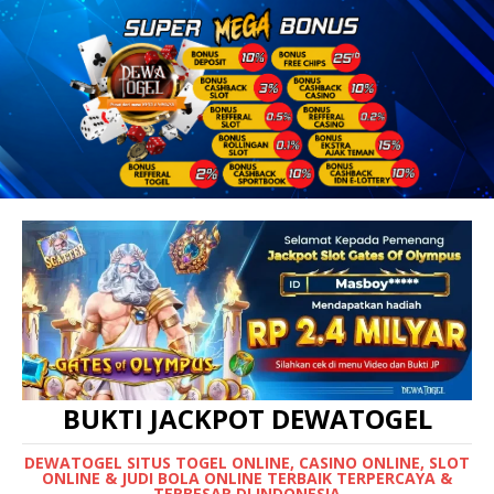
BUKTI JACKPOT DEWATOGEL
DEWATOGEL SITUS TOGEL ONLINE, CASINO ONLINE, SLOT
ONLINE & JUDI BOLA ONLINE TERBAIK TERPERCAYA &
TERBESAR DI INDONESIA