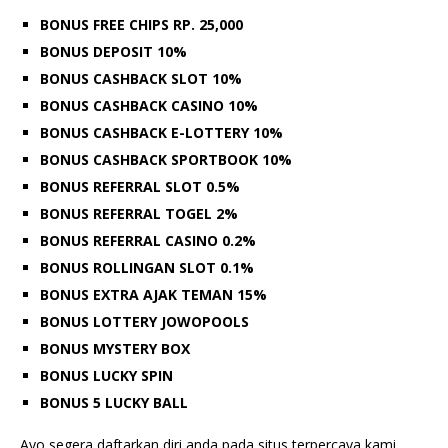
BONUS FREE CHIPS RP. 25,000
BONUS DEPOSIT 10%
BONUS CASHBACK SLOT 10%
BONUS CASHBACK CASINO 10%
BONUS CASHBACK E-LOTTERY 10%
BONUS CASHBACK SPORTBOOK 10%
BONUS REFERRAL SLOT 0.5%
BONUS REFERRAL TOGEL 2%
BONUS REFERRAL CASINO 0.2%
BONUS ROLLINGAN SLOT 0.1%
BONUS EXTRA AJAK TEMAN 15%
BONUS LOTTERY JOWOPOOLS
BONUS MYSTERY BOX
BONUS LUCKY SPIN
BONUS 5 LUCKY BALL
Ayo segera daftarkan diri anda pada situs terpercaya kami