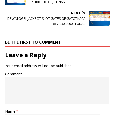
Rp 100.000.000,- LUNAS
NEXT
DEWATOGEL JACKPOT SLOT GATES OF GATOTKACA
Rp 79.300.000,- LUNAS
BE THE FIRST TO COMMENT
Leave a Reply
Your email address will not be published.
Comment
Name
*