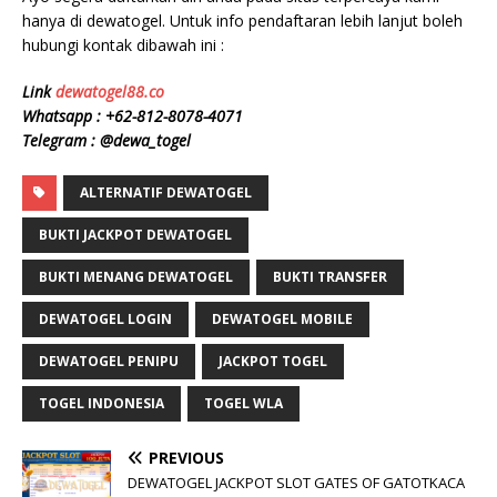
hanya di dewatogel. Untuk info pendaftaran lebih lanjut boleh
hubungi kontak dibawah ini :
Link
dewatogel88.co
Whatsapp : +62-812-8078-4071
Telegram : @dewa_togel
ALTERNATIF DEWATOGEL
BUKTI JACKPOT DEWATOGEL
BUKTI MENANG DEWATOGEL
BUKTI TRANSFER
DEWATOGEL LOGIN
DEWATOGEL MOBILE
DEWATOGEL PENIPU
JACKPOT TOGEL
TOGEL INDONESIA
TOGEL WLA
PREVIOUS
DEWATOGEL JACKPOT SLOT GATES OF GATOTKACA