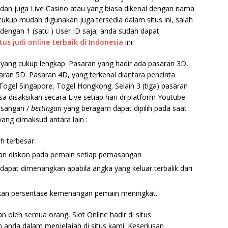
k dan juga Live Casino atau yang biasa dikenal dengan nama
g cukup mudah digunakan juga tersedia dalam situs ini, salah
dengan 1 (satu ) User ID saja, anda sudah dapat
itus judi online terbaik di Indonesia
ini.
ang cukup lengkap. Pasaran yang hadir ada pasaran 3D,
ran 5D. Pasaran 4D, yang terkenal diantara pencinta
gel Singapore, Togel Hongkong. Selain 3 (tiga) pasaran
a disaksikan secara Live setiap hari di platform Youtube
pasangan /
bettingan
yang beragam dapat dipilih pada saat
ng dimaksud antara lain :
ah terbesar
an diskon pada pemain setiap pemasangan
 dapat dimenangkan apabila angka yang keluar terbalik dari
nkan persentase kemenangan pemain meningkat.
 oleh semua orang, Slot Online hadir di situs
nda dalam menjelajah di situs kami. Keseriusan