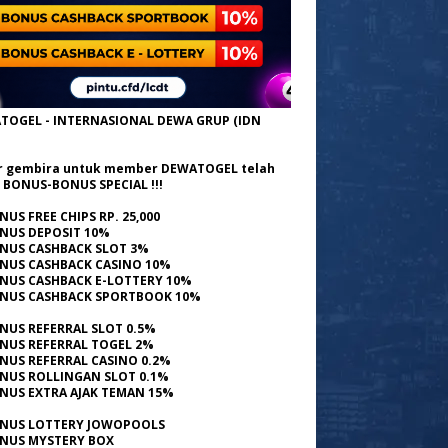
TOGEL - INTERNASIONAL DEWA GRUP (IDN
r gembira untuk member DEWATOGEL telah
r
BONUS-BONUS SPECIAL
!!!
US FREE CHIPS RP. 25,000
NUS DEPOSIT 10%
NUS CASHBACK SLOT 3%
NUS CASHBACK CASINO 10%
NUS CASHBACK E-LOTTERY 10%
NUS CASHBACK SPORTBOOK 10%
NUS REFERRAL SLOT 0.5%
NUS REFERRAL TOGEL 2%
NUS REFERRAL CASINO 0.2%
NUS ROLLINGAN SLOT 0.1%
NUS EXTRA AJAK TEMAN 15%
NUS LOTTERY JOWOPOOLS
NUS MYSTERY BOX