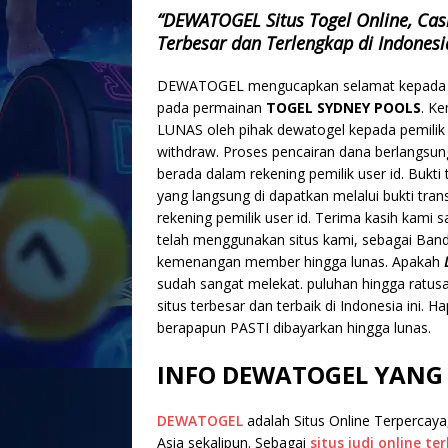
“DEWATOGEL Situs Togel Online, Casi
Terbesar dan Terlengkap di Indonesi
DEWATOGEL mengucapkan selamat kepada use
pada permainan
TOGEL SYDNEY POOLS
. K
LUNAS oleh pihak dewatogel kepada pemilik u
withdraw. Proses pencairan dana berlangsu
berada dalam rekening pemilik user id. Bukti 
yang langsung di dapatkan melalui bukti tra
rekening pemilik user id. Terima kasih ka
telah menggunakan situs kami, sebagai Ba
kemenangan member hingga lunas. Apakah
sudah sangat melekat. puluhan hingga rat
situs terbesar dan terbaik di Indonesia ini
berapapun PASTI dibayarkan hingga lunas.
INFO DEWATOGEL YANG 
DEWATOGEL
adalah Situs Online Terpercaya
Asia sekalipun. Sebagai
situs judi online te