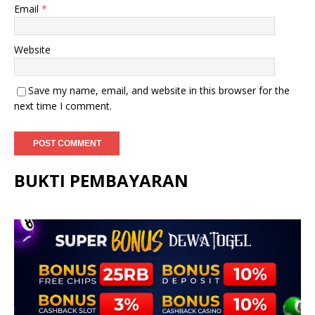
Email
*
Website
Save my name, email, and website in this browser for the
next time I comment.
BUKTI PEMBAYARAN