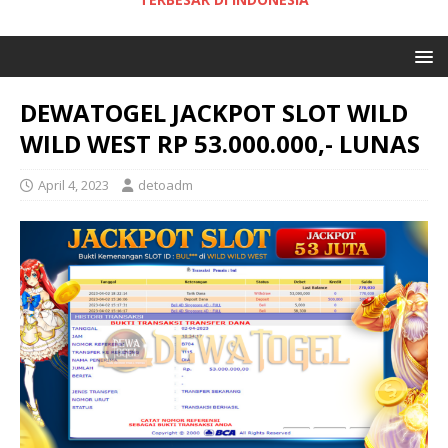
DEWATOGEL JACKPOT SLOT WILD
WILD WEST RP 53.000.000,- LUNAS
April 4, 2023
detoadm