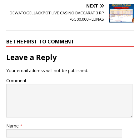
NEXT
DEWATOGEL JACKPOT LIVE CASINO BACCARAT 3 RP
76.500.000,- LUNAS
BE THE FIRST TO COMMENT
Leave a Reply
Your email address will not be published.
Comment
Name
*