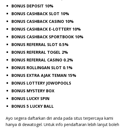
BONUS DEPOSIT 10%
BONUS CASHBACK SLOT 10%
BONUS CASHBACK CASINO 10%
BONUS CASHBACK E-LOTTERY 10%
BONUS CASHBACK SPORTBOOK 10%
BONUS REFERRAL SLOT 0.5%
BONUS REFERRAL TOGEL 2%
BONUS REFERRAL CASINO 0.2%
BONUS ROLLINGAN SLOT 0.1%
BONUS EXTRA AJAK TEMAN 15%
BONUS LOTTERY JOWOPOOLS
BONUS MYSTERY BOX
BONUS LUCKY SPIN
BONUS 5 LUCKY BALL
Ayo segera daftarkan diri anda pada situs terpercaya kami
hanya di dewatogel. Untuk info pendaftaran lebih lanjut boleh