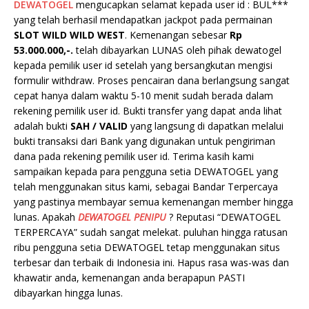
DEWATOGEL
mengucapkan selamat kepada user id : BUL***
yang telah berhasil mendapatkan jackpot pada permainan
SLOT WILD WILD WEST
. Kemenangan sebesar
Rp
53.000.000,-.
telah dibayarkan LUNAS oleh pihak dewatogel
kepada pemilik user id setelah yang bersangkutan mengisi
formulir withdraw. Proses pencairan dana berlangsung sangat
cepat hanya dalam waktu 5-10 menit sudah berada dalam
rekening pemilik user id. Bukti transfer yang dapat anda lihat
adalah bukti
SAH / VALID
yang langsung di dapatkan melalui
bukti transaksi dari Bank yang digunakan untuk pengiriman
dana pada rekening pemilik user id. Terima kasih kami
sampaikan kepada para pengguna setia DEWATOGEL yang
telah menggunakan situs kami, sebagai Bandar Terpercaya
yang pastinya membayar semua kemenangan member hingga
lunas. Apakah
DEWATOGEL PENIPU
? Reputasi “DEWATOGEL
TERPERCAYA” sudah sangat melekat. puluhan hingga ratusan
ribu pengguna setia DEWATOGEL tetap menggunakan situs
terbesar dan terbaik di Indonesia ini. Hapus rasa was-was dan
khawatir anda, kemenangan anda berapapun PASTI
dibayarkan hingga lunas.