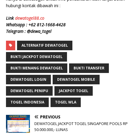
hubungi kontak dibawah ini :
Link
dewatogel88.co
Whatsapp : +62 812-1668-4428
Telegram : @dewa_togel
ALTERNATIF DEWATOGEL
BUKTI JACKPOT DEWATOGEL
BUKTI MENANG DEWATOGEL
BUKTI TRANSFER
DEWATOGEL LOGIN
DEWATOGEL MOBILE
DEWATOGEL PENIPU
JACKPOT TOGEL
TOGEL INDONESIA
TOGEL WLA
PREVIOUS
DEWATOGEL JACKPOT TOGEL SINGAPORE POOLS RP
50.000.000,- LUNAS