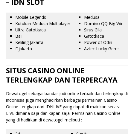
– IDN SLOT
Mobile Legends
Medusa
Kutukan Medusa Multiplayer
Domino QQ Big Win
Ultra Gatotkaca
Sirus Gila
Bali
Gatotkaca
Keliling Jakarta
Power of Odin
Djakarta
Aztec Lucky Gems
SITUS CASINO ONLINE
TERLENGKAP DAN TERPERCAYA
Dewatogel sebagai bandar judi online terbaik dan terlengkap di
indonesia juga menghadirkan berbagai permainan Casino
Online Lengkap dari IDNLIVE yang dapat di mainkan secara
LIVE dimana saja dan kapan saja. Permainan Casino Online
yang di hadirkan di dewatogel meliputi :
24
Suwit