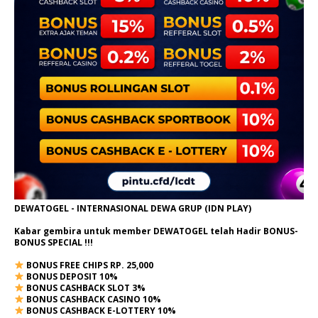
DEWATOGEL - INTERNASIONAL DEWA GRUP (IDN PLAY)
Kabar gembira untuk member DEWATOGEL telah Hadir
BONUS-
BONUS SPECIAL
!!!
BONUS FREE CHIPS RP. 25,000
BONUS DEPOSIT 10%
BONUS CASHBACK SLOT 3%
BONUS CASHBACK CASINO 10%
BONUS CASHBACK E-LOTTERY 10%