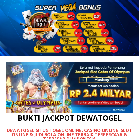
BUKTI JACKPOT DEWATOGEL
DEWATOGEL SITUS TOGEL ONLINE, CASINO ONLINE, SLOT
ONLINE & JUDI BOLA ONLINE TERBAIK TERPERCAYA &
TERBESAR DI INDONESIA