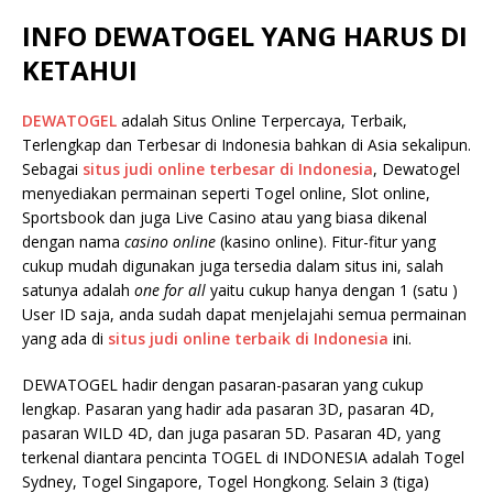
INFO DEWATOGEL YANG HARUS DI
KETAHUI
DEWATOGEL
adalah Situs Online Terpercaya, Terbaik,
Terlengkap dan Terbesar di Indonesia bahkan di Asia sekalipun.
Sebagai
situs judi online terbesar di Indonesia
, Dewatogel
menyediakan permainan seperti Togel online, Slot online,
Sportsbook dan juga Live Casino atau yang biasa dikenal
dengan nama
casino online
(kasino online). Fitur-fitur yang
cukup mudah digunakan juga tersedia dalam situs ini, salah
satunya adalah
one for all
yaitu cukup hanya dengan 1 (satu )
User ID saja, anda sudah dapat menjelajahi semua permainan
yang ada di
situs judi online terbaik di Indonesia
ini.
DEWATOGEL hadir dengan pasaran-pasaran yang cukup
lengkap. Pasaran yang hadir ada pasaran 3D, pasaran 4D,
pasaran WILD 4D, dan juga pasaran 5D. Pasaran 4D, yang
terkenal diantara pencinta TOGEL di INDONESIA adalah Togel
Sydney, Togel Singapore, Togel Hongkong. Selain 3 (tiga)