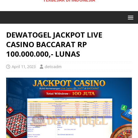
DEWATOGEL JACKPOT LIVE
CASINO BACCARAT RP
100.000.000,- LUNAS
April 11, 2023
detoadm