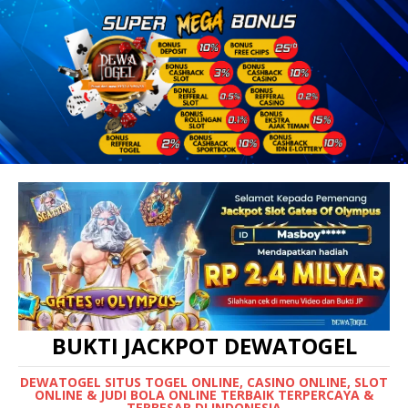
BUKTI JACKPOT DEWATOGEL
DEWATOGEL SITUS TOGEL ONLINE, CASINO ONLINE, SLOT
ONLINE & JUDI BOLA ONLINE TERBAIK TERPERCAYA &
TERBESAR DI INDONESIA