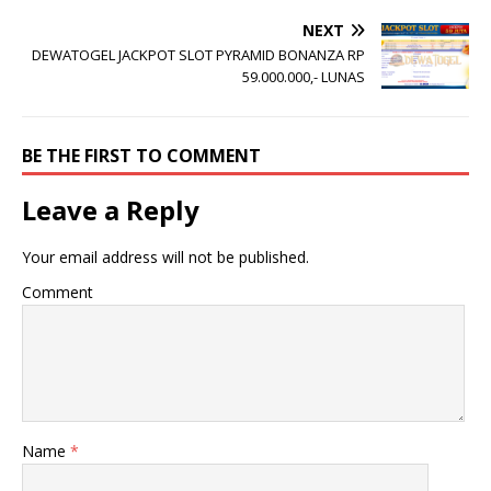
NEXT
DEWATOGEL JACKPOT SLOT PYRAMID BONANZA RP
59.000.000,- LUNAS
BE THE FIRST TO COMMENT
Leave a Reply
Your email address will not be published.
Comment
Name
*