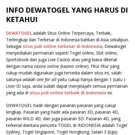
INFO DEWATOGEL YANG HARUS DI
KETAHUI
DEWATOGEL
adalah Situs Online Terpercaya, Terbaik,
Terlengkap dan Terbesar di Indonesia bahkan di Asia sekalipun.
Sebagai
situs judi online terbesar di Indonesia
, Dewatogel
menyediakan permainan seperti Togel online, Slot online,
Sportsbook dan juga Live Casino atau yang biasa dikenal
dengan nama
casino online
(kasino online). Fitur-fitur yang
cukup mudah digunakan juga tersedia dalam situs ini, salah
satunya adalah
one for all
yaitu cukup hanya dengan 1 (satu )
User ID saja, anda sudah dapat menjelajahi semua permainan
yang ada di
situs judi online terbaik di Indonesia
ini.
DEWATOGEL hadir dengan pasaran-pasaran yang cukup
lengkap. Pasaran yang hadir ada pasaran 3D, pasaran 4D,
pasaran WILD 4D, dan juga pasaran 5D. Pasaran 4D, yang
terkenal diantara pencinta TOGEL di INDONESIA adalah Togel
Sydney, Togel Singapore, Togel Hongkong. Selain 3 (tiga)