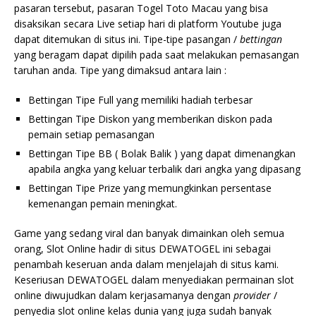
pasaran tersebut, pasaran Togel Toto Macau yang bisa
disaksikan secara Live setiap hari di platform Youtube juga
dapat ditemukan di situs ini. Tipe-tipe pasangan /
bettingan
yang beragam dapat dipilih pada saat melakukan pemasangan
taruhan anda. Tipe yang dimaksud antara lain :
Bettingan Tipe Full yang memiliki hadiah terbesar
Bettingan Tipe Diskon yang memberikan diskon pada
pemain setiap pemasangan
Bettingan Tipe BB ( Bolak Balik ) yang dapat dimenangkan
apabila angka yang keluar terbalik dari angka yang dipasang
Bettingan Tipe Prize yang memungkinkan persentase
kemenangan pemain meningkat.
Game yang sedang viral dan banyak dimainkan oleh semua
orang, Slot Online hadir di situs DEWATOGEL ini sebagai
penambah keseruan anda dalam menjelajah di situs kami.
Keseriusan DEWATOGEL dalam menyediakan permainan slot
online diwujudkan dalam kerjasamanya dengan
provider
/
penyedia slot online kelas dunia yang juga sudah banyak