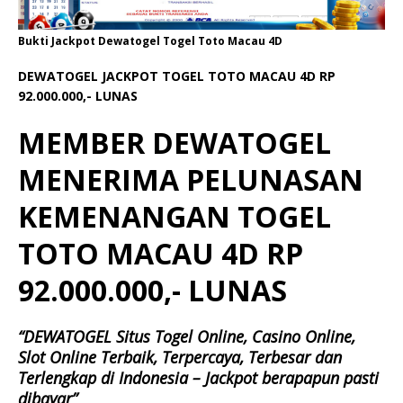
Bukti Jackpot Dewatogel Togel Toto Macau 4D
DEWATOGEL JACKPOT TOGEL TOTO MACAU 4D RP
92.000.000,- LUNAS
MEMBER DEWATOGEL
MENERIMA PELUNASAN
KEMENANGAN TOGEL
TOTO MACAU 4D RP
92.000.000,- LUNAS
“DEWATOGEL Situs Togel Online, Casino Online,
Slot Online Terbaik, Terpercaya, Terbesar dan
Terlengkap di Indonesia – Jackpot berapapun pasti
dibayar”