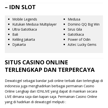
– IDN SLOT
Mobile Legends
Medusa
Kutukan Medusa Multiplayer
Domino QQ Big Win
Ultra Gatotkaca
Sirus Gila
Bali
Gatotkaca
Keliling Jakarta
Power of Odin
Djakarta
Aztec Lucky Gems
SITUS CASINO ONLINE
TERLENGKAP DAN TERPERCAYA
Dewatogel sebagai bandar judi online terbaik dan terlengkap di
indonesia juga menghadirkan berbagai permainan Casino
Online Lengkap dari IDNLIVE yang dapat di mainkan secara
LIVE dimana saja dan kapan saja. Permainan Casino Online
yang di hadirkan di dewatogel meliputi :