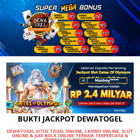
BUKTI JACKPOT DEWATOGEL
DEWATOGEL SITUS TOGEL ONLINE, CASINO ONLINE, SLOT
ONLINE & JUDI BOLA ONLINE TERBAIK TERPERCAYA &
TERBESAR DI INDONESIA