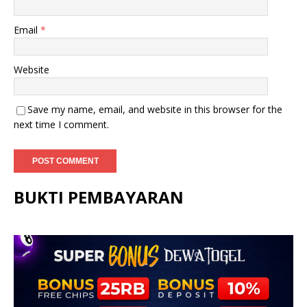
Email
*
Website
Save my name, email, and website in this browser for the
next time I comment.
BUKTI PEMBAYARAN