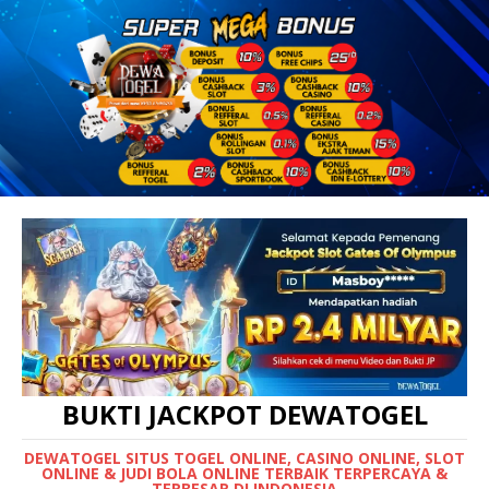
BUKTI JACKPOT DEWATOGEL
DEWATOGEL SITUS TOGEL ONLINE, CASINO ONLINE, SLOT
ONLINE & JUDI BOLA ONLINE TERBAIK TERPERCAYA &
TERBESAR DI INDONESIA