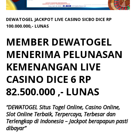
DEWATOGEL JACKPOT LIVE CASINO SICBO DICE
RP
100.000.000,- LUNAS
MEMBER DEWATOGEL
MENERIMA PELUNASAN
KEMENANGAN LIVE
CASINO DICE 6 RP
82.500.000 ,- LUNAS
“DEWATOGEL Situs Togel Online, Casino Online,
Slot Online Terbaik, Terpercaya, Terbesar dan
Terlengkap di Indonesia – Jackpot berapapun pasti
dibayar”