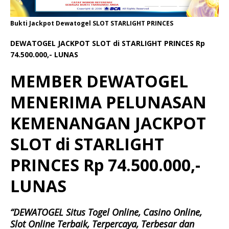
Bukti Jackpot Dewatogel SLOT STARLIGHT PRINCES
DEWATOGEL JACKPOT SLOT di STARLIGHT PRINCES Rp
74.500.000,- LUNAS
MEMBER DEWATOGEL
MENERIMA PELUNASAN
KEMENANGAN JACKPOT
SLOT di STARLIGHT
PRINCES Rp 74.500.000,-
LUNAS
“DEWATOGEL Situs Togel Online, Casino Online,
Slot Online Terbaik, Terpercaya, Terbesar dan