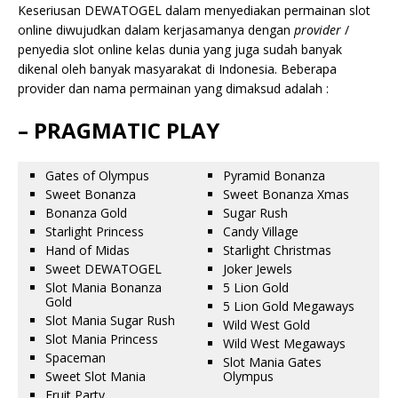
Keseriusan DEWATOGEL dalam menyediakan permainan slot
online diwujudkan dalam kerjasamanya dengan
provider
/
penyedia slot online kelas dunia yang juga sudah banyak
dikenal oleh banyak masyarakat di Indonesia. Beberapa
provider dan nama permainan yang dimaksud adalah :
– PRAGMATIC PLAY
Gates of Olympus
Pyramid Bonanza
Sweet Bonanza
Sweet Bonanza Xmas
Bonanza Gold
Sugar Rush
Starlight Princess
Candy Village
Hand of Midas
Starlight Christmas
Sweet DEWATOGEL
Joker Jewels
Slot Mania Bonanza
5 Lion Gold
Gold
5 Lion Gold Megaways
Slot Mania Sugar Rush
Wild West Gold
Slot Mania Princess
Wild West Megaways
Spaceman
Slot Mania Gates
Sweet Slot Mania
Olympus
Fruit Party