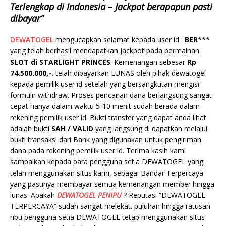
Terlengkap di Indonesia – Jackpot berapapun pasti
dibayar”
DEWATOGEL
mengucapkan selamat kepada user id :
BER
***
yang telah berhasil mendapatkan jackpot pada permainan
SLOT di STARLIGHT PRINCES
. Kemenangan sebesar
Rp
74.500.000
,-.
telah dibayarkan LUNAS oleh pihak dewatogel
kepada pemilik user id setelah yang bersangkutan mengisi
formulir withdraw. Proses pencairan dana berlangsung sangat
cepat hanya dalam waktu 5-10 menit sudah berada dalam
rekening pemilik user id. Bukti transfer yang dapat anda lihat
adalah bukti
SAH / VALID
yang langsung di dapatkan melalui
bukti transaksi dari Bank yang digunakan untuk pengiriman
dana pada rekening pemilik user id. Terima kasih kami
sampaikan kepada para pengguna setia DEWATOGEL yang
telah menggunakan situs kami, sebagai Bandar Terpercaya
yang pastinya membayar semua kemenangan member hingga
lunas. Apakah
DEWATOGEL PENIPU
? Reputasi “DEWATOGEL
TERPERCAYA” sudah sangat melekat. puluhan hingga ratusan
ribu pengguna setia DEWATOGEL tetap menggunakan situs