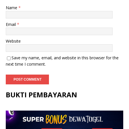
Name
*
Email
*
Website
Save my name, email, and website in this browser for the
next time I comment.
BUKTI PEMBAYARAN