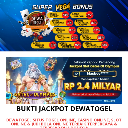
BUKTI JACKPOT DEWATOGEL
DEWATOGEL SITUS TOGEL ONLINE, CASINO ONLINE, SLOT
ONLINE & JUDI BOLA ONLINE TERBAIK TERPERCAYA &
TERBESAR DI INDONESIA