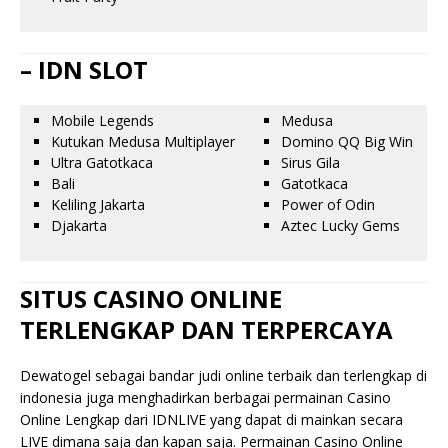
– IDN SLOT
Mobile Legends
Medusa
Kutukan Medusa Multiplayer
Domino QQ Big Win
Ultra Gatotkaca
Sirus Gila
Bali
Gatotkaca
Keliling Jakarta
Power of Odin
Djakarta
Aztec Lucky Gems
SITUS CASINO ONLINE
TERLENGKAP DAN TERPERCAYA
Dewatogel sebagai bandar judi online terbaik dan terlengkap di
indonesia juga menghadirkan berbagai permainan Casino
Online Lengkap dari IDNLIVE yang dapat di mainkan secara
LIVE dimana saja dan kapan saja. Permainan Casino Online