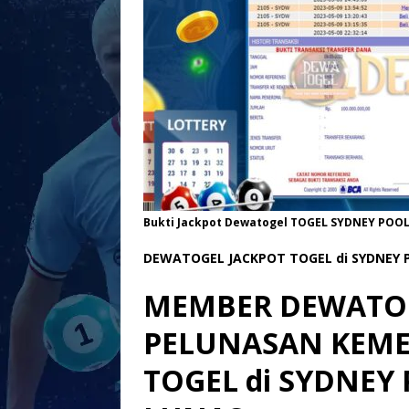
Bukti Jackpot Dewatogel TOGEL SYDNEY POO
DEWATOGEL JACKPOT TOGEL di SYDNEY PO
MEMBER DEWATO
PELUNASAN KEM
TOGEL di SYDNEY P