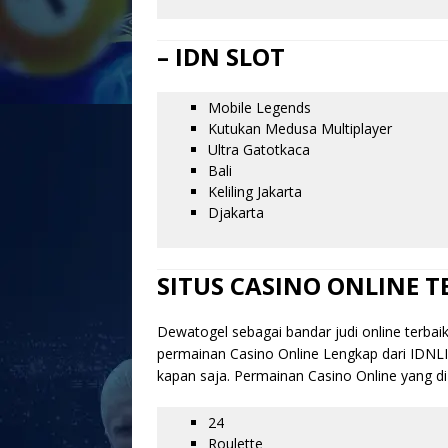
– IDN SLOT
Mobile Legends
Kutukan Medusa Multiplayer
Ultra Gatotkaca
Bali
Keliling Jakarta
Djakarta
SITUS CASINO ONLINE 
Dewatogel sebagai bandar judi online terbai
permainan Casino Online Lengkap dari IDNLI
kapan saja. Permainan Casino Online yang di 
24
Roulette