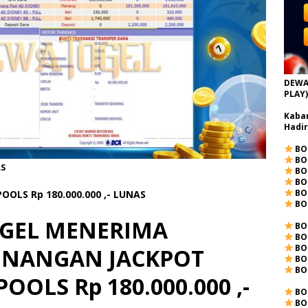
DEWA
PLAY)
Kaba
Hadi
BON
BO
LS
BO
BO
BO
OLS Rp 180.000.000 ,- LUNAS
BO
GEL MENERIMA
BO
BO
BO
ENANGAN JACKPOT
BO
BO
OOLS Rp 180.000.000 ,-
BO
BO