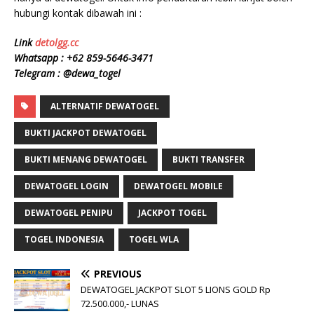
hubungi kontak dibawah ini :
Link
detolgg.cc
Whatsapp :
+62 859-5646-3471
Telegram : @dewa_togel
ALTERNATIF DEWATOGEL
BUKTI JACKPOT DEWATOGEL
BUKTI MENANG DEWATOGEL
BUKTI TRANSFER
DEWATOGEL LOGIN
DEWATOGEL MOBILE
DEWATOGEL PENIPU
JACKPOT TOGEL
TOGEL INDONESIA
TOGEL WLA
PREVIOUS
DEWATOGEL JACKPOT SLOT 5 LIONS GOLD Rp
72.500.000,- LUNAS