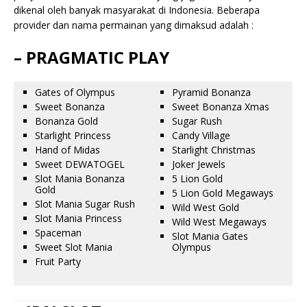
dikenal oleh banyak masyarakat di Indonesia. Beberapa
provider dan nama permainan yang dimaksud adalah :
– PRAGMATIC PLAY
Gates of Olympus
Pyramid Bonanza
Sweet Bonanza
Sweet Bonanza Xmas
Bonanza Gold
Sugar Rush
Starlight Princess
Candy Village
Hand of Midas
Starlight Christmas
Sweet DEWATOGEL
Joker Jewels
Slot Mania Bonanza
5 Lion Gold
Gold
5 Lion Gold Megaways
Slot Mania Sugar Rush
Wild West Gold
Slot Mania Princess
Wild West Megaways
Spaceman
Slot Mania Gates
Sweet Slot Mania
Olympus
Fruit Party