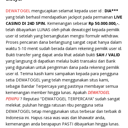
DEWATOGEL
mengucapkan selamat kepada user id :
DIA***
yang telah berhasil mendapatkan jackpot pada permainan
LIVE
CASINO DI 24D SPIN.
Kemenangan sebesar
Rp 50.000.000,-.
telah dibayarkan LUNAS oleh pihak dewatogel kepada pemilik
user id setelah yang bersangkutan mengisi formulir withdraw.
Proses pencairan dana berlangsung sangat cepat hanya dalam
waktu 5-10 menit sudah berada dalam rekening pemilik user id.
Bukti transfer yang dapat anda lihat adalah bukti
SAH / VALID
yang langsung di dapatkan melalui bukti transaksi dari Bank
yang digunakan untuk pengiriman dana pada rekening pemilik
user id. Terima kasih kami sampaikan kepada para pengguna
setia DEWATOGEL yang telah menggunakan situs kami,
sebagai Bandar Terpercaya yang pastinya membayar semua
kemenangan member hingga lunas. Apakah
DEWATOGEL
PENIPU
? Reputasi “DEWATOGEL TERPERCAYA” sudah sangat
melekat. puluhan hingga ratusan ribu pengguna setia
DEWATOGEL tetap menggunakan situs terbesar dan terbaik di
Indonesia ini. Hapus rasa was-was dan khawatir anda,
kemenangan anda berapapun PASTI dibayarkan hingga lunas.