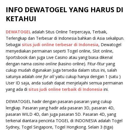
INFO DEWATOGEL YANG HARUS DI
KETAHUI
DEWATOGEL
adalah Situs Online Terpercaya, Terbaik,
Terlengkap dan Terbesar di Indonesia bahkan di Asia sekalipun.
Sebagai
situs judi online terbesar di Indonesia
, Dewatogel
menyediakan permainan seperti Togel online, Slot online,
Sportsbook dan juga Live Casino atau yang biasa dikenal
dengan nama
casino online
(kasino online). Fitur-fitur yang
cukup mudah digunakan juga tersedia dalam situs ini, salah
satunya adalah
one for all
yaitu cukup hanya dengan 1 (satu )
User ID saja, anda sudah dapat menjelajahi semua permainan
yang ada di
situs judi online terbaik di Indonesia
ini.
DEWATOGEL hadir dengan pasaran-pasaran yang cukup
lengkap. Pasaran yang hadir ada pasaran 3D, pasaran 4D,
pasaran WILD 4D, dan juga pasaran 5D. Pasaran 4D, yang
terkenal diantara pencinta TOGEL di INDONESIA adalah Togel
Sydney, Togel Singapore, Togel Hongkong. Selain 3 (tiga)