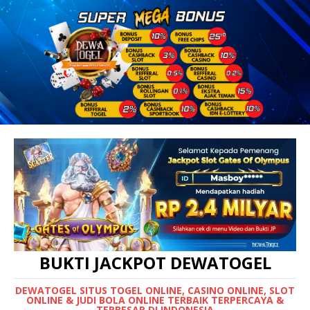
BUKTI JACKPOT DEWATOGEL
DEWATOGEL SITUS TOGEL ONLINE, CASINO ONLINE, SLOT
ONLINE & JUDI BOLA ONLINE TERBAIK TERPERCAYA &
TERBESAR DI INDONESIA