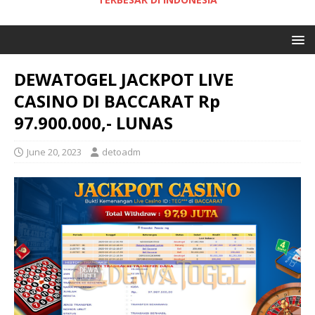
DEWATOGEL JACKPOT LIVE
CASINO DI BACCARAT Rp
97.900.000,- LUNAS
June 20, 2023
detoadm