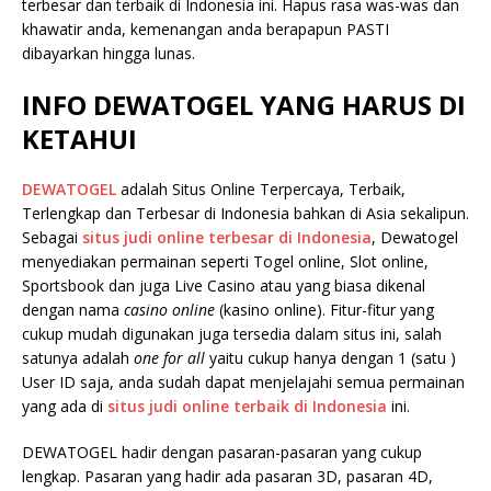
terbesar dan terbaik di Indonesia ini. Hapus rasa was-was dan
khawatir anda, kemenangan anda berapapun PASTI
dibayarkan hingga lunas.
INFO DEWATOGEL YANG HARUS DI
KETAHUI
DEWATOGEL
adalah Situs Online Terpercaya, Terbaik,
Terlengkap dan Terbesar di Indonesia bahkan di Asia sekalipun.
Sebagai
situs judi online terbesar di Indonesia
, Dewatogel
menyediakan permainan seperti Togel online, Slot online,
Sportsbook dan juga Live Casino atau yang biasa dikenal
dengan nama
casino online
(kasino online). Fitur-fitur yang
cukup mudah digunakan juga tersedia dalam situs ini, salah
satunya adalah
one for all
yaitu cukup hanya dengan 1 (satu )
User ID saja, anda sudah dapat menjelajahi semua permainan
yang ada di
situs judi online terbaik di Indonesia
ini.
DEWATOGEL hadir dengan pasaran-pasaran yang cukup
lengkap. Pasaran yang hadir ada pasaran 3D, pasaran 4D,