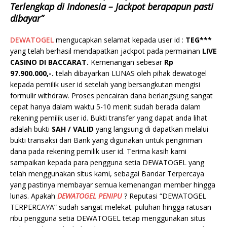
Terlengkap di Indonesia – Jackpot berapapun pasti
dibayar”
DEWATOGEL
mengucapkan selamat kepada user id :
TEG***
yang telah berhasil mendapatkan jackpot pada permainan
LIVE
CASINO DI BACCARAT.
Kemenangan sebesar
Rp
97.900.000,-.
telah dibayarkan LUNAS oleh pihak dewatogel
kepada pemilik user id setelah yang bersangkutan mengisi
formulir withdraw. Proses pencairan dana berlangsung sangat
cepat hanya dalam waktu 5-10 menit sudah berada dalam
rekening pemilik user id. Bukti transfer yang dapat anda lihat
adalah bukti
SAH / VALID
yang langsung di dapatkan melalui
bukti transaksi dari Bank yang digunakan untuk pengiriman
dana pada rekening pemilik user id. Terima kasih kami
sampaikan kepada para pengguna setia DEWATOGEL yang
telah menggunakan situs kami, sebagai Bandar Terpercaya
yang pastinya membayar semua kemenangan member hingga
lunas. Apakah
DEWATOGEL PENIPU
? Reputasi “DEWATOGEL
TERPERCAYA” sudah sangat melekat. puluhan hingga ratusan
ribu pengguna setia DEWATOGEL tetap menggunakan situs