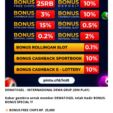
DEWATOGEL - INTERNASIONAL DEWA GRUP (IDN PLAY)
Kabar gembira untuk member DEWATOGEL telah Hadir
BONUS-
BONUS SPECIAL
!!!
BONUS FREE CHIPS RP. 25,000