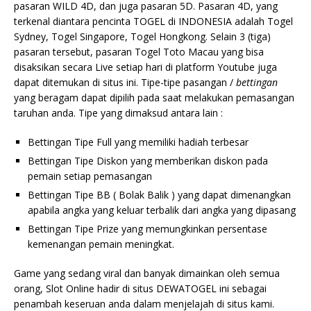
pasaran WILD 4D, dan juga pasaran 5D. Pasaran 4D, yang
terkenal diantara pencinta TOGEL di INDONESIA adalah Togel
Sydney, Togel Singapore, Togel Hongkong. Selain 3 (tiga)
pasaran tersebut, pasaran Togel Toto Macau yang bisa
disaksikan secara Live setiap hari di platform Youtube juga
dapat ditemukan di situs ini. Tipe-tipe pasangan /
bettingan
yang beragam dapat dipilih pada saat melakukan pemasangan
taruhan anda. Tipe yang dimaksud antara lain :
Bettingan Tipe Full yang memiliki hadiah terbesar
Bettingan Tipe Diskon yang memberikan diskon pada
pemain setiap pemasangan
Bettingan Tipe BB ( Bolak Balik ) yang dapat dimenangkan
apabila angka yang keluar terbalik dari angka yang dipasang
Bettingan Tipe Prize yang memungkinkan persentase
kemenangan pemain meningkat.
Game yang sedang viral dan banyak dimainkan oleh semua
orang, Slot Online hadir di situs DEWATOGEL ini sebagai
penambah keseruan anda dalam menjelajah di situs kami.