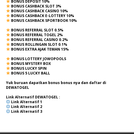
BONUS DEPOSIT 10%
BONUS CASHBACK SLOT 3%
BONUS CASHBACK CASINO 10%
BONUS CASHBACK E-LOTTERY 10%
BONUS CASHBACK SPORTBOOK 10%
BONUS REFERRAL SLOT 0.5%
BONUS REFERRAL TOGEL 2%
BONUS REFERRAL CASINO 0.2%
BONUS ROLLINGAN SLOT 0.1%
BONUS EXTRA AJAK TEMAN 15%
BONUS LOTTERY JOWOPOOLS
BONUS MYSTERY BOX
BONUS LUCKY SPIN
BONUS 5 LUCKY BALL
Yuk buruan dapatkan bonus bonus nya dan daftar di
DEWATOGEL
Link Alternatif
DEWATOGEL
:
Link Alternatif 1
Link Alternatif 2
Link Alternatif 3