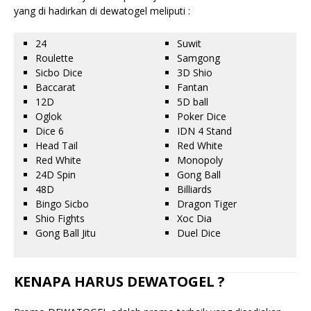
yang di hadirkan di dewatogel meliputi :
24
Suwit
Roulette
Samgong
Sicbo Dice
3D Shio
Baccarat
Fantan
12D
5D ball
Oglok
Poker Dice
Dice 6
IDN 4 Stand
Head Tail
Red White
Red White
Monopoly
24D Spin
Gong Ball
48D
Billiards
Bingo Sicbo
Dragon Tiger
Shio Fights
Xoc Dia
Gong Ball Jitu
Duel Dice
KENAPA HARUS DEWATOGEL ?