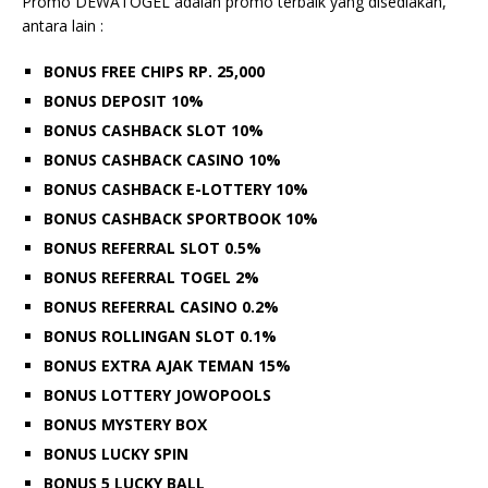
Promo DEWATOGEL adalah promo terbaik yang disediakan,
antara lain :
BONUS FREE CHIPS RP. 25,000
BONUS DEPOSIT 10%
BONUS CASHBACK SLOT 10%
BONUS CASHBACK CASINO 10%
BONUS CASHBACK E-LOTTERY 10%
BONUS CASHBACK SPORTBOOK 10%
BONUS REFERRAL SLOT 0.5%
BONUS REFERRAL TOGEL 2%
BONUS REFERRAL CASINO 0.2%
BONUS ROLLINGAN SLOT 0.1%
BONUS EXTRA AJAK TEMAN 15%
BONUS LOTTERY JOWOPOOLS
BONUS MYSTERY BOX
BONUS LUCKY SPIN
BONUS 5 LUCKY BALL