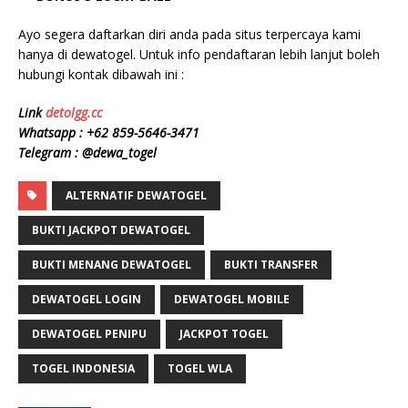
Ayo segera daftarkan diri anda pada situs terpercaya kami
hanya di dewatogel. Untuk info pendaftaran lebih lanjut boleh
hubungi kontak dibawah ini :
Link
detolgg.cc
Whatsapp :
+62
859-5646-3471
Telegram : @dewa_togel
ALTERNATIF DEWATOGEL
BUKTI JACKPOT DEWATOGEL
BUKTI MENANG DEWATOGEL
BUKTI TRANSFER
DEWATOGEL LOGIN
DEWATOGEL MOBILE
DEWATOGEL PENIPU
JACKPOT TOGEL
TOGEL INDONESIA
TOGEL WLA