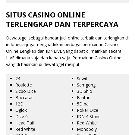
SITUS CASINO ONLINE
TERLENGKAP DAN TERPERCAYA
Dewatogel sebagai bandar judi online terbaik dan terlengkap di
indonesia juga menghadirkan berbagai permainan Casino
Online Lengkap dari IDNLIVE yang dapat di mainkan secara
LIVE dimana saja dan kapan saja. Permainan Casino Online
yang di hadirkan di dewatogel meliputi :
24
Suwit
Roulette
Samgong
Sicbo Dice
3D Shio
Baccarat
Fantan
12D
5D ball
Oglok
Poker Dice
Dice 6
IDN 4 Stand
Head Tail
Red White
Red White
Monopoly