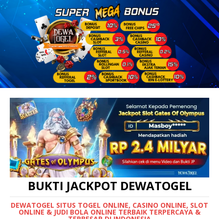
BUKTI JACKPOT DEWATOGEL
DEWATOGEL SITUS TOGEL ONLINE, CASINO ONLINE, SLOT
ONLINE & JUDI BOLA ONLINE TERBAIK TERPERCAYA &
TERBESAR DI INDONESIA