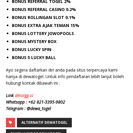
BONUS REFERRAL TOGEL 2%
BONUS REFERRAL CASINO 0.2%
BONUS ROLLINGAN SLOT 0.1%
BONUS EXTRA AJAK TEMAN 15%
BONUS LOTTERY JOWOPOOLS
BONUS MYSTERY BOX
BONUS LUCKY SPIN
BONUS 5 LUCKY BALL
Ayo segera daftarkan diri anda pada situs terpercaya kami
hanya di dewatogel. Untuk info pendaftaran lebih lanjut boleh
hubungi kontak dibawah ini :
Link
detolgg.cc
Whatsapp :
+62 8
21-3395-9802
Telegram : @dewa_togel
ALTERNATIF DEWATOGEL