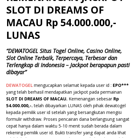
SLOT DI DREAMS OF
MACAU Rp 54.000.000,-
LUNAS
“DEWATOGEL Situs Togel Online, Casino Online,
Slot Online Terbaik, Terpercaya, Terbesar dan
Terlengkap di Indonesia – Jackpot berapapun pasti
dibayar”
DEWATOGEL
mengucapkan selamat kepada user id :
EPO***
yang telah berhasil mendapatkan jackpot pada permainan
SLOT DI DREAMS OF MACAU.
Kemenangan sebesar
Rp
54.000.000,-.
telah dibayarkan LUNAS oleh pihak dewatogel
kepada pemilik user id setelah yang bersangkutan mengisi
formulir withdraw. Proses pencairan dana berlangsung sangat
cepat hanya dalam waktu 5-10 menit sudah berada dalam
rekening pemilik user id. Bukti transfer yang dapat anda lihat