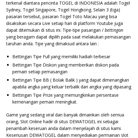
terkenal diantara pencinta TOGEL di INDONESIA adalah Togel
Sydney, Togel Singapore, Togel Hongkong. Selain 3 (tiga)
pasaran tersebut, pasaran Togel Toto Macau yang bisa
disaksikan secara Live setiap hari di platform Youtube juga
dapat ditemukan di situs ini. Tipe-tipe pasangan /
bettingan
yang beragam dapat dipilih pada saat melakukan pemasangan
taruhan anda. Tipe yang dimaksud antara lain :
Bettingan Tipe Full yang memiliki hadiah terbesar
Bettingan Tipe Diskon yang memberikan diskon pada
pemain setiap pemasangan
Bettingan Tipe BB ( Bolak Balik ) yang dapat dimenangkan
apabila angka yang keluar terbalik dari angka yang dipasang
Bettingan Tipe Prize yang memungkinkan persentase
kemenangan pemain meningkat.
Game yang sedang viral dan banyak dimainkan oleh semua
orang, Slot Online hadir di situs DEWATOGEL ini sebagai
penambah keseruan anda dalam menjelajah di situs kami.
Keseriusan DEWATOGEL dalam menyediakan permainan slot