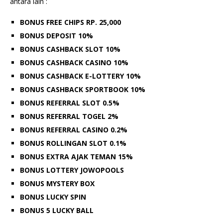
antara lain :
BONUS FREE CHIPS RP. 25,000
BONUS DEPOSIT 10%
BONUS CASHBACK SLOT 10%
BONUS CASHBACK CASINO 10%
BONUS CASHBACK E-LOTTERY 10%
BONUS CASHBACK SPORTBOOK 10%
BONUS REFERRAL SLOT 0.5%
BONUS REFERRAL TOGEL 2%
BONUS REFERRAL CASINO 0.2%
BONUS ROLLINGAN SLOT 0.1%
BONUS EXTRA AJAK TEMAN 15%
BONUS LOTTERY JOWOPOOLS
BONUS MYSTERY BOX
BONUS LUCKY SPIN
BONUS 5 LUCKY BALL