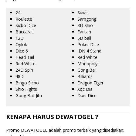
24
Suwit
Roulette
Samgong
Sicbo Dice
3D Shio
Baccarat
Fantan
12D
5D ball
Oglok
Poker Dice
Dice 6
IDN 4 Stand
Head Tail
Red White
Red White
Monopoly
24D Spin
Gong Ball
48D
Billiards
Bingo Sicbo
Dragon Tiger
Shio Fights
Xoc Dia
Gong Ball Jitu
Duel Dice
KENAPA HARUS DEWATOGEL ?
Promo DEWATOGEL adalah promo terbaik yang disediakan,