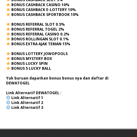
BONUS CASHBACK CASINO 10%
BONUS CASHBACK E-LOTTERY 10%
BONUS CASHBACK SPORTBOOK 10%
BONUS REFERRAL SLOT 0.5%
BONUS REFERRAL TOGEL 2%
BONUS REFERRAL CASINO 0.2%
BONUS ROLLINGAN SLOT 0.1%
BONUS EXTRA AJAK TEMAN 15%
BONUS LOTTERY JOWOPOOLS
BONUS MYSTERY BOX
BONUS LUCKY SPIN
BONUS 5 LUCKY BALL
Yuk buruan dapatkan bonus bonus nya dan daftar di
DEWATOGEL
Link Alternatif
DEWATOGEL
:
Link Alternatif 1
Link Alternatif 2
Link Alternatif 3
Copyright © 2026 | WordPress Theme by
MH Themes