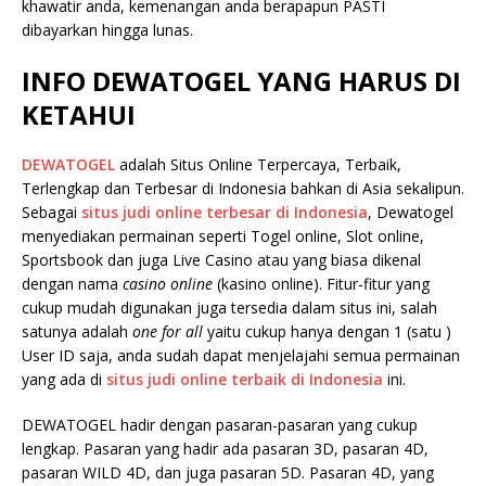
khawatir anda, kemenangan anda berapapun PASTI
dibayarkan hingga lunas.
INFO DEWATOGEL YANG HARUS DI
KETAHUI
DEWATOGEL
adalah Situs Online Terpercaya, Terbaik,
Terlengkap dan Terbesar di Indonesia bahkan di Asia sekalipun.
Sebagai
situs judi online terbesar di Indonesia
, Dewatogel
menyediakan permainan seperti Togel online, Slot online,
Sportsbook dan juga Live Casino atau yang biasa dikenal
dengan nama
casino online
(kasino online). Fitur-fitur yang
cukup mudah digunakan juga tersedia dalam situs ini, salah
satunya adalah
one for all
yaitu cukup hanya dengan 1 (satu )
User ID saja, anda sudah dapat menjelajahi semua permainan
yang ada di
situs judi online terbaik di Indonesia
ini.
DEWATOGEL hadir dengan pasaran-pasaran yang cukup
lengkap. Pasaran yang hadir ada pasaran 3D, pasaran 4D,
pasaran WILD 4D, dan juga pasaran 5D. Pasaran 4D, yang