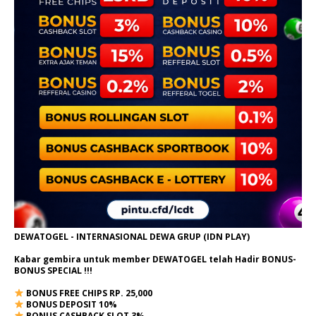
DEWATOGEL - INTERNASIONAL DEWA GRUP (IDN PLAY)
Kabar gembira untuk member DEWATOGEL telah Hadir
BONUS-
BONUS SPECIAL
!!!
BONUS FREE CHIPS RP. 25,000
BONUS DEPOSIT 10%
BONUS CASHBACK SLOT 3%