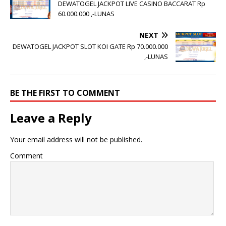
DEWATOGEL JACKPOT LIVE CASINO BACCARAT Rp
60.000.000 ,-LUNAS
NEXT
DEWATOGEL JACKPOT SLOT KOI GATE Rp 70.000.000
,-LUNAS
BE THE FIRST TO COMMENT
Leave a Reply
Your email address will not be published.
Comment