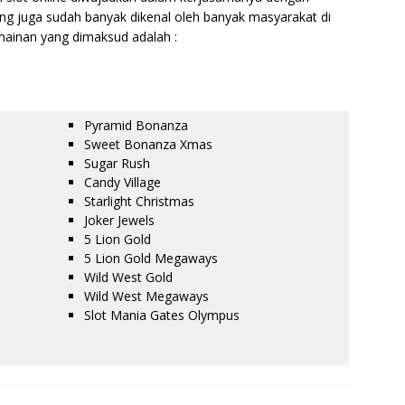
yang juga sudah banyak dikenal oleh banyak masyarakat di
mainan yang dimaksud adalah :
Pyramid Bonanza
Sweet Bonanza Xmas
Sugar Rush
Candy Village
Starlight Christmas
Joker Jewels
5 Lion Gold
5 Lion Gold Megaways
Wild West Gold
Wild West Megaways
Slot Mania Gates Olympus