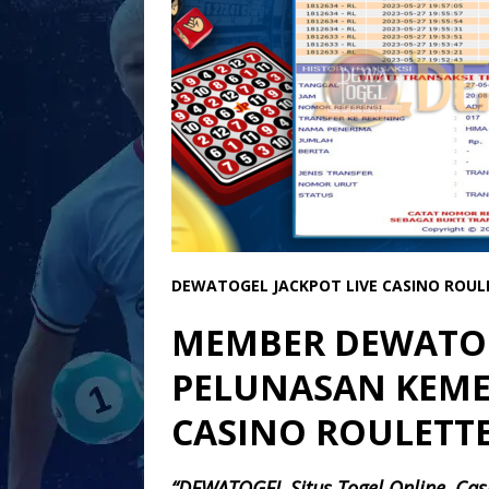
DEWATOGEL JACKPOT LIVE CASINO ROULET
MEMBER DEWATO
PELUNASAN KEME
CASINO ROULETTE 
“DEWATOGEL Situs Togel Online, Casi