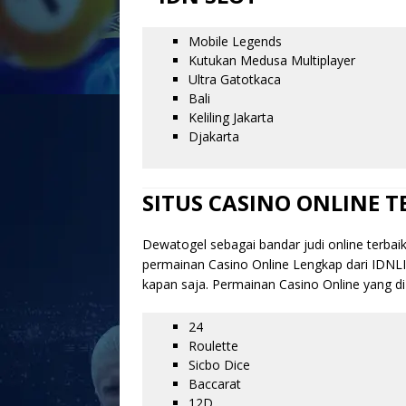
Mobile Legends
Kutukan Medusa Multiplayer
Ultra Gatotkaca
Bali
Keliling Jakarta
Djakarta
SITUS CASINO ONLINE 
Dewatogel sebagai bandar judi online terbai
permainan Casino Online Lengkap dari IDNLI
kapan saja. Permainan Casino Online yang di 
24
Roulette
Sicbo Dice
Baccarat
12D