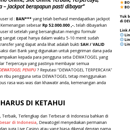
BO
a – Jackpot berapapun pasti dibayar”
BO
Yuk b
ser id :
BAN***
yang telah berhasil mendapatkan jackpot
di D
. Kemenangan sebesar
Rp 52.000.000 ,-.
telah dibayarkan
Link 
ser id setelah yang bersangkutan mengisi formulir
Lin
ng sangat cepat hanya dalam waktu 5-10 menit sudah
Lin
transfer yang dapat anda lihat adalah bukti
SAH / VALID
Lin
nsaksi dari Bank yang digunakan untuk pengiriman dana pada
mi sampaikan kepada para pengguna setia DEWATOGEL yang
ndar Terpercaya yang pastinya membayar semua
DEWATOGEL PENIPU
? Reputasi “DEWATOGEL TERPERCAYA”
usan ribu pengguna setia DEWATOGEL tetap menggunakan
. Hapus rasa was-was dan khawatir anda, kemenangan anda
HARUS DI KETAHUI
, Terbaik, Terlengkap dan Terbesar di Indonesia bahkan di
rbesar di Indonesia
, Dewatogel menyediakan permainan
k dan juga Live Casino atau yang biasa dikenal dengan nama