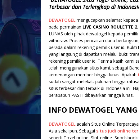
Terbesar dan Terlengkap di Indonesi
DEWATOGEL
mengucapkan selamat kepada u
pada permainan
LIVE CASINO ROULETTE 2
LUNAS oleh pihak dewatogel kepada pemilik u
withdraw. Proses pencairan dana berlangsu
berada dalam rekening pemilik user id. Bukti 
yang langsung di dapatkan melalui bukti tra
rekening pemilik user id. Terima kasih ka
telah menggunakan situs kami, sebagai Ba
kemenangan member hingga lunas. Apakah
sudah sangat melekat. puluhan hingga rat
situs terbesar dan terbaik di Indonesia ini
berapapun PASTI dibayarkan hingga lunas.
INFO DEWATOGEL YANG 
DEWATOGEL
adalah Situs Online Terpercaya
Asia sekalipun. Sebagai
situs judi online te
seperti Togel online, Slot online, Sportsboo