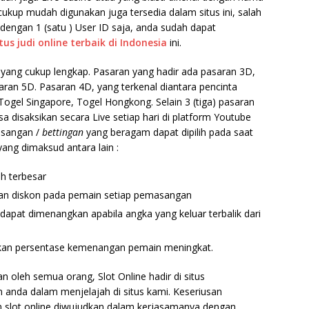
g cukup mudah digunakan juga tersedia dalam situs ini, salah
dengan 1 (satu ) User ID saja, anda sudah dapat
itus judi online terbaik di Indonesia
ini.
ang cukup lengkap. Pasaran yang hadir ada pasaran 3D,
ran 5D. Pasaran 4D, yang terkenal diantara pencinta
gel Singapore, Togel Hongkong. Selain 3 (tiga) pasaran
a disaksikan secara Live setiap hari di platform Youtube
pasangan /
bettingan
yang beragam dapat dipilih pada saat
ng dimaksud antara lain :
ah terbesar
an diskon pada pemain setiap pemasangan
 dapat dimenangkan apabila angka yang keluar terbalik dari
nkan persentase kemenangan pemain meningkat.
 oleh semua orang, Slot Online hadir di situs
nda dalam menjelajah di situs kami. Keseriusan
lot online diwujudkan dalam kerjasamanya dengan