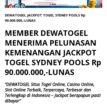
DEWATOGEL JACKPOT TOGEL SYDNEY POOLS Rp
90.000.000,-LUNAS
MEMBER DEWATOGEL
MENERIMA PELUNASAN
KEMENANGAN JACKPOT
TOGEL SYDNEY POOLS Rp
90.000.000,-LUNAS
“DEWATOGEL Situs Togel Online, Casino Online,
Slot Online Terbaik, Terpercaya, Terbesar dan
Terlengkap di Indonesia – Jackpot berapapun pasti
dibayar”