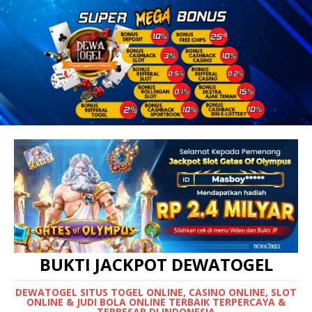
BUKTI JACKPOT DEWATOGEL
DEWATOGEL SITUS TOGEL ONLINE, CASINO ONLINE, SLOT
ONLINE & JUDI BOLA ONLINE TERBAIK TERPERCAYA &
TERBESAR DI INDONESIA