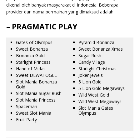
dikenal oleh banyak masyarakat di Indonesia. Beberapa
provider dan nama permainan yang dimaksud adalah :
– PRAGMATIC PLAY
Gates of Olympus
Pyramid Bonanza
Sweet Bonanza
Sweet Bonanza Xmas
Bonanza Gold
Sugar Rush
Starlight Princess
Candy Village
Hand of Midas
Starlight Christmas
Sweet DEWATOGEL
Joker Jewels
Slot Mania Bonanza
5 Lion Gold
Gold
5 Lion Gold Megaways
Slot Mania Sugar Rush
Wild West Gold
Slot Mania Princess
Wild West Megaways
Spaceman
Slot Mania Gates
Sweet Slot Mania
Olympus
Fruit Party