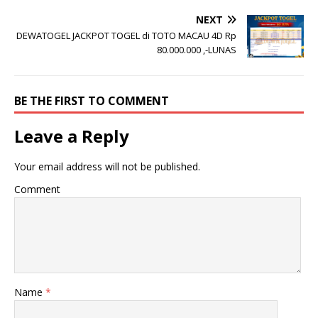
NEXT
DEWATOGEL JACKPOT TOGEL di TOTO MACAU 4D Rp
80.000.000 ,-LUNAS
BE THE FIRST TO COMMENT
Leave a Reply
Your email address will not be published.
Comment
Name
*