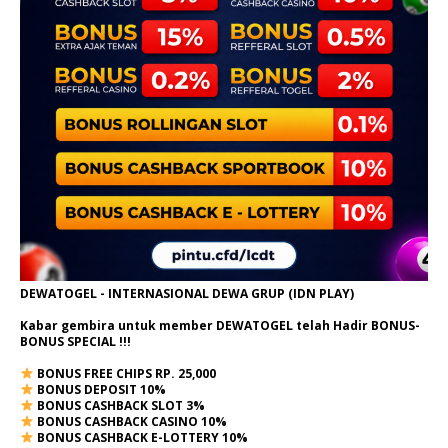
DEWATOGEL - INTERNASIONAL DEWA GRUP (IDN PLAY)
Kabar gembira untuk member DEWATOGEL telah Hadir
BONUS-
BONUS SPECIAL
!!!
BONUS FREE CHIPS RP. 25,000
BONUS DEPOSIT 10%
BONUS CASHBACK SLOT 3%
BONUS CASHBACK CASINO 10%
BONUS CASHBACK E-LOTTERY 10%