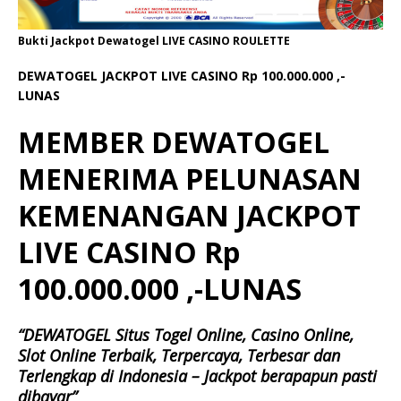
Bukti Jackpot Dewatogel LIVE CASINO ROULETTE
DEWATOGEL JACKPOT LIVE CASINO Rp 100.000.000 ,-
LUNAS
MEMBER DEWATOGEL
MENERIMA PELUNASAN
KEMENANGAN JACKPOT
LIVE CASINO Rp
100.000.000 ,-LUNAS
“DEWATOGEL Situs Togel Online, Casino Online,
Slot Online Terbaik, Terpercaya, Terbesar dan
Terlengkap di Indonesia – Jackpot berapapun pasti
dibayar”