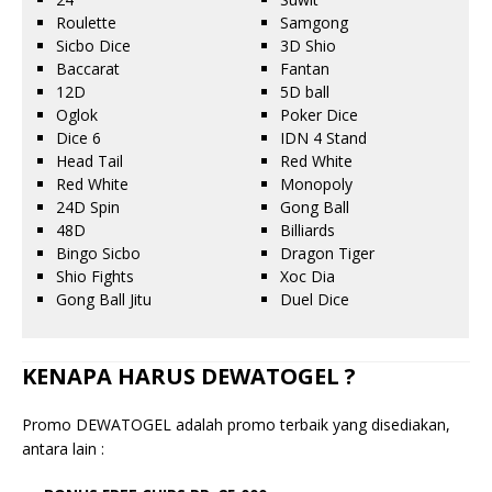
Roulette
Samgong
Sicbo Dice
3D Shio
Baccarat
Fantan
12D
5D ball
Oglok
Poker Dice
Dice 6
IDN 4 Stand
Head Tail
Red White
Red White
Monopoly
24D Spin
Gong Ball
48D
Billiards
Bingo Sicbo
Dragon Tiger
Shio Fights
Xoc Dia
Gong Ball Jitu
Duel Dice
KENAPA HARUS DEWATOGEL ?
Promo DEWATOGEL adalah promo terbaik yang disediakan,
antara lain :