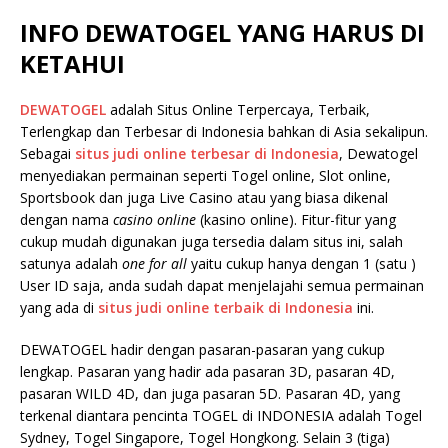
INFO DEWATOGEL YANG HARUS DI
KETAHUI
DEWATOGEL
adalah Situs Online Terpercaya, Terbaik,
Terlengkap dan Terbesar di Indonesia bahkan di Asia sekalipun.
Sebagai
situs judi online terbesar di Indonesia
, Dewatogel
menyediakan permainan seperti Togel online, Slot online,
Sportsbook dan juga Live Casino atau yang biasa dikenal
dengan nama
casino online
(kasino online). Fitur-fitur yang
cukup mudah digunakan juga tersedia dalam situs ini, salah
satunya adalah
one for all
yaitu cukup hanya dengan 1 (satu )
User ID saja, anda sudah dapat menjelajahi semua permainan
yang ada di
situs judi online terbaik di Indonesia
ini.
DEWATOGEL hadir dengan pasaran-pasaran yang cukup
lengkap. Pasaran yang hadir ada pasaran 3D, pasaran 4D,
pasaran WILD 4D, dan juga pasaran 5D. Pasaran 4D, yang
terkenal diantara pencinta TOGEL di INDONESIA adalah Togel
Sydney, Togel Singapore, Togel Hongkong. Selain 3 (tiga)