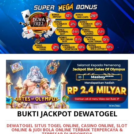
BUKTI JACKPOT DEWATOGEL
DEWATOGEL SITUS TOGEL ONLINE, CASINO ONLINE, SLOT
ONLINE & JUDI BOLA ONLINE TERBAIK TERPERCAYA &
TERBESAR DI INDONESIA