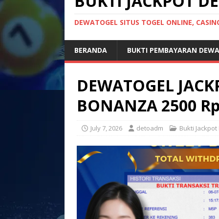
BUKTI JACKPOT D
DEWATOGEL SITUS TOGEL ONLINE, CASINO
BERANDA
BUKTI PEMBAYARAN DEW
DEWATOGEL JACKP
BONANZA 2500 Rp 
July 7, 2026
detoadm
Bukti Jackp