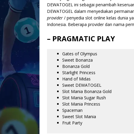
DEWATOGEL ini sebagai penambah keseruan a
DEWATOGEL dalam menyediakan permainan s
provider
/ penyedia slot online kelas dunia 
Indonesia. Beberapa provider dan nama per
– PRAGMATIC PLAY
Gates of Olympus
Sweet Bonanza
Bonanza Gold
Starlight Princess
Hand of Midas
Sweet DEWATOGEL
Slot Mania Bonanza Gold
Slot Mania Sugar Rush
Slot Mania Princess
Spaceman
Sweet Slot Mania
Fruit Party