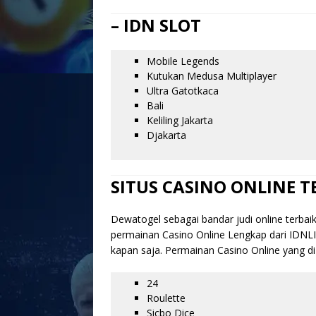
– IDN SLOT
Mobile Legends
Kutukan Medusa Multiplayer
Ultra Gatotkaca
Bali
Keliling Jakarta
Djakarta
SITUS CASINO ONLINE 
Dewatogel sebagai bandar judi online terbai
permainan Casino Online Lengkap dari IDNLI
kapan saja. Permainan Casino Online yang di 
24
Roulette
Sicbo Dice