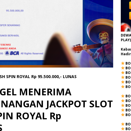
DEWA
PLAY)
Kaba
Hadi
BON
BO
BO
 SPIN ROYAL Rp 95.500.000,- LUNAS
BO
BO
BO
GEL MENERIMA
BO
NANGAN JACKPOT SLOT
BO
BO
BO
PIN ROYAL Rp
BO
S
BO
BO