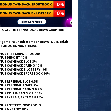
TOGEL - INTERNASIONAL DEWA GRUP (IDN
r gembira untuk member DEWATOGEL telah
r
BONUS-BONUS SPECIAL
!!!
US FREE CHIPS RP. 25,000
NUS DEPOSIT 10%
NUS CASHBACK SLOT 3%
NUS CASHBACK CASINO 10%
NUS CASHBACK E-LOTTERY 10%
NUS CASHBACK SPORTBOOK 10%
NUS REFERRAL SLOT 0.5%
NUS REFERRAL TOGEL 2%
NUS REFERRAL CASINO 0.2%
NUS ROLLINGAN SLOT 0.1%
NUS EXTRA AJAK TEMAN 15%
NUS LOTTERY JOWOPOOLS
NUS MYSTERY BOX