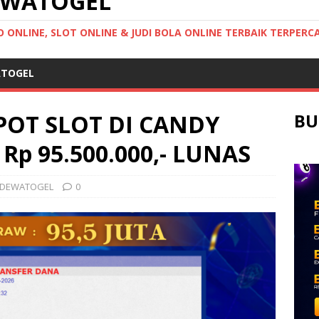
EWATOGEL
 ONLINE, SLOT ONLINE & JUDI BOLA ONLINE TERBAIK TERPERCA
ATOGEL
OT SLOT DI CANDY
BU
Rp 95.500.000,- LUNAS
ot DEWATOGEL
0