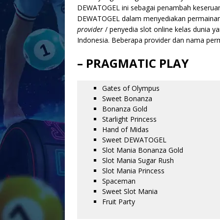
DEWATOGEL ini sebagai penambah keseruan a
DEWATOGEL dalam menyediakan permainan s
provider
/ penyedia slot online kelas dunia 
Indonesia. Beberapa provider dan nama per
– PRAGMATIC PLAY
Gates of Olympus
Sweet Bonanza
Bonanza Gold
Starlight Princess
Hand of Midas
Sweet DEWATOGEL
Slot Mania Bonanza Gold
Slot Mania Sugar Rush
Slot Mania Princess
Spaceman
Sweet Slot Mania
Fruit Party