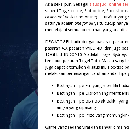
Asia sekalipun. Sebagai
situs judi online te
seperti Togel online, Slot online, Sportsboo
casino online
(kasino online). Fitur-fitur yan
satunya adalah
one for all
yaitu cukup hanya 
menjelajahi semua permainan yang ada di
s
DEWATOGEL hadir dengan pasaran-pasaran y
pasaran 4D, pasaran WILD 4D, dan juga pasa
TOGEL di INDONESIA adalah Togel Sydney, To
tersebut, pasaran Togel Toto Macau yang bis
juga dapat ditemukan di situs ini. Tipe-tipe 
melakukan pemasangan taruhan anda. Tipe ya
Bettingan Tipe Full yang memiliki hadi
Bettingan Tipe Diskon yang memberik
Bettingan Tipe BB ( Bolak Balik ) yang
angka yang dipasang
Bettingan Tipe Prize yang memungki
Game yang sedang viral dan banyak dimainkan