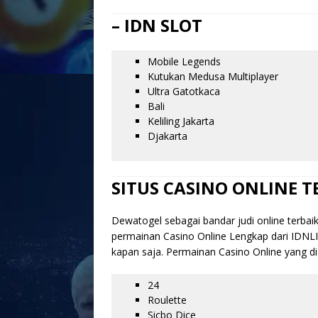
– IDN SLOT
Mobile Legends
Kutukan Medusa Multiplayer
Ultra Gatotkaca
Bali
Keliling Jakarta
Djakarta
SITUS CASINO ONLINE 
Dewatogel sebagai bandar judi online terbai
permainan Casino Online Lengkap dari IDNLI
kapan saja. Permainan Casino Online yang di 
24
Roulette
Sicbo Dice