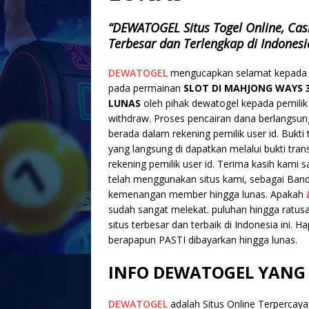
“DEWATOGEL Situs Togel Online, Casi
Terbesar dan Terlengkap di Indonesi
DEWATOGEL
mengucapkan selamat kepada u
pada permainan
SLOT DI MAHJONG WAYS 3
LUNAS
oleh pihak dewatogel kepada pemilik 
withdraw. Proses pencairan dana berlangsu
berada dalam rekening pemilik user id. Bukti 
yang langsung di dapatkan melalui bukti tra
rekening pemilik user id. Terima kasih ka
telah menggunakan situs kami, sebagai Ba
kemenangan member hingga lunas. Apakah
sudah sangat melekat. puluhan hingga rat
situs terbesar dan terbaik di Indonesia ini
berapapun PASTI dibayarkan hingga lunas.
INFO DEWATOGEL YANG 
DEWATOGEL
adalah Situs Online Terpercaya