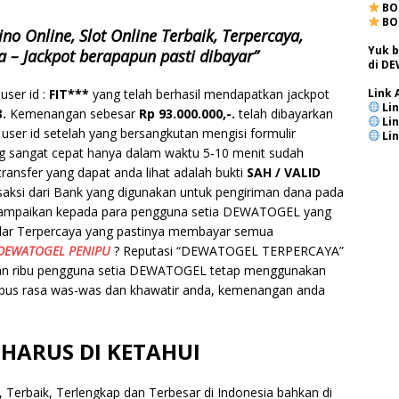
BO
BO
no Online, Slot Online Terbaik, Terpercaya,
Yuk b
a – Jackpot berapapun pasti dibayar”
di D
ser id :
FIT***
yang telah berhasil mendapatkan jackpot
Link 
Lin
.
Kemenangan sebesar
Rp 93.000.000,-.
telah dibayarkan
Lin
user id setelah yang bersangkutan mengisi formulir
Lin
ng sangat cepat hanya dalam waktu 5-10 menit sudah
transfer yang dapat anda lihat adalah bukti
SAH / VALID
nsaksi dari Bank yang digunakan untuk pengiriman dana pada
mi sampaikan kepada para pengguna setia DEWATOGEL yang
ndar Terpercaya yang pastinya membayar semua
DEWATOGEL PENIPU
? Reputasi “DEWATOGEL TERPERCAYA”
usan ribu pengguna setia DEWATOGEL tetap menggunakan
. Hapus rasa was-was dan khawatir anda, kemenangan anda
HARUS DI KETAHUI
, Terbaik, Terlengkap dan Terbesar di Indonesia bahkan di