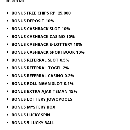
antara lain :
BONUS FREE CHIPS RP. 25,000
BONUS DEPOSIT 10%
BONUS CASHBACK SLOT 10%
BONUS CASHBACK CASINO 10%
BONUS CASHBACK E-LOTTERY 10%
BONUS CASHBACK SPORTBOOK 10%
BONUS REFERRAL SLOT 0.5%
BONUS REFERRAL TOGEL 2%
BONUS REFERRAL CASINO 0.2%
BONUS ROLLINGAN SLOT 0.1%
BONUS EXTRA AJAK TEMAN 15%
BONUS LOTTERY JOWOPOOLS
BONUS MYSTERY BOX
BONUS LUCKY SPIN
BONUS 5 LUCKY BALL