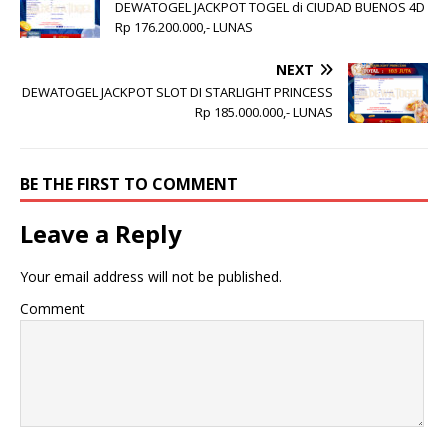
DEWATOGEL JACKPOT TOGEL di CIUDAD BUENOS 4D
Rp 176.200.000,- LUNAS
NEXT
DEWATOGEL JACKPOT SLOT DI STARLIGHT PRINCESS
Rp 185.000.000,- LUNAS
BE THE FIRST TO COMMENT
Leave a Reply
Your email address will not be published.
Comment