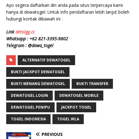
Ayo segera daftarkan diri anda pada situs terpercaya kami
hanya di dewatogel. Untuk info pendaftaran lebih lanjut boleh
hubungi kontak dibawah ini :
Link
detolgg.cc
Whatsapp :
+62 8
21-3395-9802
Telegram : @dewa_togel
ALTERNATIF DEWATOGEL
BUKTI JACKPOT DEWATOGEL
BUKTI MENANG DEWATOGEL
BUKTI TRANSFER
DEWATOGEL LOGIN
DEWATOGEL MOBILE
DEWATOGEL PENIPU
JACKPOT TOGEL
TOGEL INDONESIA
TOGEL WLA
PREVIOUS