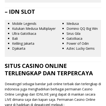
– IDN SLOT
Mobile Legends
Medusa
Kutukan Medusa Multiplayer
Domino QQ Big Win
Ultra Gatotkaca
Sirus Gila
Bali
Gatotkaca
Keliling Jakarta
Power of Odin
Djakarta
Aztec Lucky Gems
SITUS CASINO ONLINE
TERLENGKAP DAN TERPERCAYA
Dewatogel sebagai bandar judi online terbaik dan terlengkap di
indonesia juga menghadirkan berbagai permainan Casino
Online Lengkap dari IDNLIVE yang dapat di mainkan secara
LIVE dimana saja dan kapan saja. Permainan Casino Online
yang di hadirkan di dewatogel meliputi :