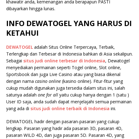
khawatir anda, kemenangan anda berapapun PASTI
dibayarkan hingga lunas.
INFO DEWATOGEL YANG HARUS DI
KETAHUI
DEWATOGEL
adalah Situs Online Terpercaya, Terbaik,
Terlengkap dan Terbesar di Indonesia bahkan di Asia sekalipun.
Sebagai
situs judi online terbesar di Indonesia
, Dewatogel
menyediakan permainan seperti Togel online, Slot online,
Sportsbook dan juga Live Casino atau yang biasa dikenal
dengan nama
casino online
(kasino online). Fitur-fitur yang
cukup mudah digunakan juga tersedia dalam situs ini, salah
satunya adalah
one for all
yaitu cukup hanya dengan 1 (satu )
User ID saja, anda sudah dapat menjelajahi semua permainan
yang ada di
situs judi online terbaik di Indonesia
ini.
DEWATOGEL hadir dengan pasaran-pasaran yang cukup
lengkap. Pasaran yang hadir ada pasaran 3D, pasaran 4D,
pasaran WILD 4D, dan juga pasaran 5D. Pasaran 4D, yang