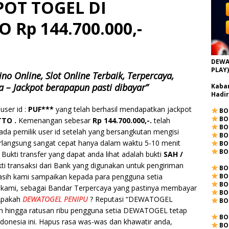
OT TOGEL DI
Rp 144.700.000,-
DEWA
PLAY)
no Online, Slot Online Terbaik, Terpercaya,
a – Jackpot berapapun pasti dibayar”
Kaba
Hadi
ser id :
PUF***
yang telah berhasil mendapatkan jackpot
BON
BO
TTO .
Kemenangan sebesar
Rp 144.700.000,-.
telah
BO
da pemilik user id setelah yang bersangkutan mengisi
BO
erlangsung sangat cepat hanya dalam waktu 5-10 menit
BO
BO
 Bukti transfer yang dapat anda lihat adalah bukti
SAH /
ti transaksi dari Bank yang digunakan untuk pengiriman
BO
kasih kami sampaikan kepada para pengguna setia
BO
BO
ami, sebagai Bandar Terpercaya yang pastinya membayar
BO
Apakah
DEWATOGEL PENIPU
? Reputasi “DEWATOGEL
BO
n hingga ratusan ribu pengguna setia DEWATOGEL tetap
BO
ndonesia ini. Hapus rasa was-was dan khawatir anda,
BO