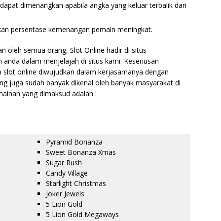
 dapat dimenangkan apabila angka yang keluar terbalik dari
nkan persentase kemenangan pemain meningkat.
 oleh semua orang, Slot Online hadir di situs
nda dalam menjelajah di situs kami. Keseriusan
lot online diwujudkan dalam kerjasamanya dengan
yang juga sudah banyak dikenal oleh banyak masyarakat di
mainan yang dimaksud adalah :
Pyramid Bonanza
Sweet Bonanza Xmas
Sugar Rush
Candy Village
Starlight Christmas
Joker Jewels
5 Lion Gold
5 Lion Gold Megaways