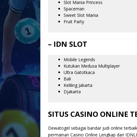
Slot Mania Princess
Spaceman
Sweet Slot Mania
Fruit Party
– IDN SLOT
Mobile Legends
Kutukan Medusa Multiplayer
Ultra Gatotkaca
Bali
Keliling Jakarta
Djakarta
SITUS CASINO ONLINE 
Dewatogel sebagai bandar judi online terbai
permainan Casino Online Lengkap dari IDNLI