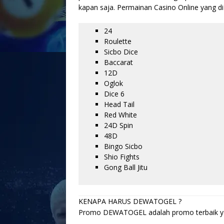
kapan saja. Permainan Casino Online yang di 
24
Roulette
Sicbo Dice
Baccarat
12D
Oglok
Dice 6
Head Tail
Red White
24D Spin
48D
Bingo Sicbo
Shio Fights
Gong Ball Jitu
KENAPA HARUS DEWATOGEL ?
Promo DEWATOGEL adalah promo terbaik yang