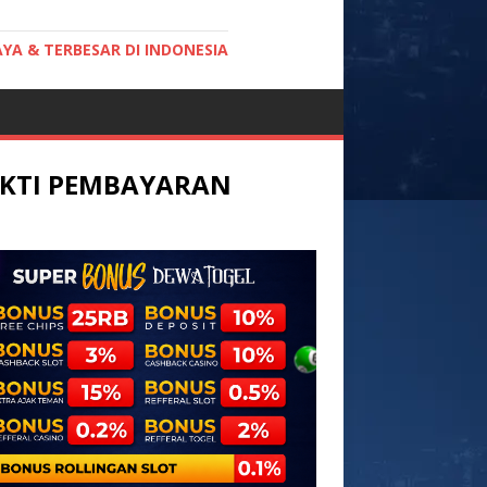
YA & TERBESAR DI INDONESIA
KTI PEMBAYARAN