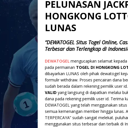
PELUNASAN JACKP
HONGKONG LOTTO 
LUNAS
“DEWATOGEL Situs Togel Online, Casi
Terbesar dan Terlengkap di Indonesi
DEWATOGEL
mengucapkan selamat kepada u
pada permainan
TOGEL DI HONGKONG LO
dibayarkan LUNAS oleh pihak dewatogel kepa
formulir withdraw. Proses pencairan dana b
sudah berada dalam rekening pemilik user id.
VALID
yang langsung di dapatkan melalui buk
dana pada rekening pemilik user id. Terima 
DEWATOGEL yang telah menggunakan situs k
semua kemenangan member hingga lunas. 
TERPERCAYA” sudah sangat melekat. puluha
menggunakan situs terbesar dan terbaik di I