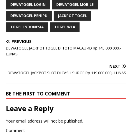
DEWATOGEL LOGIN
DEWATOGEL MOBILE
DEWATOGEL PENIPU
JACKPOT TOGEL
TOGEL INDONESIA
TOGEL WLA
PREVIOUS
DEWATOGEL JACKPOT TOGEL DI TOTO MACAU 4D Rp 145.000.000,-
LUNAS
NEXT
DEWATOGEL JACKPOT SLOT DI CASH SURGE Rp 119.000.000,- LUNAS
BE THE FIRST TO COMMENT
Leave a Reply
Your email address will not be published.
Comment