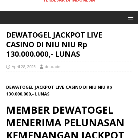
DEWATOGEL JACKPOT LIVE
CASINO DI NIU NIU Rp
130.000.000,- LUNAS
April 28, 2025
detoadm
DEWATOGEL JACKPOT LIVE CASINO DI NIU NIU Rp
130.000.000,- LUNAS
MEMBER DEWATOGEL
MENERIMA PELUNASAN
KEMENANGAN JACKPOT