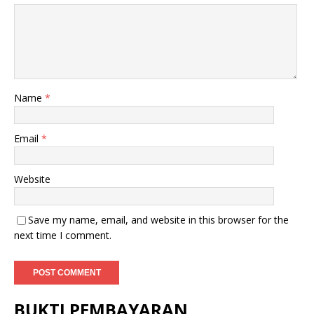
Name
*
Email
*
Website
Save my name, email, and website in this browser for the
next time I comment.
BUKTI PEMBAYARAN