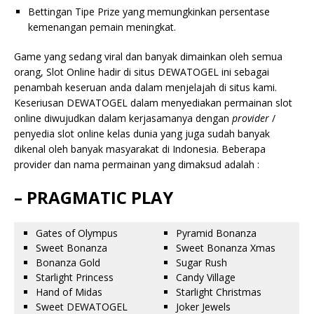
Bettingan Tipe Prize yang memungkinkan persentase
kemenangan pemain meningkat.
Game yang sedang viral dan banyak dimainkan oleh semua
orang, Slot Online hadir di situs DEWATOGEL ini sebagai
penambah keseruan anda dalam menjelajah di situs kami.
Keseriusan DEWATOGEL dalam menyediakan permainan slot
online diwujudkan dalam kerjasamanya dengan
provider
/
penyedia slot online kelas dunia yang juga sudah banyak
dikenal oleh banyak masyarakat di Indonesia. Beberapa
provider dan nama permainan yang dimaksud adalah :
– PRAGMATIC PLAY
Gates of Olympus
Pyramid Bonanza
Sweet Bonanza
Sweet Bonanza Xmas
Bonanza Gold
Sugar Rush
Starlight Princess
Candy Village
Hand of Midas
Starlight Christmas
Sweet DEWATOGEL
Joker Jewels