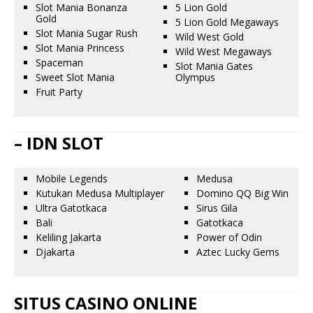
Slot Mania Bonanza
5 Lion Gold
Gold
5 Lion Gold Megaways
Slot Mania Sugar Rush
Wild West Gold
Slot Mania Princess
Wild West Megaways
Spaceman
Slot Mania Gates
Sweet Slot Mania
Olympus
Fruit Party
– IDN SLOT
Mobile Legends
Medusa
Kutukan Medusa Multiplayer
Domino QQ Big Win
Ultra Gatotkaca
Sirus Gila
Bali
Gatotkaca
Keliling Jakarta
Power of Odin
Djakarta
Aztec Lucky Gems
SITUS CASINO ONLINE