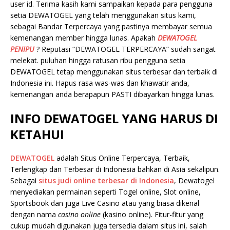
user id. Terima kasih kami sampaikan kepada para pengguna
setia DEWATOGEL yang telah menggunakan situs kami,
sebagai Bandar Terpercaya yang pastinya membayar semua
kemenangan member hingga lunas. Apakah
DEWATOGEL
PENIPU
? Reputasi “DEWATOGEL TERPERCAYA” sudah sangat
melekat. puluhan hingga ratusan ribu pengguna setia
DEWATOGEL tetap menggunakan situs terbesar dan terbaik di
Indonesia ini. Hapus rasa was-was dan khawatir anda,
kemenangan anda berapapun PASTI dibayarkan hingga lunas.
INFO DEWATOGEL YANG HARUS DI
KETAHUI
DEWATOGEL
adalah Situs Online Terpercaya, Terbaik,
Terlengkap dan Terbesar di Indonesia bahkan di Asia sekalipun.
Sebagai
situs judi online terbesar di Indonesia
, Dewatogel
menyediakan permainan seperti Togel online, Slot online,
Sportsbook dan juga Live Casino atau yang biasa dikenal
dengan nama
casino online
(kasino online). Fitur-fitur yang
cukup mudah digunakan juga tersedia dalam situs ini, salah