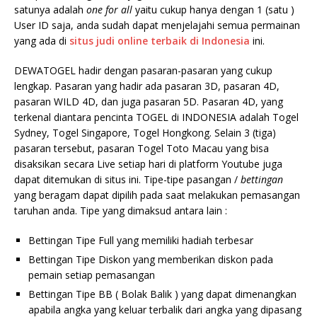
satunya adalah
one for all
yaitu cukup hanya dengan 1 (satu )
User ID saja, anda sudah dapat menjelajahi semua permainan
yang ada di
situs judi online terbaik di Indonesia
ini.
DEWATOGEL hadir dengan pasaran-pasaran yang cukup
lengkap. Pasaran yang hadir ada pasaran 3D, pasaran 4D,
pasaran WILD 4D, dan juga pasaran 5D. Pasaran 4D, yang
terkenal diantara pencinta TOGEL di INDONESIA adalah Togel
Sydney, Togel Singapore, Togel Hongkong. Selain 3 (tiga)
pasaran tersebut, pasaran Togel Toto Macau yang bisa
disaksikan secara Live setiap hari di platform Youtube juga
dapat ditemukan di situs ini. Tipe-tipe pasangan /
bettingan
yang beragam dapat dipilih pada saat melakukan pemasangan
taruhan anda. Tipe yang dimaksud antara lain :
Bettingan Tipe Full yang memiliki hadiah terbesar
Bettingan Tipe Diskon yang memberikan diskon pada
pemain setiap pemasangan
Bettingan Tipe BB ( Bolak Balik ) yang dapat dimenangkan
apabila angka yang keluar terbalik dari angka yang dipasang