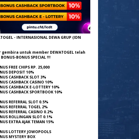
TOGEL - INTERNASIONAL DEWA GRUP (IDN
r gembira untuk member DEWATOGEL telah
r
BONUS-BONUS SPECIAL
!!!
US FREE CHIPS RP. 25,000
NUS DEPOSIT 10%
NUS CASHBACK SLOT 3%
NUS CASHBACK CASINO 10%
NUS CASHBACK E-LOTTERY 10%
NUS CASHBACK SPORTBOOK 10%
NUS REFERRAL SLOT 0.5%
NUS REFERRAL TOGEL 2%
NUS REFERRAL CASINO 0.2%
NUS ROLLINGAN SLOT 0.1%
NUS EXTRA AJAK TEMAN 15%
NUS LOTTERY JOWOPOOLS
NUS MYSTERY BOX