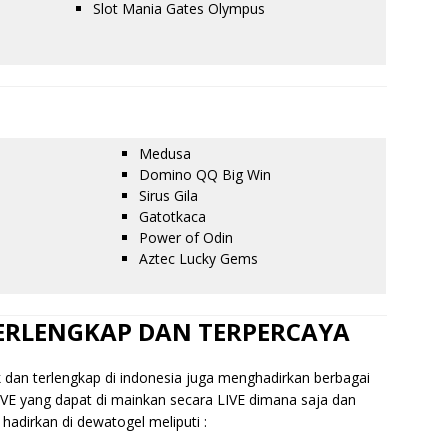
Slot Mania Gates Olympus
Medusa
Domino QQ Big Win
Sirus Gila
Gatotkaca
Power of Odin
Aztec Lucky Gems
TERLENGKAP DAN TERPERCAYA
k dan terlengkap di indonesia juga menghadirkan berbagai
VE yang dapat di mainkan secara LIVE dimana saja dan
hadirkan di dewatogel meliputi :