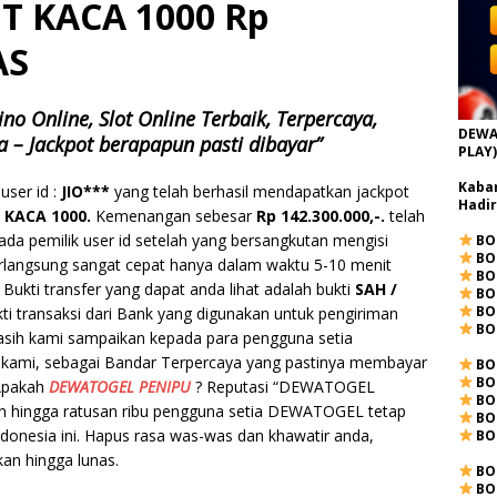
T KACA 1000 Rp
AS
no Online, Slot Online Terbaik, Terpercaya,
DEWA
a – Jackpot berapapun pasti dibayar”
PLAY)
Kaba
ser id :
JIO***
yang telah berhasil mendapatkan jackpot
Hadi
 KACA 1000.
Kemenangan sebesar
Rp 142.300.000,-.
telah
da pemilik user id setelah yang bersangkutan mengisi
BON
BO
erlangsung sangat cepat hanya dalam waktu 5-10 menit
BO
 Bukti transfer yang dapat anda lihat adalah bukti
SAH /
BO
BO
ti transaksi dari Bank yang digunakan untuk pengiriman
BO
kasih kami sampaikan kepada para pengguna setia
ami, sebagai Bandar Terpercaya yang pastinya membayar
BO
BO
Apakah
DEWATOGEL PENIPU
? Reputasi “DEWATOGEL
BO
n hingga ratusan ribu pengguna setia DEWATOGEL tetap
BO
ndonesia ini. Hapus rasa was-was dan khawatir anda,
BO
an hingga lunas.
BO
BO