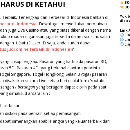
HARUS DI KETAHUI
BO
BO
Yuk b
, Terbaik, Terlengkap dan Terbesar di Indonesia bahkan di
di D
rbesar di Indonesia
, Dewatogel menyediakan permainan
k dan juga Live Casino atau yang biasa dikenal dengan nama
Link 
Lin
g cukup mudah digunakan juga tersedia dalam situs ini, salah
Lin
dengan 1 (satu ) User ID saja, anda sudah dapat
Lin
itus judi online terbaik di Indonesia
ini.
ang cukup lengkap. Pasaran yang hadir ada pasaran 3D,
ran 5D. Pasaran 4D, yang terkenal diantara pencinta
gel Singapore, Togel Hongkong. Selain 3 (tiga) pasaran
a disaksikan secara Live setiap hari di platform Youtube
pasangan /
bettingan
yang beragam dapat dipilih pada saat
ng dimaksud antara lain :
ah terbesar
an diskon pada pemain setiap pemasangan
 dapat dimenangkan apabila angka yang keluar terbalik dari