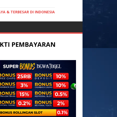
YA & TERBESAR DI INDONESIA
KTI PEMBAYARAN