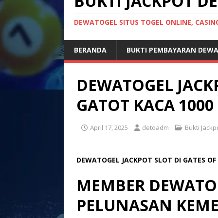
BUKTI JACKPOT D
DEWATOGEL SITUS TOGEL ONLINE, CASINO
BERANDA
BUKTI PEMBAYARAN DEW
DEWATOGEL JACKP
GATOT KACA 1000 
April 17, 2025
detoadm
Bukti Jack
DEWATOGEL JACKPOT SLOT DI GATES OF G
MEMBER DEWATO
PELUNASAN KEME