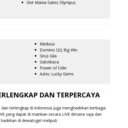
Slot Mania Gates Olympus
Medusa
Domino QQ Big Win
Sirus Gila
Gatotkaca
Power of Odin
Aztec Lucky Gems
TERLENGKAP DAN TERPERCAYA
k dan terlengkap di indonesia juga menghadirkan berbagai
VE yang dapat di mainkan secara LIVE dimana saja dan
hadirkan di dewatogel meliputi :