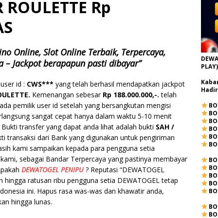
R ROULETTE Rp
AS
no Online, Slot Online Terbaik, Terpercaya,
DEWA
a – Jackpot berapapun pasti dibayar”
PLAY)
Kaba
ser id :
CWS***
yang telah berhasil mendapatkan jackpot
Hadi
OULETTE.
Kemenangan sebesar
Rp 188.000.000,-.
telah
ada pemilik user id setelah yang bersangkutan mengisi
BON
BO
erlangsung sangat cepat hanya dalam waktu 5-10 menit
BO
 Bukti transfer yang dapat anda lihat adalah bukti
SAH /
BO
BO
ti transaksi dari Bank yang digunakan untuk pengiriman
BO
kasih kami sampaikan kepada para pengguna setia
ami, sebagai Bandar Terpercaya yang pastinya membayar
BO
BO
Apakah
DEWATOGEL PENIPU
? Reputasi “DEWATOGEL
BO
n hingga ratusan ribu pengguna setia DEWATOGEL tetap
BO
ndonesia ini. Hapus rasa was-was dan khawatir anda,
BO
an hingga lunas.
BO
BO