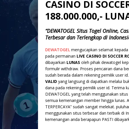
CASINO DI SOCCE
188.000.000,- LUN
“DEWATOGEL Situs Togel Online, Casi
Terbesar dan Terlengkap di Indonesi
DEWATOGEL
mengucapkan selamat kepada u
pada permainan
LIVE CASINO DI SOCCER R
dibayarkan
LUNAS
oleh pihak dewatogel kep
formulir withdraw. Proses pencairan dana b
sudah berada dalam rekening pemilik user id.
VALID
yang langsung di dapatkan melalui buk
dana pada rekening pemilik user id. Terima 
DEWATOGEL yang telah menggunakan situs k
semua kemenangan member hingga lunas. 
TERPERCAYA” sudah sangat melekat. puluha
menggunakan situs terbesar dan terbaik di I
kemenangan anda berapapun PASTI dibayark