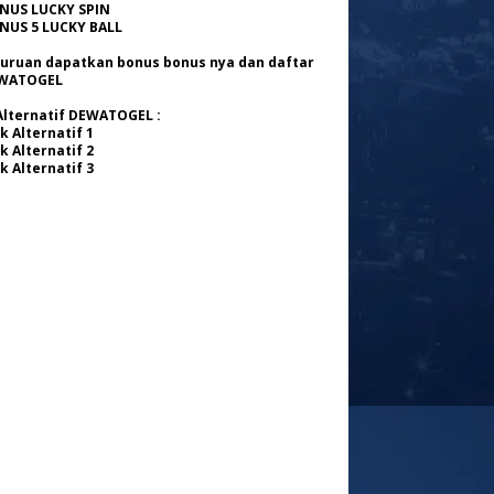
NUS LUCKY SPIN
NUS 5 LUCKY BALL
uruan dapatkan bonus bonus nya dan daftar
EWATOGEL
Alternatif
DEWATOGEL
:
k Alternatif 1
k Alternatif 2
k Alternatif 3