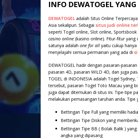
INFO DEWATOGEL YANG 
DEWATOGEL
adalah Situs Online Terpercaya
Asia sekalipun. Sebagai
situs judi online te
seperti Togel online, Slot online, Sportsboo
casino online
(kasino online). Fitur-fitur yan
satunya adalah
one for all
yaitu cukup hanya 
menjelajahi semua permainan yang ada di
s
DEWATOGEL hadir dengan pasaran-pasaran y
pasaran 4D, pasaran WILD 4D, dan juga pasa
TOGEL di INDONESIA adalah Togel Sydney, To
tersebut, pasaran Togel Toto Macau yang bis
juga dapat ditemukan di situs ini. Tipe-tipe 
melakukan pemasangan taruhan anda. Tipe ya
Bettingan Tipe Full yang memiliki hadi
Bettingan Tipe Diskon yang memberik
Bettingan Tipe BB ( Bolak Balik ) yang
angka yang dipasang