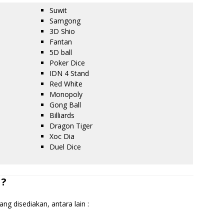
Suwit
Samgong
3D Shio
Fantan
5D ball
Poker Dice
IDN 4 Stand
Red White
Monopoly
Gong Ball
Billiards
Dragon Tiger
Xoc Dia
Duel Dice
 ?
 disediakan, antara lain :