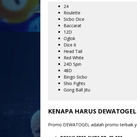
24
Roulette
Sicbo Dice
Baccarat
12D
Oglok
Dice 6
Head Tail
Red White
24D Spin
48D
Bingo Sicbo
Shio Fights
Gong Ball Jitu
KENAPA HARUS DEWATOGEL
Promo DEWATOGEL adalah promo terbaik yang