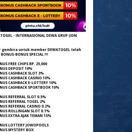
TOGEL - INTERNASIONAL DEWA GRUP (IDN
r gembira untuk member DEWATOGEL telah
r
BONUS-BONUS SPECIAL
!!!
US FREE CHIPS RP. 25,000
NUS DEPOSIT 10%
NUS CASHBACK SLOT 3%
NUS CASHBACK CASINO 10%
NUS CASHBACK E-LOTTERY 10%
NUS CASHBACK SPORTBOOK 10%
NUS REFERRAL SLOT 0.5%
NUS REFERRAL TOGEL 2%
NUS REFERRAL CASINO 0.2%
NUS ROLLINGAN SLOT 0.1%
NUS EXTRA AJAK TEMAN 15%
NUS LOTTERY JOWOPOOLS
NUS MYSTERY BOX