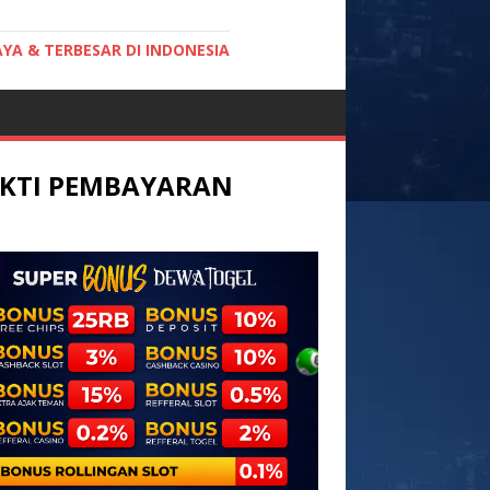
YA & TERBESAR DI INDONESIA
KTI PEMBAYARAN