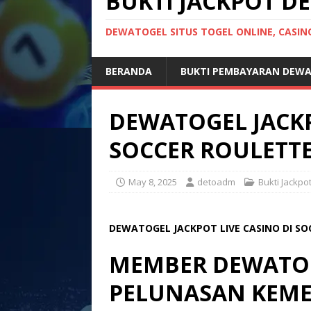
BUKTI JACKPOT D
DEWATOGEL SITUS TOGEL ONLINE, CASINO
BERANDA
BUKTI PEMBAYARAN DEW
DEWATOGEL JACKP
SOCCER ROULETTE 
May 8, 2025
detoadm
Bukti Jackp
DEWATOGEL JACKPOT LIVE CASINO DI SOC
MEMBER DEWATO
PELUNASAN KEME