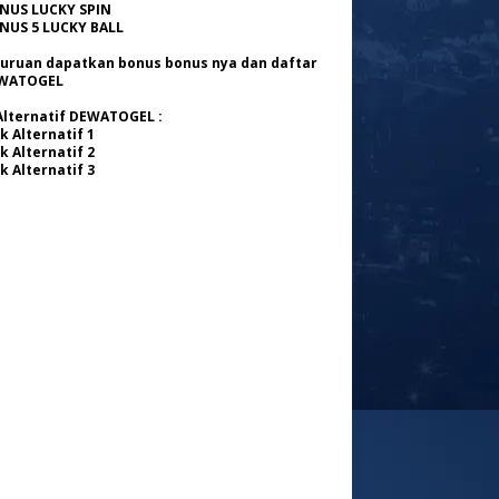
NUS LUCKY SPIN
NUS 5 LUCKY BALL
uruan dapatkan bonus bonus nya dan daftar
EWATOGEL
Alternatif
DEWATOGEL
:
k Alternatif 1
k Alternatif 2
k Alternatif 3