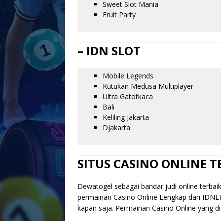
Sweet Slot Mania
Fruit Party
– IDN SLOT
Mobile Legends
Kutukan Medusa Multiplayer
Ultra Gatotkaca
Bali
Keliling Jakarta
Djakarta
SITUS CASINO ONLINE 
Dewatogel sebagai bandar judi online terbai
permainan Casino Online Lengkap dari IDNLI
kapan saja. Permainan Casino Online yang di 