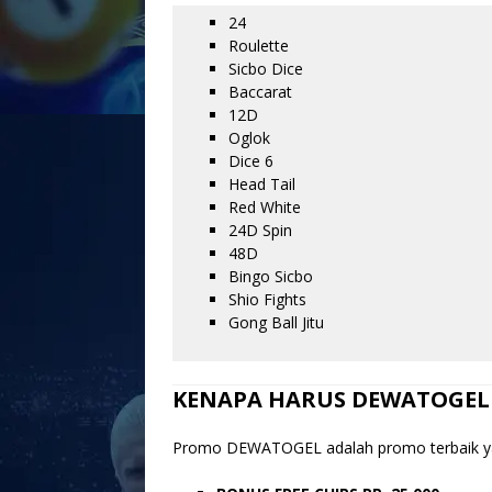
24
Roulette
Sicbo Dice
Baccarat
12D
Oglok
Dice 6
Head Tail
Red White
24D Spin
48D
Bingo Sicbo
Shio Fights
Gong Ball Jitu
KENAPA HARUS DEWATOGEL
Promo DEWATOGEL adalah promo terbaik yang