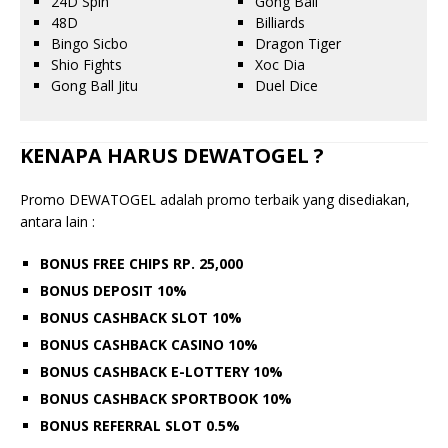
24D Spin
Gong Ball
48D
Billiards
Bingo Sicbo
Dragon Tiger
Shio Fights
Xoc Dia
Gong Ball Jitu
Duel Dice
KENAPA HARUS DEWATOGEL ?
Promo DEWATOGEL adalah promo terbaik yang disediakan,
antara lain :
BONUS FREE CHIPS RP. 25,000
BONUS DEPOSIT 10%
BONUS CASHBACK SLOT 10%
BONUS CASHBACK CASINO 10%
BONUS CASHBACK E-LOTTERY 10%
BONUS CASHBACK SPORTBOOK 10%
BONUS REFERRAL SLOT 0.5%