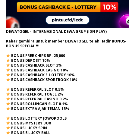
DEWATOGEL - INTERNASIONAL DEWA GRUP (IDN PLAY)
Kabar gembira untuk member DEWATOGEL telah Hadir
BONUS-
BONUS SPECIAL
!!!
BONUS FREE CHIPS RP. 25,000
BONUS DEPOSIT 10%
BONUS CASHBACK SLOT 3%
BONUS CASHBACK CASINO 10%
BONUS CASHBACK E-LOTTERY 10%
BONUS CASHBACK SPORTBOOK 10%
BONUS REFERRAL SLOT 0.5%
BONUS REFERRAL TOGEL 2%
BONUS REFERRAL CASINO 0.2%
BONUS ROLLINGAN SLOT 0.1%
BONUS EXTRA AJAK TEMAN 15%
BONUS LOTTERY JOWOPOOLS
BONUS MYSTERY BOX
BONUS LUCKY SPIN
BONUS 5 LUCKY BALL