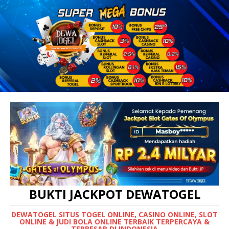
BUKTI JACKPOT DEWATOGEL
DEWATOGEL SITUS TOGEL ONLINE, CASINO ONLINE, SLOT
ONLINE & JUDI BOLA ONLINE TERBAIK TERPERCAYA &
TERBESAR DI INDONESIA