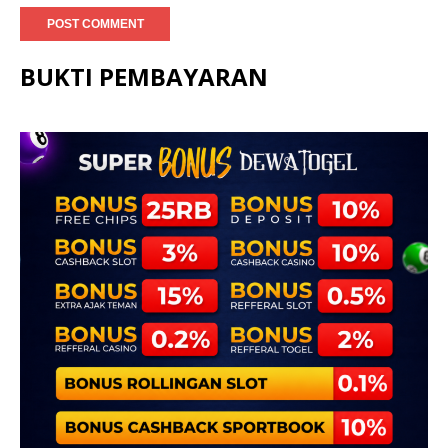
BUKTI PEMBAYARAN