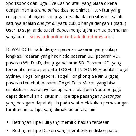
Sportsbook dan juga Live Casino atau yang biasa dikenal
dengan nama
casino online
(kasino online). Fitur-fitur yang
cukup mudah digunakan juga tersedia dalam situs ini, salah
satunya adalah
one for all
yaitu cukup hanya dengan 1 (satu )
User ID saja, anda sudah dapat menjelajahi semua permainan
yang ada di
situs judi online terbaik di Indonesia
ini.
DEWATOGEL hadir dengan pasaran-pasaran yang cukup
lengkap. Pasaran yang hadir ada pasaran 3D, pasaran 4D,
pasaran WILD 4D, dan juga pasaran 5D. Pasaran 4D, yang
terkenal diantara pencinta TOGEL di INDONESIA adalah Togel
Sydney, Togel Singapore, Togel Hongkong. Selain 3 (tiga)
pasaran tersebut, pasaran Togel Toto Macau yang bisa
disaksikan secara Live setiap hari di platform Youtube juga
dapat ditemukan di situs ini. Tipe-tipe pasangan /
bettingan
yang beragam dapat dipilih pada saat melakukan pemasangan
taruhan anda. Tipe yang dimaksud antara lain :
Bettingan Tipe Full yang memiliki hadiah terbesar
Bettingan Tipe Diskon yang memberikan diskon pada