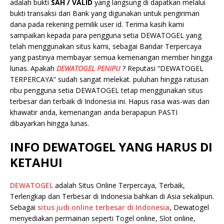
adalah bukti
SAH / VALID
yang langsung di dapatkan melalui
bukti transaksi dari Bank yang digunakan untuk pengiriman
dana pada rekening pemilik user id. Terima kasih kami
sampaikan kepada para pengguna setia DEWATOGEL yang
telah menggunakan situs kami, sebagai Bandar Terpercaya
yang pastinya membayar semua kemenangan member hingga
lunas. Apakah
DEWATOGEL PENIPU
? Reputasi “DEWATOGEL
TERPERCAYA” sudah sangat melekat. puluhan hingga ratusan
ribu pengguna setia DEWATOGEL tetap menggunakan situs
terbesar dan terbaik di Indonesia ini. Hapus rasa was-was dan
khawatir anda, kemenangan anda berapapun PASTI
dibayarkan hingga lunas.
INFO DEWATOGEL YANG HARUS DI
KETAHUI
DEWATOGEL
adalah Situs Online Terpercaya, Terbaik,
Terlengkap dan Terbesar di Indonesia bahkan di Asia sekalipun.
Sebagai
situs judi online terbesar di Indonesia
, Dewatogel
menyediakan permainan seperti Togel online, Slot online,