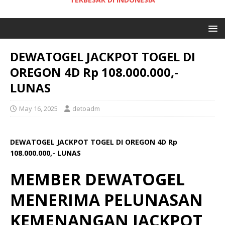
DEWATOGEL JACKPOT TOGEL DI
OREGON 4D Rp 108.000.000,-
LUNAS
May 16, 2025
detoadm
DEWATOGEL JACKPOT TOGEL DI OREGON 4D Rp
108.000.000,- LUNAS
MEMBER DEWATOGEL
MENERIMA PELUNASAN
KEMENANGAN JACKPOT