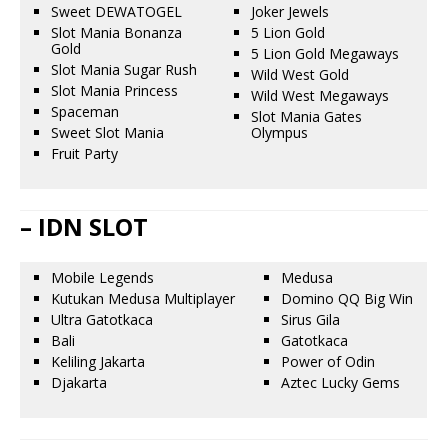
Sweet DEWATOGEL
Joker Jewels
Slot Mania Bonanza
5 Lion Gold
Gold
5 Lion Gold Megaways
Slot Mania Sugar Rush
Wild West Gold
Slot Mania Princess
Wild West Megaways
Spaceman
Slot Mania Gates
Sweet Slot Mania
Olympus
Fruit Party
– IDN SLOT
Mobile Legends
Medusa
Kutukan Medusa Multiplayer
Domino QQ Big Win
Ultra Gatotkaca
Sirus Gila
Bali
Gatotkaca
Keliling Jakarta
Power of Odin
Djakarta
Aztec Lucky Gems