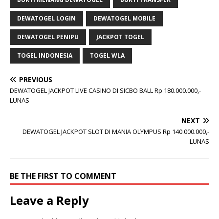
DEWATOGEL LOGIN
DEWATOGEL MOBILE
DEWATOGEL PENIPU
JACKPOT TOGEL
TOGEL INDONESIA
TOGEL WLA
PREVIOUS
DEWATOGEL JACKPOT LIVE CASINO DI SICBO BALL Rp 180.000.000,-
LUNAS
NEXT
DEWATOGEL JACKPOT SLOT DI MANIA OLYMPUS Rp 140.000.000,-
LUNAS
BE THE FIRST TO COMMENT
Leave a Reply