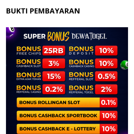
BUKTI PEMBAYARAN