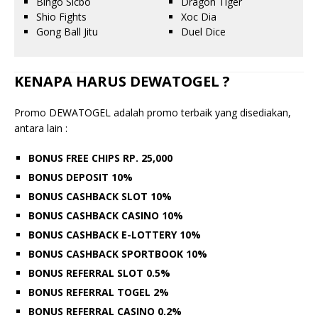
Bingo Sicbo
Dragon Tiger
Shio Fights
Xoc Dia
Gong Ball Jitu
Duel Dice
KENAPA HARUS DEWATOGEL ?
Promo DEWATOGEL adalah promo terbaik yang disediakan,
antara lain :
BONUS FREE CHIPS RP. 25,000
BONUS DEPOSIT 10%
BONUS CASHBACK SLOT 10%
BONUS CASHBACK CASINO 10%
BONUS CASHBACK E-LOTTERY 10%
BONUS CASHBACK SPORTBOOK 10%
BONUS REFERRAL SLOT 0.5%
BONUS REFERRAL TOGEL 2%
BONUS REFERRAL CASINO 0.2%