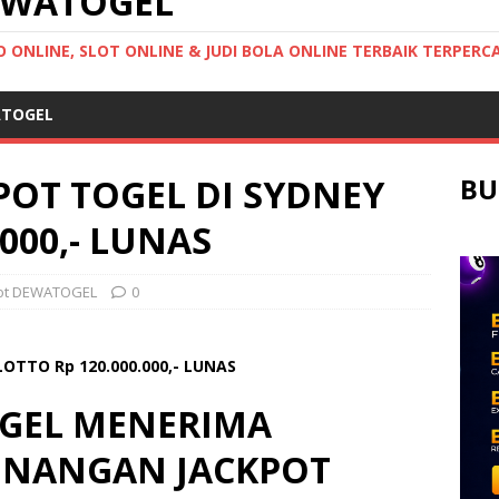
EWATOGEL
 ONLINE, SLOT ONLINE & JUDI BOLA ONLINE TERBAIK TERPERCA
ATOGEL
OT TOGEL DI SYDNEY
BU
.000,- LUNAS
pot DEWATOGEL
0
OTTO Rp 120.000.000,- LUNAS
GEL MENERIMA
ENANGAN JACKPOT