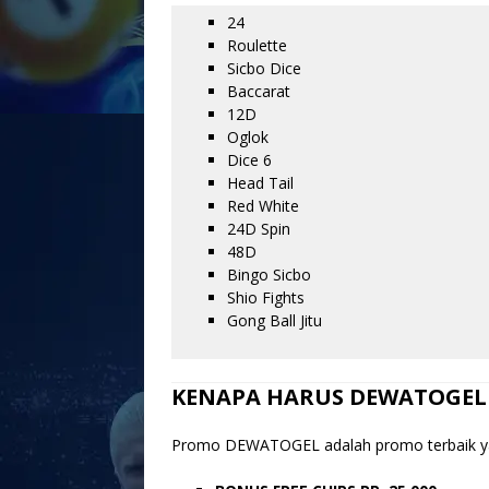
24
Roulette
Sicbo Dice
Baccarat
12D
Oglok
Dice 6
Head Tail
Red White
24D Spin
48D
Bingo Sicbo
Shio Fights
Gong Ball Jitu
KENAPA HARUS DEWATOGEL
Promo DEWATOGEL adalah promo terbaik yang