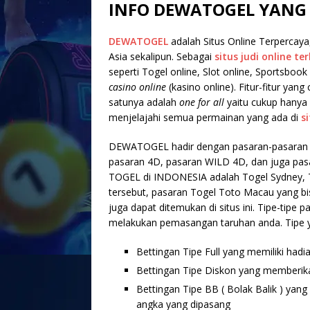
INFO DEWATOGEL YANG 
DEWATOGEL
adalah Situs Online Terpercaya
Asia sekalipun. Sebagai
situs judi online te
seperti Togel online, Slot online, Sportsboo
casino online
(kasino online). Fitur-fitur yan
satunya adalah
one for all
yaitu cukup hanya 
menjelajahi semua permainan yang ada di
s
DEWATOGEL hadir dengan pasaran-pasaran y
pasaran 4D, pasaran WILD 4D, dan juga pasa
TOGEL di INDONESIA adalah Togel Sydney, To
tersebut, pasaran Togel Toto Macau yang bis
juga dapat ditemukan di situs ini. Tipe-tipe 
melakukan pemasangan taruhan anda. Tipe ya
Bettingan Tipe Full yang memiliki hadi
Bettingan Tipe Diskon yang memberik
Bettingan Tipe BB ( Bolak Balik ) yang
angka yang dipasang