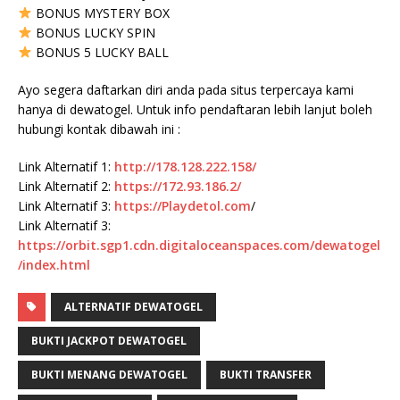
BONUS MYSTERY BOX
BONUS LUCKY SPIN
BONUS 5 LUCKY BALL
Ayo segera daftarkan diri anda pada situs terpercaya kami
hanya di dewatogel. Untuk info pendaftaran lebih lanjut boleh
hubungi kontak dibawah ini :
Link Alternatif 1:
http://178.128.222.158/
Link Alternatif 2:
https://172.93.186.2/
Link Alternatif 3:
https://
Playdetol.com
/
Link Alternatif 3:
https://orbit.sgp1.cdn.digitaloceanspaces.com/dewatogel
/index.html
ALTERNATIF DEWATOGEL
BUKTI JACKPOT DEWATOGEL
BUKTI MENANG DEWATOGEL
BUKTI TRANSFER