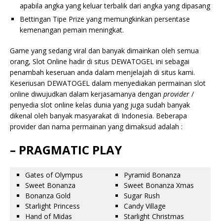
apabila angka yang keluar terbalik dari angka yang dipasang
Bettingan Tipe Prize yang memungkinkan persentase
kemenangan pemain meningkat.
Game yang sedang viral dan banyak dimainkan oleh semua
orang, Slot Online hadir di situs DEWATOGEL ini sebagai
penambah keseruan anda dalam menjelajah di situs kami.
Keseriusan DEWATOGEL dalam menyediakan permainan slot
online diwujudkan dalam kerjasamanya dengan
provider
/
penyedia slot online kelas dunia yang juga sudah banyak
dikenal oleh banyak masyarakat di Indonesia. Beberapa
provider dan nama permainan yang dimaksud adalah :
– PRAGMATIC PLAY
Gates of Olympus
Pyramid Bonanza
Sweet Bonanza
Sweet Bonanza Xmas
Bonanza Gold
Sugar Rush
Starlight Princess
Candy Village
Hand of Midas
Starlight Christmas