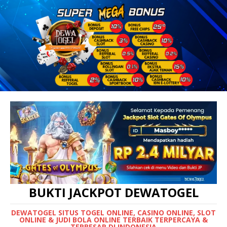
BUKTI JACKPOT DEWATOGEL
DEWATOGEL SITUS TOGEL ONLINE, CASINO ONLINE, SLOT
ONLINE & JUDI BOLA ONLINE TERBAIK TERPERCAYA &
TERBESAR DI INDONESIA