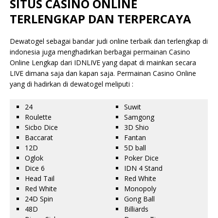
SITUS CASINO ONLINE
TERLENGKAP DAN TERPERCAYA
Dewatogel sebagai bandar judi online terbaik dan terlengkap di
indonesia juga menghadirkan berbagai permainan Casino
Online Lengkap dari IDNLIVE yang dapat di mainkan secara
LIVE dimana saja dan kapan saja. Permainan Casino Online
yang di hadirkan di dewatogel meliputi :
24
Suwit
Roulette
Samgong
Sicbo Dice
3D Shio
Baccarat
Fantan
12D
5D ball
Oglok
Poker Dice
Dice 6
IDN 4 Stand
Head Tail
Red White
Red White
Monopoly
24D Spin
Gong Ball
48D
Billiards