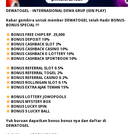
DEWATOGEL - INTERNASIONAL DEWA GRUP (IDN PLAY)
Kabar gembira untuk member DEWATOGEL telah Hadir
BONUS-
BONUS SPECIAL
!!!
BONUS FREE CHIPS RP. 25,000
BONUS DEPOSIT 10%
BONUS CASHBACK SLOT 3%
BONUS CASHBACK CASINO 10%
BONUS CASHBACK E-LOTTERY 10%
BONUS CASHBACK SPORTBOOK 10%
BONUS REFERRAL SLOT 0.5%
BONUS REFERRAL TOGEL 2%
BONUS REFERRAL CASINO 0.2%
BONUS ROLLINGAN SLOT 0.1%
BONUS EXTRA AJAK TEMAN 15%
BONUS LOTTERY JOWOPOOLS
BONUS MYSTERY BOX
BONUS LUCKY SPIN
BONUS 5 LUCKY BALL
Yuk buruan dapatkan bonus bonus nya dan daftar di
DEWATOGEL