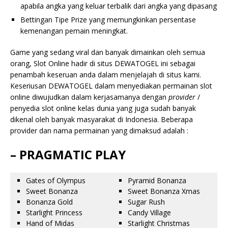
apabila angka yang keluar terbalik dari angka yang dipasang
Bettingan Tipe Prize yang memungkinkan persentase
kemenangan pemain meningkat.
Game yang sedang viral dan banyak dimainkan oleh semua
orang, Slot Online hadir di situs DEWATOGEL ini sebagai
penambah keseruan anda dalam menjelajah di situs kami.
Keseriusan DEWATOGEL dalam menyediakan permainan slot
online diwujudkan dalam kerjasamanya dengan
provider
/
penyedia slot online kelas dunia yang juga sudah banyak
dikenal oleh banyak masyarakat di Indonesia. Beberapa
provider dan nama permainan yang dimaksud adalah :
– PRAGMATIC PLAY
Gates of Olympus
Pyramid Bonanza
Sweet Bonanza
Sweet Bonanza Xmas
Bonanza Gold
Sugar Rush
Starlight Princess
Candy Village
Hand of Midas
Starlight Christmas