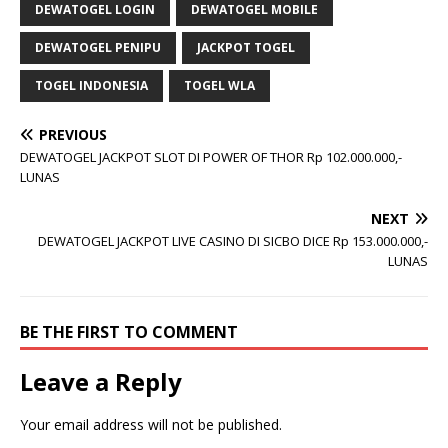
DEWATOGEL LOGIN
DEWATOGEL MOBILE
DEWATOGEL PENIPU
JACKPOT TOGEL
TOGEL INDONESIA
TOGEL WLA
PREVIOUS
DEWATOGEL JACKPOT SLOT DI POWER OF THOR Rp 102.000.000,-
LUNAS
NEXT
DEWATOGEL JACKPOT LIVE CASINO DI SICBO DICE Rp 153.000.000,-
LUNAS
BE THE FIRST TO COMMENT
Leave a Reply
Your email address will not be published.