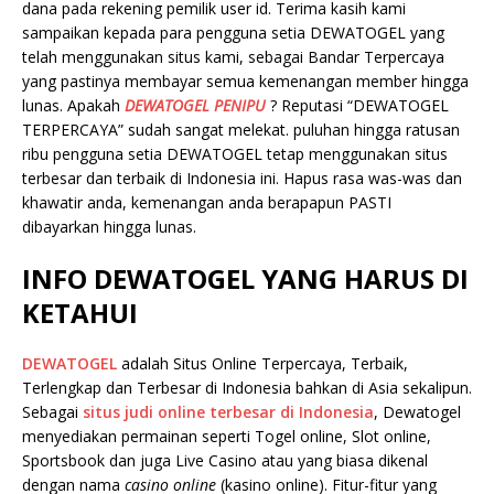
dana pada rekening pemilik user id. Terima kasih kami
sampaikan kepada para pengguna setia DEWATOGEL yang
telah menggunakan situs kami, sebagai Bandar Terpercaya
yang pastinya membayar semua kemenangan member hingga
lunas. Apakah
DEWATOGEL PENIPU
? Reputasi “DEWATOGEL
TERPERCAYA” sudah sangat melekat. puluhan hingga ratusan
ribu pengguna setia DEWATOGEL tetap menggunakan situs
terbesar dan terbaik di Indonesia ini. Hapus rasa was-was dan
khawatir anda, kemenangan anda berapapun PASTI
dibayarkan hingga lunas.
INFO DEWATOGEL YANG HARUS DI
KETAHUI
DEWATOGEL
adalah Situs Online Terpercaya, Terbaik,
Terlengkap dan Terbesar di Indonesia bahkan di Asia sekalipun.
Sebagai
situs judi online terbesar di Indonesia
, Dewatogel
menyediakan permainan seperti Togel online, Slot online,
Sportsbook dan juga Live Casino atau yang biasa dikenal
dengan nama
casino online
(kasino online). Fitur-fitur yang