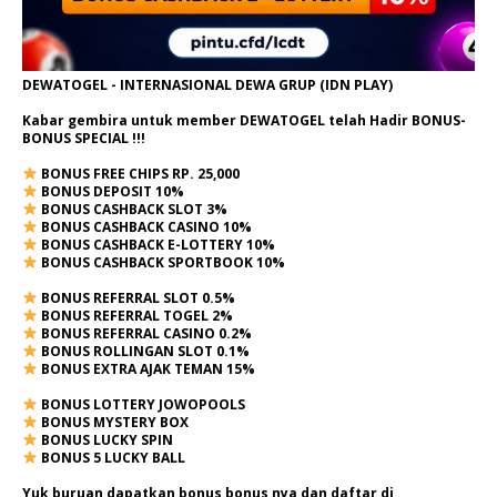
DEWATOGEL - INTERNASIONAL DEWA GRUP (IDN PLAY)
Kabar gembira untuk member DEWATOGEL telah Hadir
BONUS-
BONUS SPECIAL
!!!
BONUS FREE CHIPS RP. 25,000
BONUS DEPOSIT 10%
BONUS CASHBACK SLOT 3%
BONUS CASHBACK CASINO 10%
BONUS CASHBACK E-LOTTERY 10%
BONUS CASHBACK SPORTBOOK 10%
BONUS REFERRAL SLOT 0.5%
BONUS REFERRAL TOGEL 2%
BONUS REFERRAL CASINO 0.2%
BONUS ROLLINGAN SLOT 0.1%
BONUS EXTRA AJAK TEMAN 15%
BONUS LOTTERY JOWOPOOLS
BONUS MYSTERY BOX
BONUS LUCKY SPIN
BONUS 5 LUCKY BALL
Yuk buruan dapatkan bonus bonus nya dan daftar di