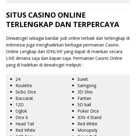
SITUS CASINO ONLINE
TERLENGKAP DAN TERPERCAYA
Dewatogel sebagai bandar judi online terbaik dan terlengkap di
indonesia juga menghadirkan berbagai permainan Casino
Online Lengkap dari IDNLIVE yang dapat di mainkan secara
LIVE dimana saja dan kapan saja. Permainan Casino Online
yang di hadirkan di dewatogel meliputi :
24
Suwit
Roulette
Samgong
Sicbo Dice
3D Shio
Baccarat
Fantan
12D
5D ball
Oglok
Poker Dice
Dice 6
IDN 4 Stand
Head Tail
Red White
Red White
Monopoly