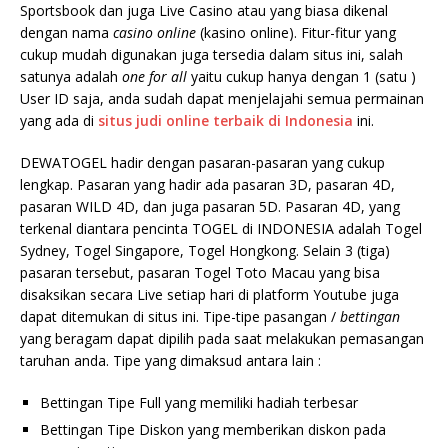
Sportsbook dan juga Live Casino atau yang biasa dikenal
dengan nama
casino online
(kasino online). Fitur-fitur yang
cukup mudah digunakan juga tersedia dalam situs ini, salah
satunya adalah
one for all
yaitu cukup hanya dengan 1 (satu )
User ID saja, anda sudah dapat menjelajahi semua permainan
yang ada di
situs judi
online terbaik di Indonesia
ini.
DEWATOGEL hadir dengan pasaran-pasaran yang cukup
lengkap. Pasaran yang hadir ada pasaran 3D, pasaran 4D,
pasaran WILD 4D, dan juga pasaran 5D. Pasaran 4D, yang
terkenal diantara pencinta TOGEL di INDONESIA adalah Togel
Sydney, Togel Singapore, Togel Hongkong. Selain 3 (tiga)
pasaran tersebut, pasaran Togel Toto Macau yang bisa
disaksikan secara Live setiap hari di platform Youtube juga
dapat ditemukan di situs ini. Tipe-tipe pasangan /
bettingan
yang beragam dapat dipilih pada saat melakukan pemasangan
taruhan anda. Tipe yang dimaksud antara lain :
Bettingan Tipe Full yang memiliki hadiah terbesar
Bettingan Tipe Diskon yang memberikan diskon pada