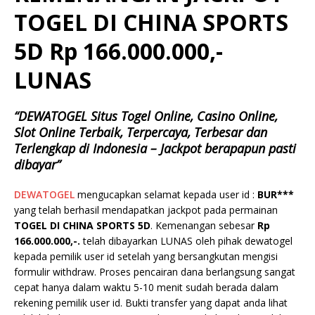
TOGEL DI CHINA SPORTS
5D Rp 166.000.000,-
LUNAS
“DEWATOGEL Situs Togel Online, Casino Online,
Slot Online Terbaik, Terpercaya, Terbesar dan
Terlengkap di Indonesia – Jackpot berapapun pasti
dibayar”
DEWATOGEL
mengucapkan selamat kepada user id :
BUR***
yang telah berhasil mendapatkan jackpot pada permainan
TOGEL DI CHINA SPORTS 5D
.
Kemenangan sebesar
Rp
166.000.000
,-.
telah dibayarkan LUNAS oleh pihak dewatogel
kepada pemilik user id setelah yang bersangkutan mengisi
formulir withdraw. Proses pencairan dana berlangsung sangat
cepat hanya dalam waktu 5-10 menit sudah berada dalam
rekening pemilik user id. Bukti transfer yang dapat anda lihat