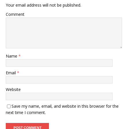
Your email address will not be published.
Comment
Name
*
Email
*
Website
Save my name, email, and website in this browser for the
next time I comment.