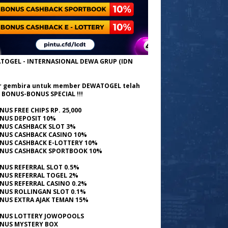
TOGEL - INTERNASIONAL DEWA GRUP (IDN
r gembira untuk member DEWATOGEL telah
r
BONUS-BONUS SPECIAL
!!!
US FREE CHIPS RP. 25,000
NUS DEPOSIT 10%
NUS CASHBACK SLOT 3%
NUS CASHBACK CASINO 10%
NUS CASHBACK E-LOTTERY 10%
NUS CASHBACK SPORTBOOK 10%
NUS REFERRAL SLOT 0.5%
NUS REFERRAL TOGEL 2%
NUS REFERRAL CASINO 0.2%
NUS ROLLINGAN SLOT 0.1%
NUS EXTRA AJAK TEMAN 15%
NUS LOTTERY JOWOPOOLS
NUS MYSTERY BOX