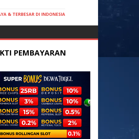
YA & TERBESAR DI INDONESIA
KTI PEMBAYARAN