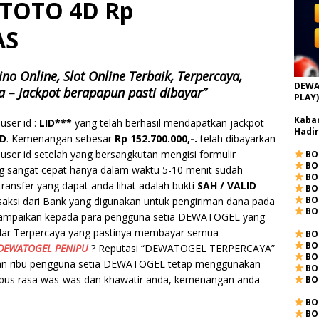
 TOTO 4D Rp
AS
no Online, Slot Online Terbaik, Terpercaya,
DEWA
a – Jackpot berapapun pasti dibayar”
PLAY)
Kaba
ser id :
LID***
yang telah berhasil mendapatkan jackpot
Hadi
4D
. Kemenangan sebesar
Rp 152.700.000,-.
telah dibayarkan
ser id setelah yang bersangkutan mengisi formulir
BON
BO
ng sangat cepat hanya dalam waktu 5-10 menit sudah
BO
transfer yang dapat anda lihat adalah bukti
SAH / VALID
BO
BO
nsaksi dari Bank yang digunakan untuk pengiriman dana pada
BO
mi sampaikan kepada para pengguna setia DEWATOGEL yang
ndar Terpercaya yang pastinya membayar semua
BO
BO
DEWATOGEL PENIPU
? Reputasi “DEWATOGEL TERPERCAYA”
BO
usan ribu pengguna setia DEWATOGEL tetap menggunakan
BO
. Hapus rasa was-was dan khawatir anda, kemenangan anda
BO
BO
BO