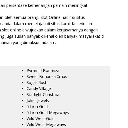
nkan persentase kemenangan pemain meningkat.
 oleh semua orang, Slot Online hadir di situs
nda dalam menjelajah di situs kami. Keseriusan
lot online diwujudkan dalam kerjasamanya dengan
yang juga sudah banyak dikenal oleh banyak masyarakat di
mainan yang dimaksud adalah :
Pyramid Bonanza
Sweet Bonanza Xmas
Sugar Rush
Candy Village
Starlight Christmas
Joker Jewels
5 Lion Gold
5 Lion Gold Megaways
Wild West Gold
Wild West Megaways