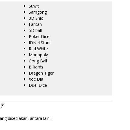
Suwit
Samgong
3D Shio
Fantan
5D ball
Poker Dice
IDN 4 Stand
Red White
Monopoly
Gong Ball
Billiards
Dragon Tiger
Xoc Dia
Duel Dice
 ?
 disediakan, antara lain :