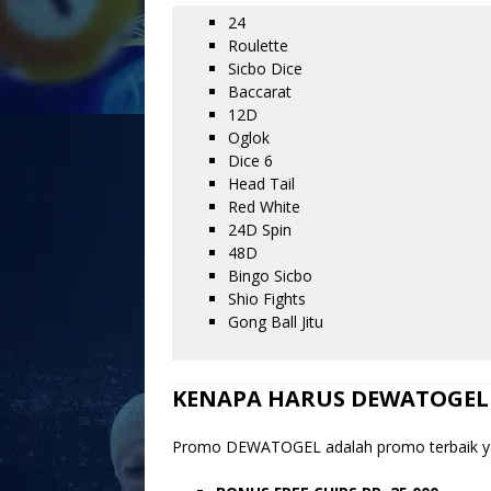
24
Roulette
Sicbo Dice
Baccarat
12D
Oglok
Dice 6
Head Tail
Red White
24D Spin
48D
Bingo Sicbo
Shio Fights
Gong Ball Jitu
KENAPA HARUS DEWATOGEL
Promo DEWATOGEL adalah promo terbaik yang