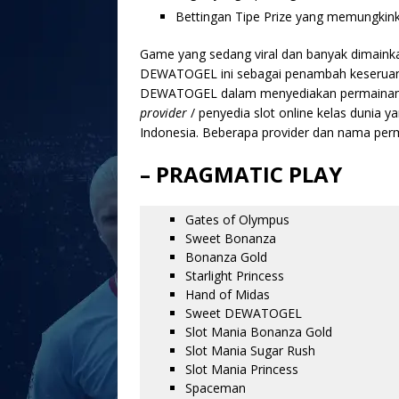
Bettingan Tipe Prize yang memungki
Game yang sedang viral dan banyak dimainkan
DEWATOGEL ini sebagai penambah keseruan a
DEWATOGEL dalam menyediakan permainan s
provider
/ penyedia slot online kelas dunia 
Indonesia. Beberapa provider dan nama per
– PRAGMATIC PLAY
Gates of Olympus
Sweet Bonanza
Bonanza Gold
Starlight Princess
Hand of Midas
Sweet DEWATOGEL
Slot Mania Bonanza Gold
Slot Mania Sugar Rush
Slot Mania Princess
Spaceman