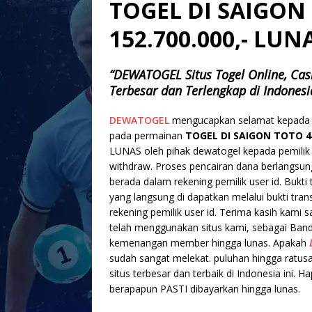
TOGEL DI SAIGON
152.700.000,- LUN
“DEWATOGEL Situs Togel Online, Casi
Terbesar dan Terlengkap di Indonesi
DEWATOGEL
mengucapkan selamat kepada u
pada permainan
TOGEL DI SAIGON TOTO 
LUNAS oleh pihak dewatogel kepada pemilik u
withdraw. Proses pencairan dana berlangsu
berada dalam rekening pemilik user id. Bukti 
yang langsung di dapatkan melalui bukti tra
rekening pemilik user id. Terima kasih ka
telah menggunakan situs kami, sebagai Ba
kemenangan member hingga lunas. Apakah
sudah sangat melekat. puluhan hingga rat
situs terbesar dan terbaik di Indonesia ini
berapapun PASTI dibayarkan hingga lunas.