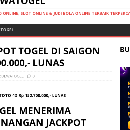
EWATOGEL
 ONLINE, SLOT ONLINE & JUDI BOLA ONLINE TERBAIK TERPERCA
ATOGEL
OT TOGEL DI SAIGON
BU
0.000,- LUNAS
ot DEWATOGEL
0
OTO 4D Rp 152.700.000,- LUNAS
GEL MENERIMA
ENANGAN JACKPOT