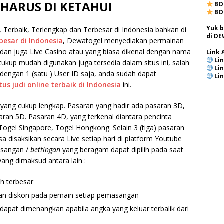
HARUS DI KETAHUI
BO
BO
Yuk b
, Terbaik, Terlengkap dan Terbesar di Indonesia bahkan di
di D
rbesar di Indonesia
, Dewatogel menyediakan permainan
k dan juga Live Casino atau yang biasa dikenal dengan nama
Link 
Lin
g cukup mudah digunakan juga tersedia dalam situs ini, salah
Lin
dengan 1 (satu ) User ID saja, anda sudah dapat
Lin
itus judi online terbaik di Indonesia
ini.
ang cukup lengkap. Pasaran yang hadir ada pasaran 3D,
ran 5D. Pasaran 4D, yang terkenal diantara pencinta
gel Singapore, Togel Hongkong. Selain 3 (tiga) pasaran
a disaksikan secara Live setiap hari di platform Youtube
pasangan /
bettingan
yang beragam dapat dipilih pada saat
ng dimaksud antara lain :
ah terbesar
an diskon pada pemain setiap pemasangan
 dapat dimenangkan apabila angka yang keluar terbalik dari