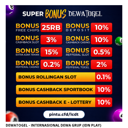
DEWATOGEL - INTERNASIONAL DEWA GRUP (IDN PLAY)