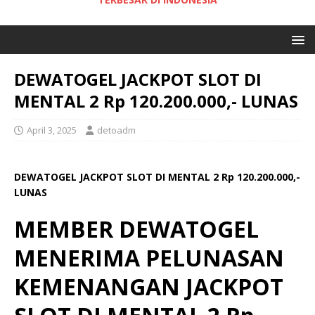
DEWATOGEL JACKPOT SLOT DI
MENTAL 2 Rp 120.200.000,- LUNAS
April 3, 2025
detoadm
DEWATOGEL JACKPOT SLOT DI MENTAL 2 Rp 120.200.000,-
LUNAS
MEMBER DEWATOGEL
MENERIMA PELUNASAN
KEMENANGAN JACKPOT