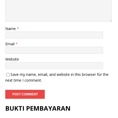
Name
*
Email
*
Website
Save my name, email, and website in this browser for the
next time I comment.
BUKTI PEMBAYARAN