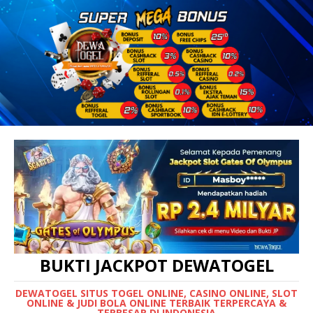
BUKTI JACKPOT DEWATOGEL
DEWATOGEL SITUS TOGEL ONLINE, CASINO ONLINE, SLOT
ONLINE & JUDI BOLA ONLINE TERBAIK TERPERCAYA &
TERBESAR DI INDONESIA