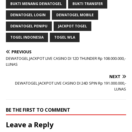
BUKTI MENANG DEWATOGEL
BUKTI TRANSFER
DEWATOGEL LOGIN
DEWATOGEL MOBILE
DEWATOGEL PENIPU
JACKPOT TOGEL
TOGEL INDONESIA
TOGEL WLA
PREVIOUS
DEWATOGEL JACKPOT LIVE CASINO DI 12D THUNDER Rp 108.000.000,-
LUNAS
NEXT
DEWATOGEL JACKPOT LIVE CASINO DI 24D SPIN Rp 191.000.000,-
LUNAS
BE THE FIRST TO COMMENT
Leave a Reply