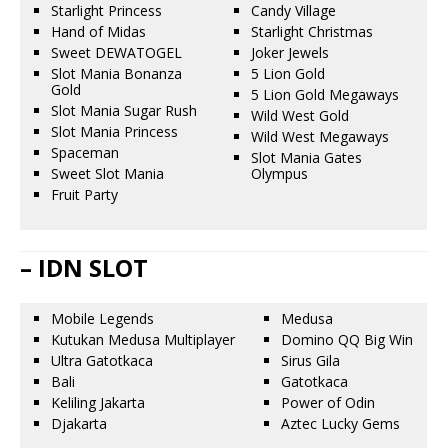
Starlight Princess
Candy Village
Hand of Midas
Starlight Christmas
Sweet DEWATOGEL
Joker Jewels
Slot Mania Bonanza
5 Lion Gold
Gold
5 Lion Gold Megaways
Slot Mania Sugar Rush
Wild West Gold
Slot Mania Princess
Wild West Megaways
Spaceman
Slot Mania Gates
Sweet Slot Mania
Olympus
Fruit Party
– IDN SLOT
Mobile Legends
Medusa
Kutukan Medusa Multiplayer
Domino QQ Big Win
Ultra Gatotkaca
Sirus Gila
Bali
Gatotkaca
Keliling Jakarta
Power of Odin
Djakarta
Aztec Lucky Gems