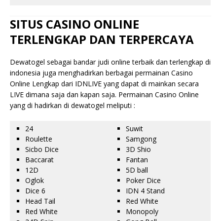
SITUS CASINO ONLINE
TERLENGKAP DAN TERPERCAYA
Dewatogel sebagai bandar judi online terbaik dan terlengkap di
indonesia juga menghadirkan berbagai permainan Casino
Online Lengkap dari IDNLIVE yang dapat di mainkan secara
LIVE dimana saja dan kapan saja. Permainan Casino Online
yang di hadirkan di dewatogel meliputi :
24
Suwit
Roulette
Samgong
Sicbo Dice
3D Shio
Baccarat
Fantan
12D
5D ball
Oglok
Poker Dice
Dice 6
IDN 4 Stand
Head Tail
Red White
Red White
Monopoly