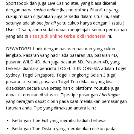
Sportsbook dan juga Live Casino atau yang biasa dikenal
dengan nama
casino online
(kasino online). Fitur-fitur yang
cukup mudah digunakan juga tersedia dalam situs ini, salah
satunya adalah
one for all
yaitu cukup hanya dengan 1 (satu )
User ID saja, anda sudah dapat menjelajahi semua permainan
yang ada di
situs judi
online terbaik di Indonesia
ini.
DEWATOGEL hadir dengan pasaran-pasaran yang cukup
lengkap. Pasaran yang hadir ada pasaran 3D, pasaran 4D,
pasaran WILD 4D, dan juga pasaran 5D. Pasaran 4D, yang
terkenal diantara pencinta TOGEL di INDONESIA adalah Togel
Sydney, Togel Singapore, Togel Hongkong. Selain 3 (tiga)
pasaran tersebut, pasaran Togel Toto Macau yang bisa
disaksikan secara Live setiap hari di platform Youtube juga
dapat ditemukan di situs ini. Tipe-tipe pasangan /
bettingan
yang beragam dapat dipilih pada saat melakukan pemasangan
taruhan anda. Tipe yang dimaksud antara lain :
Bettingan Tipe Full yang memiliki hadiah terbesar
Bettingan Tipe Diskon yang memberikan diskon pada