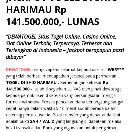
HARIMAU Rp
141.500.000,- LUNAS
“DEWATOGEL Situs Togel Online, Casino Online,
Slot Online Terbaik, Terpercaya, Terbesar dan
Terlengkap di Indonesia – Jackpot berapapun pasti
dibayar”
DEWATOGEL
mengucapkan selamat kepada user id :
WER***
yang telah berhasil mendapatkan jackpot pada permainan
TOGEL DI SHIO HARIMAU .
Kemenangan sebesar
Rp
141.500.000,-.
telah dibayarkan LUNAS oleh pihak dewatogel
kepada pemilik user id setelah yang bersangkutan mengisi
formulir withdraw. Proses pencairan dana berlangsung sangat
cepat hanya dalam waktu 5-10 menit sudah berada dalam
rekening pemilik user id. Bukti transfer yang dapat anda lihat
adalah bukti
SAH / VALID
yang langsung di dapatkan melalui
bukti transaksi dari Bank yang digunakan untuk pengiriman