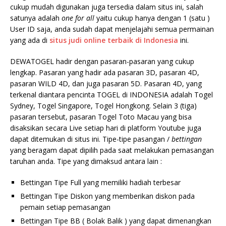
cukup mudah digunakan juga tersedia dalam situs ini, salah
satunya adalah
one for all
yaitu cukup hanya dengan 1 (satu )
User ID saja, anda sudah dapat menjelajahi semua permainan
yang ada di
situs judi
online terbaik di Indonesia
ini.
DEWATOGEL hadir dengan pasaran-pasaran yang cukup
lengkap. Pasaran yang hadir ada pasaran 3D, pasaran 4D,
pasaran WILD 4D, dan juga pasaran 5D. Pasaran 4D, yang
terkenal diantara pencinta TOGEL di INDONESIA adalah Togel
Sydney, Togel Singapore, Togel Hongkong. Selain 3 (tiga)
pasaran tersebut, pasaran Togel Toto Macau yang bisa
disaksikan secara Live setiap hari di platform Youtube juga
dapat ditemukan di situs ini. Tipe-tipe pasangan /
bettingan
yang beragam dapat dipilih pada saat melakukan pemasangan
taruhan anda. Tipe yang dimaksud antara lain :
Bettingan Tipe Full yang memiliki hadiah terbesar
Bettingan Tipe Diskon yang memberikan diskon pada
pemain setiap pemasangan
Bettingan Tipe BB ( Bolak Balik ) yang dapat dimenangkan