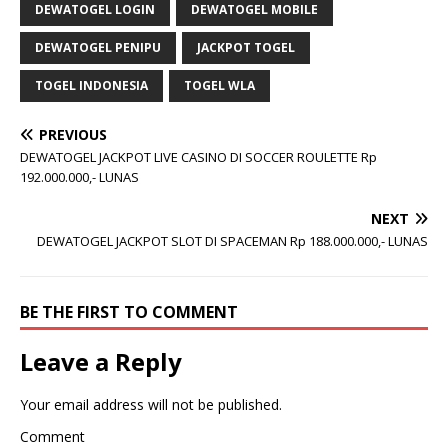
DEWATOGEL LOGIN
DEWATOGEL MOBILE
DEWATOGEL PENIPU
JACKPOT TOGEL
TOGEL INDONESIA
TOGEL WLA
PREVIOUS
DEWATOGEL JACKPOT LIVE CASINO DI SOCCER ROULETTE Rp
192.000.000,- LUNAS
NEXT
DEWATOGEL JACKPOT SLOT DI SPACEMAN Rp 188.000.000,- LUNAS
BE THE FIRST TO COMMENT
Leave a Reply
Your email address will not be published.
Comment