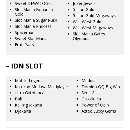
Sweet DEWATOGEL
Joker Jewels
Slot Mania Bonanza
5 Lion Gold
Gold
5 Lion Gold Megaways
Slot Mania Sugar Rush
Wild West Gold
Slot Mania Princess
Wild West Megaways
Spaceman
Slot Mania Gates
Sweet Slot Mania
Olympus
Fruit Party
– IDN SLOT
Mobile Legends
Medusa
Kutukan Medusa Multiplayer
Domino QQ Big Win
Ultra Gatotkaca
Sirus Gila
Bali
Gatotkaca
Keliling Jakarta
Power of Odin
Djakarta
Aztec Lucky Gems