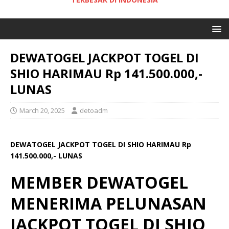
DEWATOGEL JACKPOT TOGEL DI
SHIO HARIMAU Rp 141.500.000,-
LUNAS
March 20, 2025
detoadm
DEWATOGEL JACKPOT TOGEL DI SHIO HARIMAU Rp
141.500.000,- LUNAS
MEMBER DEWATOGEL
MENERIMA PELUNASAN
JACKPOT TOGEL DI SHIO