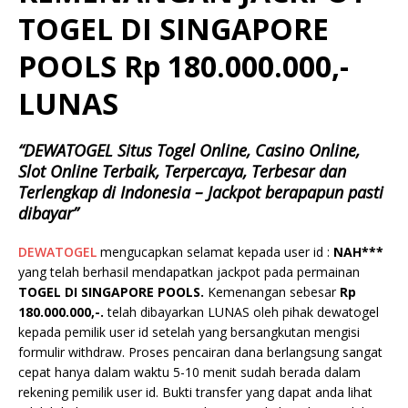
TOGEL DI SINGAPORE
POOLS Rp 180.000.000,-
LUNAS
“DEWATOGEL Situs Togel Online, Casino Online,
Slot Online Terbaik, Terpercaya, Terbesar dan
Terlengkap di Indonesia – Jackpot berapapun pasti
dibayar”
DEWATOGEL
mengucapkan selamat kepada user id :
NAH***
yang telah berhasil mendapatkan jackpot pada permainan
TOGEL DI SINGAPORE POOLS.
Kemenangan sebesar
Rp
180.000.000,-.
telah dibayarkan LUNAS oleh pihak dewatogel
kepada pemilik user id setelah yang bersangkutan mengisi
formulir withdraw. Proses pencairan dana berlangsung sangat
cepat hanya dalam waktu 5-10 menit sudah berada dalam
rekening pemilik user id. Bukti transfer yang dapat anda lihat