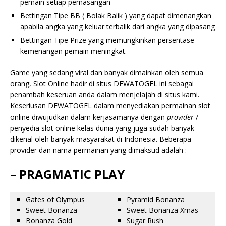
pemain setiap pemasangan
Bettingan Tipe BB ( Bolak Balik ) yang dapat dimenangkan
apabila angka yang keluar terbalik dari angka yang dipasang
Bettingan Tipe Prize yang memungkinkan persentase
kemenangan pemain meningkat.
Game yang sedang viral dan banyak dimainkan oleh semua
orang, Slot Online hadir di situs DEWATOGEL ini sebagai
penambah keseruan anda dalam menjelajah di situs kami.
Keseriusan DEWATOGEL dalam menyediakan permainan slot
online diwujudkan dalam kerjasamanya dengan
provider
/
penyedia slot online kelas dunia yang juga sudah banyak
dikenal oleh banyak masyarakat di Indonesia. Beberapa
provider dan nama permainan yang dimaksud adalah :
– PRAGMATIC PLAY
Gates of Olympus
Pyramid Bonanza
Sweet Bonanza
Sweet Bonanza Xmas
Bonanza Gold
Sugar Rush