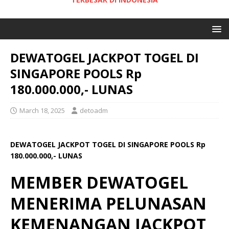
DEWATOGEL JACKPOT TOGEL DI
SINGAPORE POOLS Rp
180.000.000,- LUNAS
March 18, 2025
detoadm
DEWATOGEL JACKPOT TOGEL DI SINGAPORE POOLS Rp
180.000.000,- LUNAS
MEMBER DEWATOGEL
MENERIMA PELUNASAN
KEMENANGAN JACKPOT