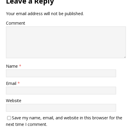
Leave a Reply
Your email address will not be published.
Comment
Name
*
Email
*
Website
Save my name, email, and website in this browser for the
next time I comment.