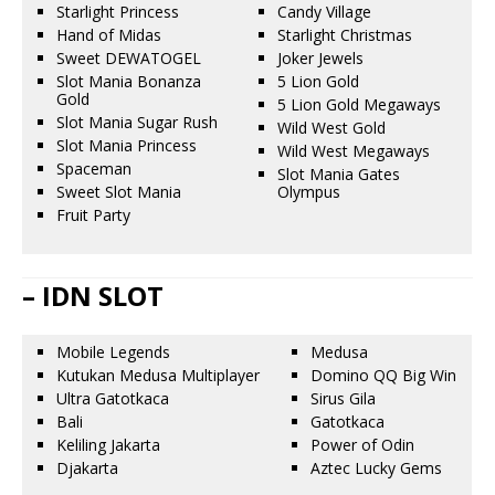
Starlight Princess
Candy Village
Hand of Midas
Starlight Christmas
Sweet DEWATOGEL
Joker Jewels
Slot Mania Bonanza
5 Lion Gold
Gold
5 Lion Gold Megaways
Slot Mania Sugar Rush
Wild West Gold
Slot Mania Princess
Wild West Megaways
Spaceman
Slot Mania Gates
Sweet Slot Mania
Olympus
Fruit Party
– IDN SLOT
Mobile Legends
Medusa
Kutukan Medusa Multiplayer
Domino QQ Big Win
Ultra Gatotkaca
Sirus Gila
Bali
Gatotkaca
Keliling Jakarta
Power of Odin
Djakarta
Aztec Lucky Gems