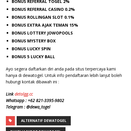
BONUS REFERRAL TOGEL 2%
BONUS REFERRAL CASINO 0.2%
BONUS ROLLINGAN SLOT 0.1%
BONUS EXTRA AJAK TEMAN 15%
BONUS LOTTERY JOWOPOOLS
BONUS MYSTERY BOX
BONUS LUCKY SPIN
BONUS 5 LUCKY BALL
Ayo segera daftarkan diri anda pada situs terpercaya kami
hanya di dewatogel. Untuk info pendaftaran lebih lanjut boleh
hubungi kontak dibawah ini :
Link
detolgg.cc
Whatsapp :
+62 8
21-3395-9802
Telegram : @dewa_togel
ALTERNATIF DEWATOGEL