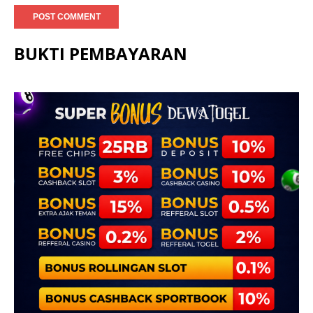
BUKTI PEMBAYARAN