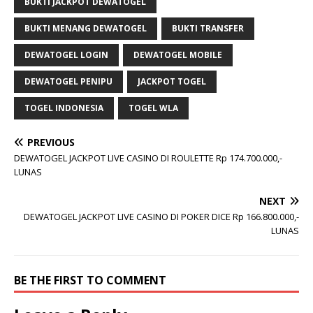
BUKTI JACKPOT DEWATOGEL
BUKTI MENANG DEWATOGEL
BUKTI TRANSFER
DEWATOGEL LOGIN
DEWATOGEL MOBILE
DEWATOGEL PENIPU
JACKPOT TOGEL
TOGEL INDONESIA
TOGEL WLA
PREVIOUS
DEWATOGEL JACKPOT LIVE CASINO DI ROULETTE Rp 174.700.000,-
LUNAS
NEXT
DEWATOGEL JACKPOT LIVE CASINO DI POKER DICE Rp 166.800.000,-
LUNAS
BE THE FIRST TO COMMENT