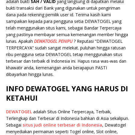
adalah bukti
SAH / VALID
yang langsung di dapatkan melalui
bukti transaksi dari Bank yang digunakan untuk pengiriman
dana pada rekening pemilik user id. Terima kasih kami
sampaikan kepada para pengguna setia DEWATOGEL yang
telah menggunakan situs kami, sebagai Bandar Terpercaya
yang pastinya membayar semua kemenangan member hingga
lunas. Apakah
DEWATOGEL PENIPU
? Reputasi “DEWATOGEL
TERPERCAYA” sudah sangat melekat. puluhan hingga ratusan
ribu pengguna setia DEWATOGEL tetap menggunakan situs
terbesar dan terbaik di Indonesia ini. Hapus rasa was-was dan
khawatir anda, kemenangan anda berapapun PASTI
dibayarkan hingga lunas.
INFO DEWATOGEL YANG HARUS DI
KETAHUI
DEWATOGEL
adalah Situs Online Terpercaya, Terbaik,
Terlengkap dan Terbesar di Indonesia bahkan di Asia sekalipun.
Sebagai
situs judi online terbesar di Indonesia
, Dewatogel
menyediakan permainan seperti Togel online, Slot online,