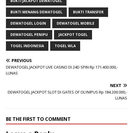
BUKTI JACKPOT DEWATOGEL
BUKTI MENANG DEWATOGEL
BUKTI TRANSFER
DEWATOGEL LOGIN
DEWATOGEL MOBILE
DEWATOGEL PENIPU
JACKPOT TOGEL
TOGEL INDONESIA
TOGEL WLA
PREVIOUS
DEWATOGEL JACKPOT LIVE CASINO DI 24D SPIN Rp 171.400.000,-
LUNAS
NEXT
DEWATOGEL JACKPOT SLOT DI GATES OF OLYMPUS Rp 184.200.000,-
LUNAS
BE THE FIRST TO COMMENT