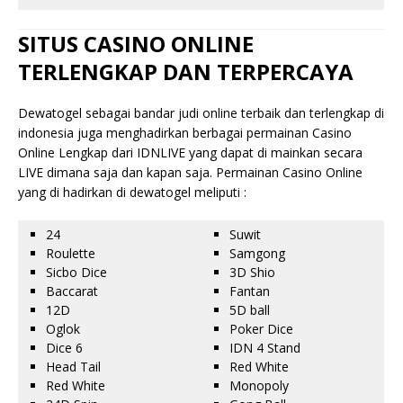
SITUS CASINO ONLINE
TERLENGKAP DAN TERPERCAYA
Dewatogel sebagai bandar judi online terbaik dan terlengkap di
indonesia juga menghadirkan berbagai permainan Casino
Online Lengkap dari IDNLIVE yang dapat di mainkan secara
LIVE dimana saja dan kapan saja. Permainan Casino Online
yang di hadirkan di dewatogel meliputi :
24
Suwit
Roulette
Samgong
Sicbo Dice
3D Shio
Baccarat
Fantan
12D
5D ball
Oglok
Poker Dice
Dice 6
IDN 4 Stand
Head Tail
Red White
Red White
Monopoly