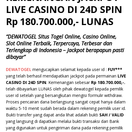
LIVE CASINO DI 24D SPIN
Rp 180.700.000,- LUNAS
“DEWATOGEL Situs Togel Online, Casino Online,
Slot Online Terbaik, Terpercaya, Terbesar dan
Terlengkap di Indonesia – Jackpot berapapun pasti
dibayar”
DEWATOGEL
mengucapkan selamat kepada user id :
FUY***
yang telah berhasil mendapatkan jackpot pada permainan
LIVE
CASINO DI 24D SPIN
. Kemenangan sebesar
Rp 180.700.000,-.
telah dibayarkan LUNAS oleh pihak dewatogel kepada pemilik
user id setelah yang bersangkutan mengisi formulir withdraw.
Proses pencairan dana berlangsung sangat cepat hanya dalam
waktu 5-10 menit sudah berada dalam rekening pemilik user id.
Bukti transfer yang dapat anda lihat adalah bukti
SAH / VALID
yang langsung di dapatkan melalui bukti transaksi dari Bank
yang digunakan untuk pengiriman dana pada rekening pemilik