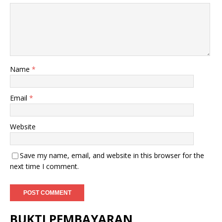
Name
*
Email
*
Website
Save my name, email, and website in this browser for the
next time I comment.
BUKTI PEMBAYARAN