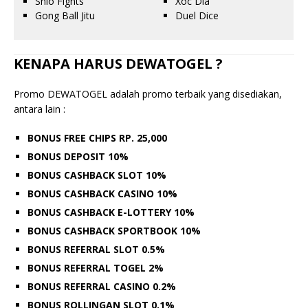
Shio Fights
Xoc Dia
Gong Ball Jitu
Duel Dice
KENAPA HARUS DEWATOGEL ?
Promo DEWATOGEL adalah promo terbaik yang disediakan,
antara lain :
BONUS FREE CHIPS RP. 25,000
BONUS DEPOSIT 10%
BONUS CASHBACK SLOT 10%
BONUS CASHBACK CASINO 10%
BONUS CASHBACK E-LOTTERY 10%
BONUS CASHBACK SPORTBOOK 10%
BONUS REFERRAL SLOT 0.5%
BONUS REFERRAL TOGEL 2%
BONUS REFERRAL CASINO 0.2%
BONUS ROLLINGAN SLOT 0.1%