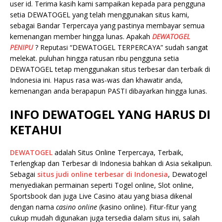
user id. Terima kasih kami sampaikan kepada para pengguna
setia DEWATOGEL yang telah menggunakan situs kami,
sebagai Bandar Terpercaya yang pastinya membayar semua
kemenangan member hingga lunas. Apakah
DEWATOGEL
PENIPU
? Reputasi “DEWATOGEL TERPERCAYA” sudah sangat
melekat. puluhan hingga ratusan ribu pengguna setia
DEWATOGEL tetap menggunakan situs terbesar dan terbaik di
Indonesia ini. Hapus rasa was-was dan khawatir anda,
kemenangan anda berapapun PASTI dibayarkan hingga lunas.
INFO DEWATOGEL YANG HARUS DI
KETAHUI
DEWATOGEL
adalah Situs Online Terpercaya, Terbaik,
Terlengkap dan Terbesar di Indonesia bahkan di Asia sekalipun.
Sebagai
situs jud
i
online terbesar di Indonesia
, Dewatogel
menyediakan permainan seperti Togel online, Slot online,
Sportsbook dan juga Live Casino atau yang biasa dikenal
dengan nama
casino online
(kasino online). Fitur-fitur yang
cukup mudah digunakan juga tersedia dalam situs ini, salah