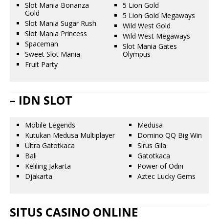
Slot Mania Bonanza
5 Lion Gold
Gold
5 Lion Gold Megaways
Slot Mania Sugar Rush
Wild West Gold
Slot Mania Princess
Wild West Megaways
Spaceman
Slot Mania Gates
Sweet Slot Mania
Olympus
Fruit Party
– IDN SLOT
Mobile Legends
Medusa
Kutukan Medusa Multiplayer
Domino QQ Big Win
Ultra Gatotkaca
Sirus Gila
Bali
Gatotkaca
Keliling Jakarta
Power of Odin
Djakarta
Aztec Lucky Gems
SITUS CASINO ONLINE