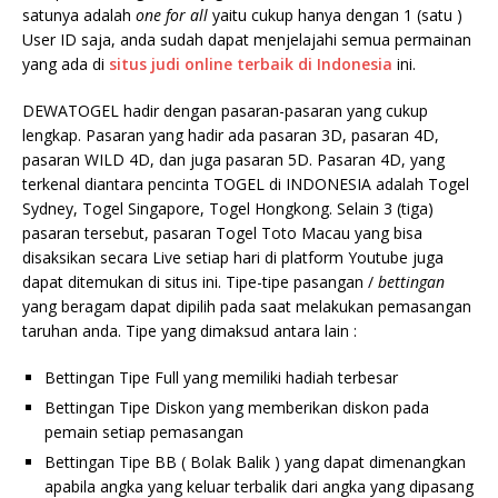
satunya adalah
one for all
yaitu cukup hanya dengan 1 (satu )
User ID saja, anda sudah dapat menjelajahi semua permainan
yang ada di
situs judi online terbaik di Indonesia
ini.
DEWATOGEL hadir dengan pasaran-pasaran yang cukup
lengkap. Pasaran yang hadir ada pasaran 3D, pasaran 4D,
pasaran WILD 4D, dan juga pasaran 5D. Pasaran 4D, yang
terkenal diantara pencinta TOGEL di INDONESIA adalah Togel
Sydney, Togel Singapore, Togel Hongkong. Selain 3 (tiga)
pasaran tersebut, pasaran Togel Toto Macau yang bisa
disaksikan secara Live setiap hari di platform Youtube juga
dapat ditemukan di situs ini. Tipe-tipe pasangan /
bettingan
yang beragam dapat dipilih pada saat melakukan pemasangan
taruhan anda. Tipe yang dimaksud antara lain :
Bettingan Tipe Full yang memiliki hadiah terbesar
Bettingan Tipe Diskon yang memberikan diskon pada
pemain setiap pemasangan
Bettingan Tipe BB ( Bolak Balik ) yang dapat dimenangkan
apabila angka yang keluar terbalik dari angka yang dipasang