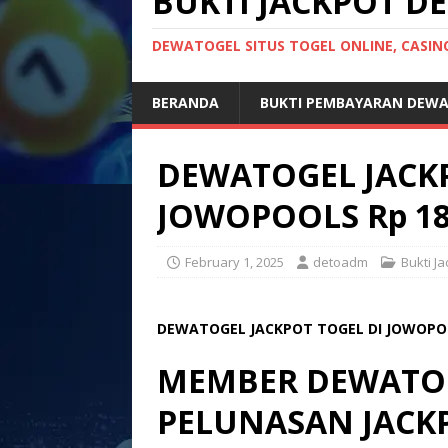
BUKTI JACKPOT D
DEWATOGEL SITUS TOGEL ONLINE, CASINO
BERANDA
BUKTI PEMBAYARAN DEW
DEWATOGEL JACKP
JOWOPOOLS Rp 184
February 1, 2025
detoadm
Bukti 
DEWATOGEL JACKPOT TOGEL DI JOWOPOOL
MEMBER DEWATO
PELUNASAN JACKP