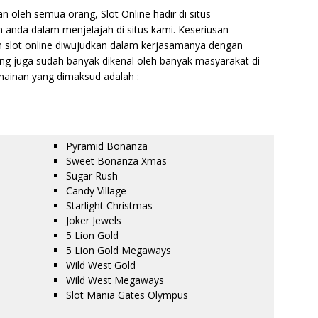
 oleh semua orang, Slot Online hadir di situs
nda dalam menjelajah di situs kami. Keseriusan
lot online diwujudkan dalam kerjasamanya dengan
yang juga sudah banyak dikenal oleh banyak masyarakat di
mainan yang dimaksud adalah :
Pyramid Bonanza
Sweet Bonanza Xmas
Sugar Rush
Candy Village
Starlight Christmas
Joker Jewels
5 Lion Gold
5 Lion Gold Megaways
Wild West Gold
Wild West Megaways
Slot Mania Gates Olympus