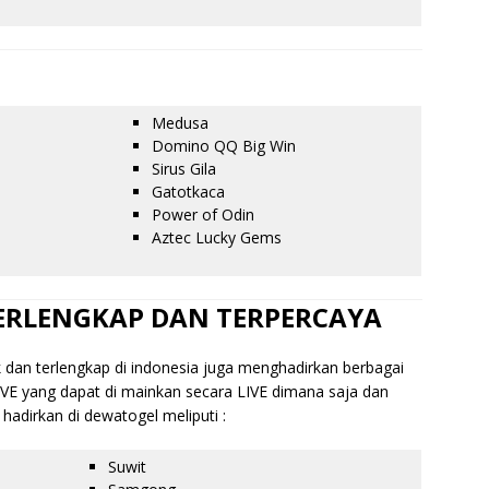
Medusa
Domino QQ Big Win
Sirus Gila
Gatotkaca
Power of Odin
Aztec Lucky Gems
TERLENGKAP DAN TERPERCAYA
k dan terlengkap di indonesia juga menghadirkan berbagai
VE yang dapat di mainkan secara LIVE dimana saja dan
hadirkan di dewatogel meliputi :
Suwit