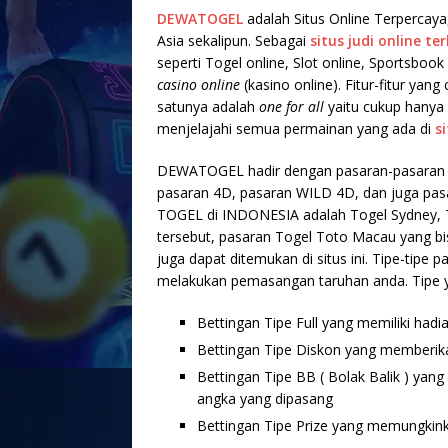
DEWATOGEL
adalah Situs Online Terpercaya
Asia sekalipun. Sebagai
situs judi online te
seperti Togel online, Slot online, Sportsboo
casino online
(kasino online). Fitur-fitur yan
satunya adalah
one for all
yaitu cukup hanya 
menjelajahi semua permainan yang ada di
s
DEWATOGEL hadir dengan pasaran-pasaran y
pasaran 4D, pasaran WILD 4D, dan juga pasa
TOGEL di INDONESIA adalah Togel Sydney, To
tersebut, pasaran Togel Toto Macau yang bis
juga dapat ditemukan di situs ini. Tipe-tipe 
melakukan pemasangan taruhan anda. Tipe ya
Bettingan Tipe Full yang memiliki hadi
Bettingan Tipe Diskon yang memberik
Bettingan Tipe BB ( Bolak Balik ) yang
angka yang dipasang
Bettingan Tipe Prize yang memungki