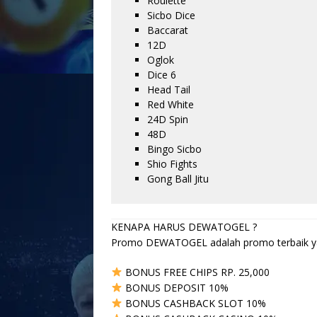
Roulette
Sicbo Dice
Baccarat
12D
Oglok
Dice 6
Head Tail
Red White
24D Spin
48D
Bingo Sicbo
Shio Fights
Gong Ball Jitu
KENAPA HARUS DEWATOGEL ?
Promo DEWATOGEL adalah promo terbaik yang
BONUS FREE CHIPS RP. 25,000
BONUS DEPOSIT 10%
BONUS CASHBACK SLOT 10%