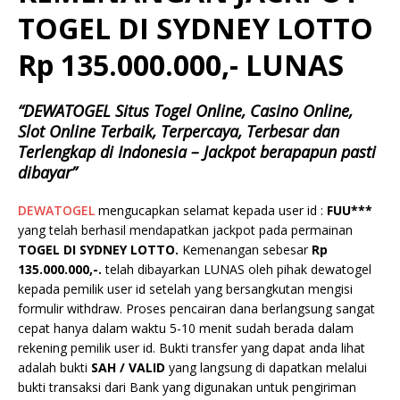
TOGEL DI SYDNEY LOTTO
Rp 135.000.000,- LUNAS
“DEWATOGEL Situs Togel Online, Casino Online,
Slot Online Terbaik, Terpercaya, Terbesar dan
Terlengkap di Indonesia – Jackpot berapapun pasti
dibayar”
DEWATOGEL
mengucapkan selamat kepada user id :
FUU***
yang telah berhasil mendapatkan jackpot pada permainan
TOGEL DI SYDNEY LOTTO.
Kemenangan sebesar
Rp
135.000.000,-.
telah dibayarkan LUNAS oleh pihak dewatogel
kepada pemilik user id setelah yang bersangkutan mengisi
formulir withdraw. Proses pencairan dana berlangsung sangat
cepat hanya dalam waktu 5-10 menit sudah berada dalam
rekening pemilik user id. Bukti transfer yang dapat anda lihat
adalah bukti
SAH / VALID
yang langsung di dapatkan melalui
bukti transaksi dari Bank yang digunakan untuk pengiriman