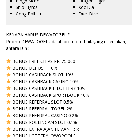
Bingo Sicbo
Dragon Tiger
Shio Fights
Xoc Dia
Gong Ball Jitu
Duel Dice
KENAPA HARUS DEWATOGEL ?
Promo DEWATOGEL adalah promo terbaik yang disediakan,
antara lain :
BONUS FREE CHIPS RP. 25,000
BONUS DEPOSIT 10%
BONUS CASHBACK SLOT 10%
BONUS CASHBACK CASINO 10%
BONUS CASHBACK E-LOTTERY 10%
BONUS CASHBACK SPORTBOOK 10%
BONUS REFERRAL SLOT 0.5%
BONUS REFERRAL TOGEL 2%
BONUS REFERRAL CASINO 0.2%
BONUS ROLLINGAN SLOT 0.1%
BONUS EXTRA AJAK TEMAN 15%
BONUS LOTTERY JOWOPOOLS