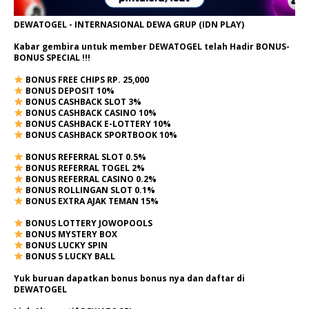
DEWATOGEL - INTERNASIONAL DEWA GRUP (IDN PLAY)
Kabar gembira untuk member DEWATOGEL telah Hadir
BONUS-
BONUS SPECIAL
!!!
BONUS FREE CHIPS RP. 25,000
BONUS DEPOSIT 10%
BONUS CASHBACK SLOT 3%
BONUS CASHBACK CASINO 10%
BONUS CASHBACK E-LOTTERY 10%
BONUS CASHBACK SPORTBOOK 10%
BONUS REFERRAL SLOT 0.5%
BONUS REFERRAL TOGEL 2%
BONUS REFERRAL CASINO 0.2%
BONUS ROLLINGAN SLOT 0.1%
BONUS EXTRA AJAK TEMAN 15%
BONUS LOTTERY JOWOPOOLS
BONUS MYSTERY BOX
BONUS LUCKY SPIN
BONUS 5 LUCKY BALL
Yuk buruan dapatkan bonus bonus nya dan daftar di
DEWATOGEL