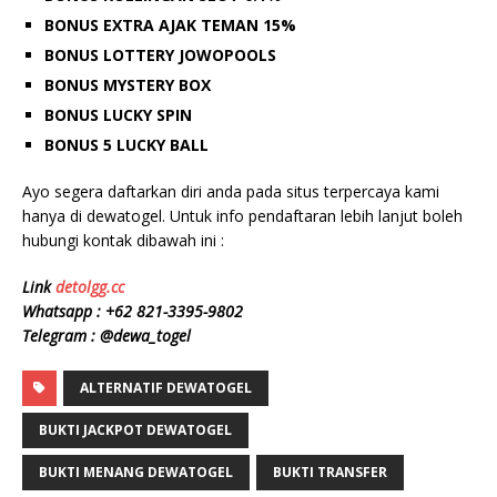
BONUS EXTRA AJAK TEMAN 15%
BONUS LOTTERY JOWOPOOLS
BONUS MYSTERY BOX
BONUS LUCKY SPIN
BONUS 5 LUCKY BALL
Ayo segera daftarkan diri anda pada situs terpercaya kami
hanya di dewatogel. Untuk info pendaftaran lebih lanjut boleh
hubungi kontak dibawah ini :
Link
detolgg.cc
Whatsapp :
+62 8
21-3395-9802
Telegram : @dewa_togel
ALTERNATIF DEWATOGEL
BUKTI JACKPOT DEWATOGEL
BUKTI MENANG DEWATOGEL
BUKTI TRANSFER