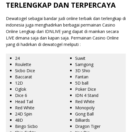
TERLENGKAP DAN TERPERCAYA
Dewatogel sebagai bandar judi online terbaik dan terlengkap di
indonesia juga menghadirkan berbagai permainan Casino
Online Lengkap dari IDNLIVE yang dapat di mainkan secara
LIVE dimana saja dan kapan saja. Permainan Casino Online
yang di hadirkan di dewatogel meliputi :
24
Suwit
Roulette
Samgong
Sicbo Dice
3D Shio
Baccarat
Fantan
12D
5D ball
Oglok
Poker Dice
Dice 6
IDN 4 Stand
Head Tail
Red White
Red White
Monopoly
24D Spin
Gong Ball
48D
Billiards
Bingo Sicbo
Dragon Tiger