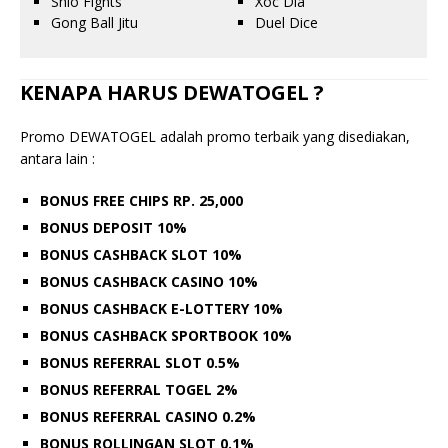
Shio Fights
Xoc Dia
Gong Ball Jitu
Duel Dice
KENAPA HARUS DEWATOGEL ?
Promo DEWATOGEL adalah promo terbaik yang disediakan,
antara lain :
BONUS FREE CHIPS RP. 25,000
BONUS DEPOSIT 10%
BONUS CASHBACK SLOT 10%
BONUS CASHBACK CASINO 10%
BONUS CASHBACK E-LOTTERY 10%
BONUS CASHBACK SPORTBOOK 10%
BONUS REFERRAL SLOT 0.5%
BONUS REFERRAL TOGEL 2%
BONUS REFERRAL CASINO 0.2%
BONUS ROLLINGAN SLOT 0.1%