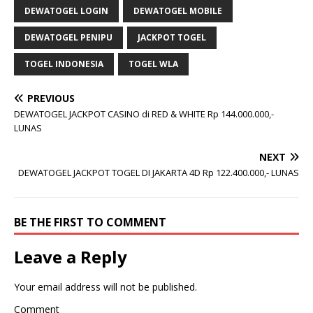
DEWATOGEL LOGIN
DEWATOGEL MOBILE
DEWATOGEL PENIPU
JACKPOT TOGEL
TOGEL INDONESIA
TOGEL WLA
PREVIOUS
DEWATOGEL JACKPOT CASINO di RED & WHITE Rp 144.000.000,-
LUNAS
NEXT
DEWATOGEL JACKPOT TOGEL DI JAKARTA 4D Rp 122.400.000,- LUNAS
BE THE FIRST TO COMMENT
Leave a Reply
Your email address will not be published.
Comment