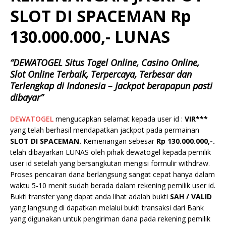
SLOT DI SPACEMAN Rp
130.000.000,- LUNAS
“DEWATOGEL Situs Togel Online, Casino Online,
Slot Online Terbaik, Terpercaya, Terbesar dan
Terlengkap di Indonesia – Jackpot berapapun pasti
dibayar”
DEWATOGEL
mengucapkan selamat kepada user id :
VIR***
yang telah berhasil mendapatkan jackpot pada permainan
SLOT DI SPACEMAN.
Kemenangan sebesar
Rp 130.000.000,-.
telah dibayarkan LUNAS oleh pihak dewatogel kepada pemilik
user id setelah yang bersangkutan mengisi formulir withdraw.
Proses pencairan dana berlangsung sangat cepat hanya dalam
waktu 5-10 menit sudah berada dalam rekening pemilik user id.
Bukti transfer yang dapat anda lihat adalah bukti
SAH / VALID
yang langsung di dapatkan melalui bukti transaksi dari Bank
yang digunakan untuk pengiriman dana pada rekening pemilik