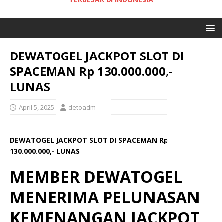
DEWATOGEL JACKPOT SLOT DI
SPACEMAN Rp 130.000.000,-
LUNAS
April 5, 2025
detoadm
DEWATOGEL JACKPOT SLOT DI SPACEMAN Rp
130.000.000,- LUNAS
MEMBER DEWATOGEL
MENERIMA PELUNASAN
KEMENANGAN JACKPOT