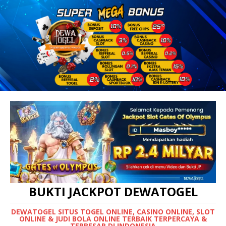
BUKTI JACKPOT DEWATOGEL
DEWATOGEL SITUS TOGEL ONLINE, CASINO ONLINE, SLOT
ONLINE & JUDI BOLA ONLINE TERBAIK TERPERCAYA &
TERBESAR DI INDONESIA