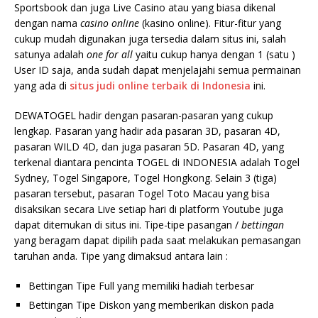
Sportsbook dan juga Live Casino atau yang biasa dikenal
dengan nama
casino online
(kasino online). Fitur-fitur yang
cukup mudah digunakan juga tersedia dalam situs ini, salah
satunya adalah
one for all
yaitu cukup hanya dengan 1 (satu )
User ID saja, anda sudah dapat menjelajahi semua permainan
yang ada di
situs judi online terbaik di Indonesia
ini.
DEWATOGEL hadir dengan pasaran-pasaran yang cukup
lengkap. Pasaran yang hadir ada pasaran 3D, pasaran 4D,
pasaran WILD 4D, dan juga pasaran 5D. Pasaran 4D, yang
terkenal diantara pencinta TOGEL di INDONESIA adalah Togel
Sydney, Togel Singapore, Togel Hongkong. Selain 3 (tiga)
pasaran tersebut, pasaran Togel Toto Macau yang bisa
disaksikan secara Live setiap hari di platform Youtube juga
dapat ditemukan di situs ini. Tipe-tipe pasangan /
bettingan
yang beragam dapat dipilih pada saat melakukan pemasangan
taruhan anda. Tipe yang dimaksud antara lain :
Bettingan Tipe Full yang memiliki hadiah terbesar
Bettingan Tipe Diskon yang memberikan diskon pada