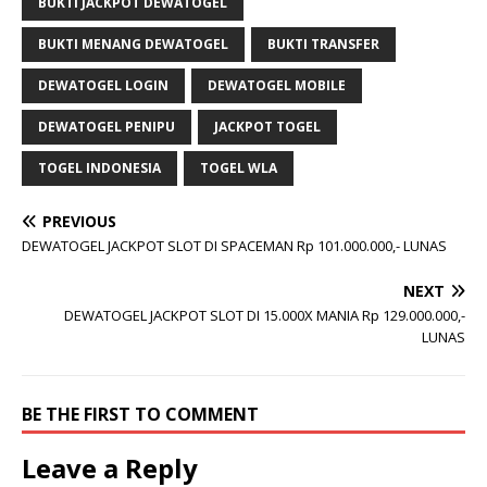
BUKTI JACKPOT DEWATOGEL
BUKTI MENANG DEWATOGEL
BUKTI TRANSFER
DEWATOGEL LOGIN
DEWATOGEL MOBILE
DEWATOGEL PENIPU
JACKPOT TOGEL
TOGEL INDONESIA
TOGEL WLA
PREVIOUS
DEWATOGEL JACKPOT SLOT DI SPACEMAN Rp 101.000.000,- LUNAS
NEXT
DEWATOGEL JACKPOT SLOT DI 15.000X MANIA Rp 129.000.000,-
LUNAS
BE THE FIRST TO COMMENT
Leave a Reply