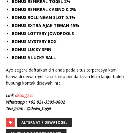
BONUS REFERRAL TOGEL 2%
BONUS REFERRAL CASINO 0.2%
BONUS ROLLINGAN SLOT 0.1%
BONUS EXTRA AJAK TEMAN 15%
BONUS LOTTERY JOWOPOOLS
BONUS MYSTERY BOX
BONUS LUCKY SPIN
BONUS 5 LUCKY BALL
Ayo segera daftarkan diri anda pada situs terpercaya kami
hanya di dewatogel. Untuk info pendaftaran lebih lanjut boleh
hubungi kontak dibawah ini :
Link
detolgg.cc
Whatsapp :
+62 8
21-3395-9802
Telegram : @dewa_togel
ALTERNATIF DEWATOGEL