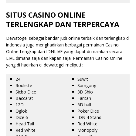
SITUS CASINO ONLINE
TERLENGKAP DAN TERPERCAYA
Dewatogel sebagai bandar judi online terbaik dan terlengkap di
indonesia juga menghadirkan berbagai permainan Casino
Online Lengkap dari IDNLIVE yang dapat di mainkan secara
LIVE dimana saja dan kapan saja. Permainan Casino Online
yang di hadirkan di dewatogel meliputi :
24
Suwit
Roulette
Samgong
Sicbo Dice
3D Shio
Baccarat
Fantan
12D
5D ball
Oglok
Poker Dice
Dice 6
IDN 4 Stand
Head Tail
Red White
Red White
Monopoly