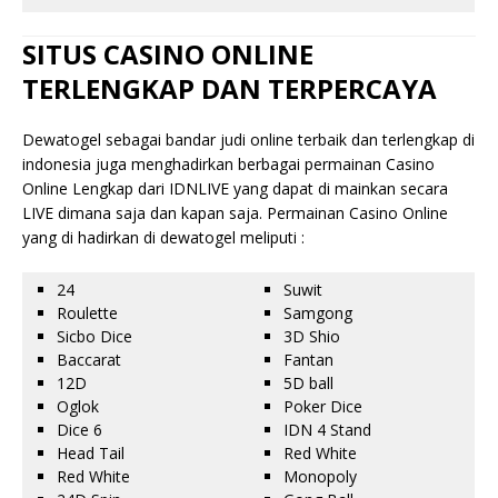
SITUS CASINO ONLINE
TERLENGKAP DAN TERPERCAYA
Dewatogel sebagai bandar judi online terbaik dan terlengkap di
indonesia juga menghadirkan berbagai permainan Casino
Online Lengkap dari IDNLIVE yang dapat di mainkan secara
LIVE dimana saja dan kapan saja. Permainan Casino Online
yang di hadirkan di dewatogel meliputi :
24
Suwit
Roulette
Samgong
Sicbo Dice
3D Shio
Baccarat
Fantan
12D
5D ball
Oglok
Poker Dice
Dice 6
IDN 4 Stand
Head Tail
Red White
Red White
Monopoly