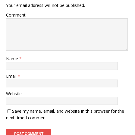
Your email address will not be published.
Comment
Name
*
Email
*
Website
Save my name, email, and website in this browser for the
next time I comment.