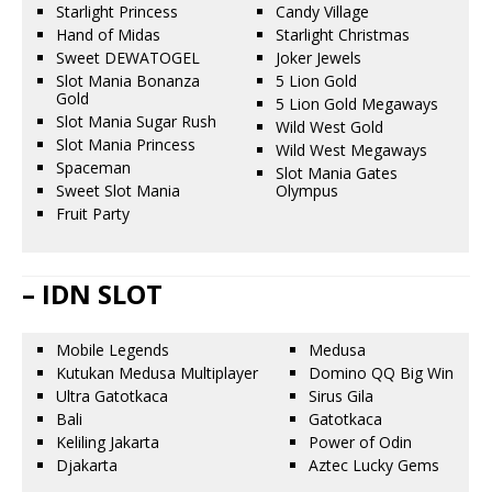
Starlight Princess
Candy Village
Hand of Midas
Starlight Christmas
Sweet DEWATOGEL
Joker Jewels
Slot Mania Bonanza
5 Lion Gold
Gold
5 Lion Gold Megaways
Slot Mania Sugar Rush
Wild West Gold
Slot Mania Princess
Wild West Megaways
Spaceman
Slot Mania Gates
Sweet Slot Mania
Olympus
Fruit Party
– IDN SLOT
Mobile Legends
Medusa
Kutukan Medusa Multiplayer
Domino QQ Big Win
Ultra Gatotkaca
Sirus Gila
Bali
Gatotkaca
Keliling Jakarta
Power of Odin
Djakarta
Aztec Lucky Gems