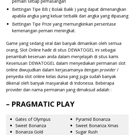
pemain setiap pemasangan
Bettingan Tipe BB ( Bolak Balik ) yang dapat dimenangkan
apabila angka yang keluar terbalik dari angka yang dipasang
Bettingan Tipe Prize yang memungkinkan persentase
kemenangan pemain meningkat.
Game yang sedang viral dan banyak dimainkan oleh semua
orang, Slot Online hadir di situs DEWATOGEL ini sebagai
penambah keseruan anda dalam menjelajah di situs kami.
Keseriusan DEWATOGEL dalam menyediakan permainan slot
online diwujudkan dalam kerjasamanya dengan
provider
/
penyedia slot online kelas dunia yang juga sudah banyak
dikenal oleh banyak masyarakat di Indonesia. Beberapa
provider dan nama permainan yang dimaksud adalah :
– PRAGMATIC PLAY
Gates of Olympus
Pyramid Bonanza
Sweet Bonanza
Sweet Bonanza Xmas
Bonanza Gold
Sugar Rush