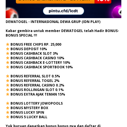
DEWATOGEL - INTERNASIONAL DEWA GRUP (IDN PLAY)
Kabar gembira untuk member DEWATOGEL telah Hadir
BONUS-
BONUS SPECIAL
!!!
BONUS FREE CHIPS RP. 25,000
BONUS DEPOSIT 10%
BONUS CASHBACK SLOT 3%
BONUS CASHBACK CASINO 10%
BONUS CASHBACK E-LOTTERY 10%
BONUS CASHBACK SPORTBOOK 10%
BONUS REFERRAL SLOT 0.5%
BONUS REFERRAL TOGEL 2%
BONUS REFERRAL CASINO 0.2%
BONUS ROLLINGAN SLOT 0.1%
BONUS EXTRA AJAK TEMAN 15%
BONUS LOTTERY JOWOPOOLS
BONUS MYSTERY BOX
BONUS LUCKY SPIN
BONUS 5 LUCKY BALL
Yuk buruan dapatkan bonus bonus nya dan daftar di