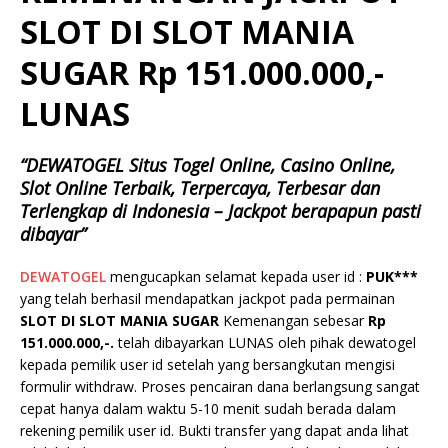
SLOT DI SLOT MANIA
SUGAR Rp 151.000.000,-
LUNAS
“DEWATOGEL Situs Togel Online, Casino Online,
Slot Online Terbaik, Terpercaya, Terbesar dan
Terlengkap di Indonesia – Jackpot berapapun pasti
dibayar”
DEWATOGEL
mengucapkan selamat kepada user id :
PUK***
yang telah berhasil mendapatkan jackpot pada permainan
SLOT DI SLOT MANIA SUGAR
Kemenangan sebesar
Rp
151.000.000,-.
telah dibayarkan LUNAS oleh pihak dewatogel
kepada pemilik user id setelah yang bersangkutan mengisi
formulir withdraw. Proses pencairan dana berlangsung sangat
cepat hanya dalam waktu 5-10 menit sudah berada dalam
rekening pemilik user id. Bukti transfer yang dapat anda lihat