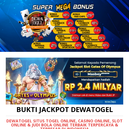
BUKTI JACKPOT DEWATOGEL
DEWATOGEL SITUS TOGEL ONLINE, CASINO ONLINE, SLOT
ONLINE & JUDI BOLA ONLINE TERBAIK TERPERCAYA &
TERBESAR DI INDONESIA