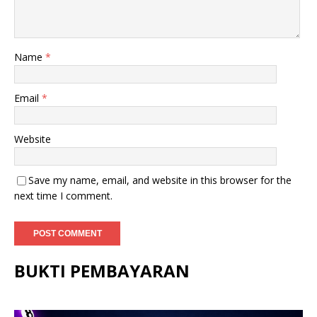
Name
*
Email
*
Website
Save my name, email, and website in this browser for the
next time I comment.
BUKTI PEMBAYARAN