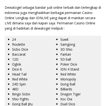
Dewatogel sebagai bandar judi online terbaik dan terlengkap di
indonesia juga menghadirkan berbagai permainan Casino
Online Lengkap dari IDNLIVE yang dapat di mainkan secara
LIVE dimana saja dan kapan saja. Permainan Casino Online
yang di hadirkan di dewatogel meliputi :
24
Suwit
Roulette
Samgong
Sicbo Dice
3D Shio
Baccarat
Fantan
12D
5D ball
Oglok
Poker Dice
Dice 6
IDN 4 Stand
Head Tail
Red White
Red White
Monopoly
24D Spin
Gong Ball
48D
Billiards
Bingo Sicbo
Dragon Tiger
Shio Fights
Xoc Dia
Gong Ball Jitu
Duel Dice