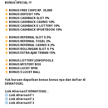
BONUS SPECIAL
!!!
BONUS FREE CHIPS RP. 25,000
BONUS DEPOSIT 10%
BONUS CASHBACK SLOT 3%
BONUS CASHBACK CASINO 10%
BONUS CASHBACK E-LOTTERY 10%
BONUS CASHBACK SPORTBOOK 10%
BONUS REFERRAL SLOT 0.5%
BONUS REFERRAL TOGEL 2%
BONUS REFERRAL CASINO 0.2%
BONUS ROLLINGAN SLOT 0.1%
BONUS EXTRA AJAK TEMAN 15%
BONUS LOTTERY JOWOPOOLS
BONUS MYSTERY BOX
BONUS LUCKY SPIN
BONUS 5 LUCKY BALL
Yuk buruan dapatkan bonus bonus nya dan daftar di
DEWATOGEL
Link Alternatif
DEWATOGEL
:
Link Alternatif 1
Link Alternatif 2
Link Alternatif 3