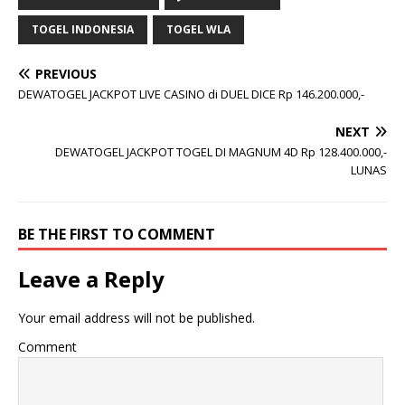
TOGEL INDONESIA
TOGEL WLA
PREVIOUS
DEWATOGEL JACKPOT LIVE CASINO di DUEL DICE Rp 146.200.000,-
NEXT
DEWATOGEL JACKPOT TOGEL DI MAGNUM 4D Rp 128.400.000,-
LUNAS
BE THE FIRST TO COMMENT
Leave a Reply
Your email address will not be published.
Comment