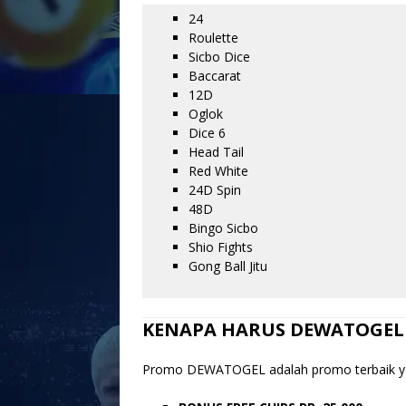
24
Roulette
Sicbo Dice
Baccarat
12D
Oglok
Dice 6
Head Tail
Red White
24D Spin
48D
Bingo Sicbo
Shio Fights
Gong Ball Jitu
KENAPA HARUS DEWATOGEL
Promo DEWATOGEL adalah promo terbaik yang